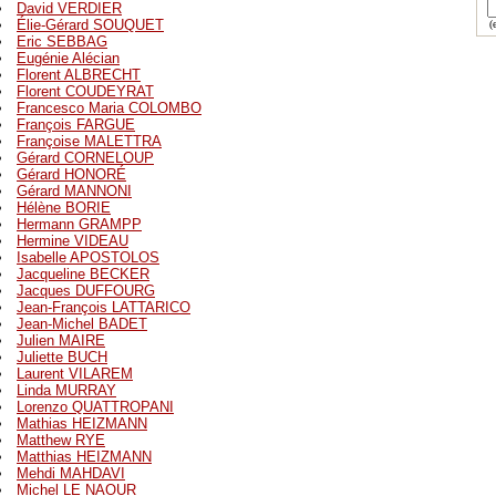
David VERDIER
Élie-Gérard SOUQUET
(e
Eric SEBBAG
Eugénie Alécian
Florent ALBRECHT
Florent COUDEYRAT
Francesco Maria COLOMBO
François FARGUE
Françoise MALETTRA
Gérard CORNELOUP
Gérard HONORÉ
Gérard MANNONI
Hélène BORIE
Hermann GRAMPP
Hermine VIDEAU
Isabelle APOSTOLOS
Jacqueline BECKER
Jacques DUFFOURG
Jean-François LATTARICO
Jean-Michel BADET
Julien MAIRE
Juliette BUCH
Laurent VILAREM
Linda MURRAY
Lorenzo QUATTROPANI
Mathias HEIZMANN
Matthew RYE
Matthias HEIZMANN
Mehdi MAHDAVI
Michel LE NAOUR