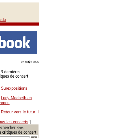
aide
07 ao�t 2026
Surexpositions
Lady Macbeth en
ammes
Retour vers le futur II
ous les concerts
]