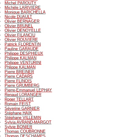
Michel PAROUTY
Michèle LARIVIERE
Monique BARICHELLA
Nicole DUAULT
Olivier BERNAGER
Olivier BRUNEL
Olivier DENOYELLE
Olivier FILANCIU
Olivier ROUVIERE
Patrick FLORENTIN
Pauline GARAUDE
Philippe DESPHIEUX
Philippe KALMAN
Philippe VENTURINI
Phlippe KALMAN
Pierre BREINER
Pierre CADARS
Pierre FLINOIS
Pierre GRUMBERG
Pierre-Emmanuel LEPHAY
Renaud LORANGER
Roger TELLART
Romain FEIST
Séverine GARNIER
Stéphane HAIK
Stéphane VILLEMIN
Sylvia AVRAND-MARGOT
Sylvie BONIER
Thomas COUBRONNE
Thomas DESCHAMPS