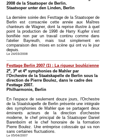
2008 de la Staatsoper de Berlin.
Staatsoper unter den Linden, Berlin
La dernière soirée des Festtage de la Staatsoper de
Berlin est consacrée cette année aux Maîtres
chanteurs de Wagner, dont la reprise illustre à quel
point la production de 1998 de Harry Kupfer s'est
bonifiée non par un travail continu comme dans
l'atelier Bayreuth, mais tout simplement en
comparaison des mises en scène qui ont vu le jour
depuis.
Le 24/03/2008
Festtage Berlin 2007 (1) : La rigueur boulézienne
e
e
e
2
, 3
et 4
symphonies de Mahler par
l'Orchestre de la Staatskapelle de Berlin sous la
direction de Pierre Boulez, dans le cadre des
Festtage 2007.
Philharmonie, Berlin
En l'espace de seulement douze jours, l'Orchestre
de la Staatskapelle de Berlin présente une intégrale
des symphonies de Mahler que se partagent deux
éminents acteurs de la direction d'orchestre
moderne, le chef principal de la Staatsoper Daniel
Barenboïm et le chef honoraire de la formation
Pierre Boulez. Une entreprise colossale qui va non
sans certaines fluctuations.
Le 05/04/2007