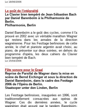
Le 18/06/2006
Le goût de l'intégralité
Le Clavier bien tempéré de Jean-Sébastien Bach
par Daniel Barenboïm à la Philharmonie de
Berlin.
Philharmonie, Berlin
Daniel Barenboïm a le goût des cycles, comme il l'a
prouvé en 2002 avec un véritable marathon Wagner
qui restera dans les annales de la direction
wagnérienne. Pour les Festtage berlinoises de cette
année, le chef et pianiste argentin avait choisi, au
piano, de présenter sur deux soirées, en dehors du
programme d'opéra, les deux cahiers du Clavier
bien tempéré de Bach.
Le 15/04/2006
Fête sonore pour le Graal
Reprise de Parsifal de Wagner dans la mise en
scène de Bernd Eichinger et sous la direction de
Daniel Barenboim, dans le cadre des Festtage
2006 de l'Opéra de Berlin.
Staatsoper unter den Linden, Berlin
Les Festtage berlinoises, inaugurées en 1996, sont
traditionnellement consacrées aux opéras de
Wagner. Ces dix dernières années, le cycle
wagnérien était assuré par le tandem Barenboim-