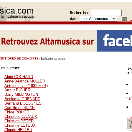
CRITIQUES DE CONCERTS
/ Recherche par auteur
Les auteurs:
Alain COCHARD
Anne-Béatrice MULLER
Antoine Livio (1931-2001)
Arthur RICHER
Barry MILLINGTON
fl
Benjamin GRENARD
Bertrand BOLOGNESI
Camille de RIJCK
Chloë ROUGE
Christelle CAZAUX
[
T
Christian PETER
Christine LETEUX
Claude HELLEU