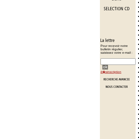
Pour recevoir notre
bulletin régulier,
saisissez votre e-mail :
d�sinscription