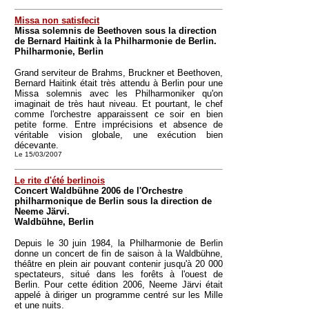
Missa non satisfecit
Missa solemnis de Beethoven sous la direction
de Bernard Haitink à la Philharmonie de Berlin.
Philharmonie, Berlin
Grand serviteur de Brahms, Bruckner et Beethoven,
Bernard Haitink était très attendu à Berlin pour une
Missa solemnis avec les Philharmoniker qu'on
imaginait de très haut niveau. Et pourtant, le chef
comme l'orchestre apparaissent ce soir en bien
petite forme. Entre imprécisions et absence de
véritable vision globale, une exécution bien
décevante.
Le 15/03/2007
Le rite d'été berlinois
Concert Waldbühne 2006 de l'Orchestre
philharmonique de Berlin sous la direction de
Neeme Järvi.
Waldbühne, Berlin
Depuis le 30 juin 1984, la Philharmonie de Berlin
donne un concert de fin de saison à la Waldbühne,
théâtre en plein air pouvant contenir jusqu'à 20 000
spectateurs, situé dans les forêts à l'ouest de
Berlin. Pour cette édition 2006, Neeme Järvi était
appelé à diriger un programme centré sur les Mille
et une nuits.