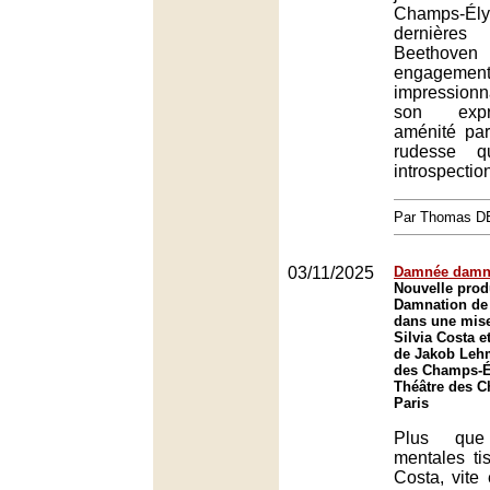
Champs-Ély
dernière
Beethov
engagemen
impression
son expr
aménité par
rudesse 
introspectio
Par Thomas 
03/11/2025
Damnée damn
Nouvelle prod
Damnation de 
dans une mise
Silvia Costa e
de Jakob Leh
des Champs-Él
Théâtre des 
Paris
Plus que
mentales ti
Costa, vite