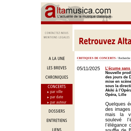
CRITIQUES DE CONCERTS
/ Recherche 
05/11/2025
L’écume sans 
Nouvelle prod
des jours de 
mise en scène
sous la direc
Akiki à l’Opéra
Opéra, Lille
Quelques éc
des images 
mais la v
soulevé l
l’élégance 
souffle de 