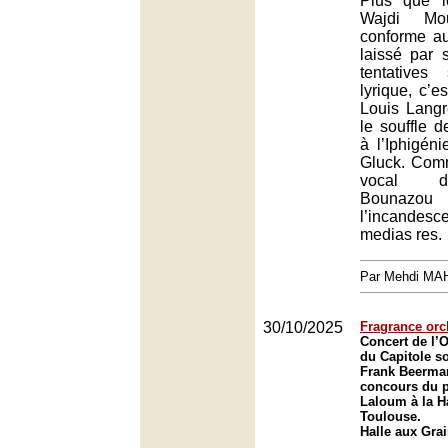
Plus que l
Wajdi Mo
conforme au
laissé par 
tentative
lyrique, c’es
Louis Langr
le souffle d
à l’Iphigén
Gluck. Com
vocal d
Bouna
l’incandesce
medias res.
Par Mehdi MA
30/10/2025
Fragrance orc
Concert de l’O
du Capitole so
Frank Beerman
concours du 
Laloum à la H
Toulouse.
Halle aux Gra