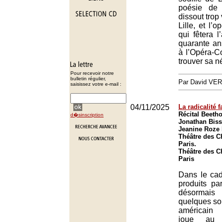
poésie de
dissout trop 
Lille, et l’
qui fêtera l
quarante an
à l’Opéra-C
trouver sa n
Pour recevoir notre
bulletin régulier,
Par David VE
saisissez votre e-mail :
04/11/2025
La radicalité f
Récital Beeth
d�sinscription
Jonathan Biss
Jeanine Roze 
Théâtre des 
Paris.
Théâtre des 
Paris
Dans le cad
produits p
désormais
quelques soi
américain
joue au 