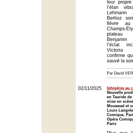
leur propre 
l’élan vi
Lehmann 
Berlioz so
fièvre au
Champs-Él
plateau
Benjamin
l’éclat i
Victoria
confirme q
sauvé la soi
Par David VE
02/11/2025
Iphigénie au 
Nouvelle prod
en Tauride de
mise en scène
Mouawad et so
Louis Langrée
Comique, Pari
Opéra Comique
Paris