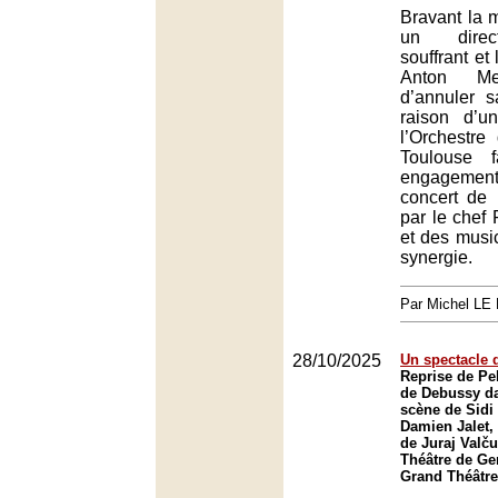
Bravant la m
un direc
souffrant et 
Anton Mej
d’annuler s
raison d’un
l’Orchestre
Toulouse f
engagemen
concert de 
par le chef
et des music
synergie.
Par Michel L
28/10/2025
Un spectacle d
Reprise de Pe
de Debussy da
scène de Sidi
Damien Jalet, 
de Juraj Valč
Théâtre de Ge
Grand Théâtre