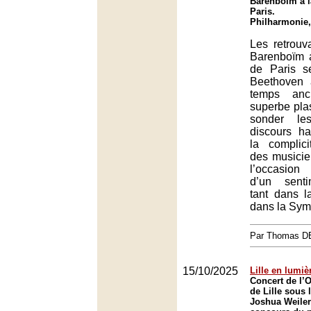
Barenboïm à l
Paris.
Philharmonie,
Les retrouv
Barenboïm a
de Paris s
Beethoven
temps anc
superbe plas
sonder le
discours h
la complici
des musicie
l’occasio
d’un senti
tant dans l
dans la Sym
Par Thomas 
15/10/2025
Lille en lumiè
Concert de l’O
de Lille sous 
Joshua Weiler