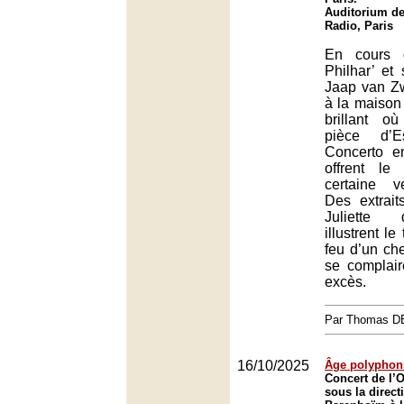
Auditorium de
Radio, Paris
En cours 
Philhar’ et 
Jaap van Zw
à la maison
brillant o
pièce d’E
Concerto e
offrent le
certaine v
Des extrai
Juliette 
illustrent l
feu d’un che
se complair
excès.
Par Thomas 
16/10/2025
Âge polyphon
Concert de l’O
sous la direct