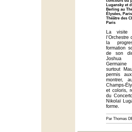
concours du p
Lugansky et d
Berling au Th
Élysées, Paris
Théâtre des 
Paris
La visite
l’Orchestre 
la progr
formation s
de son dir
Joshua W
Germaine 
surtout Ma
permis au
montrer, 
Champs-Ély
et coloris, 
du Concert
Nikolaï Lug
forme.
Par Thomas 