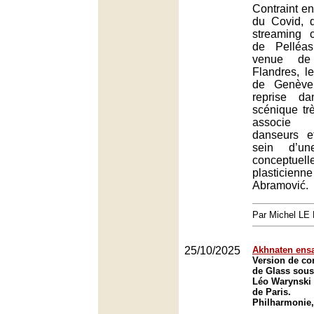
Contraint en
du Covid, 
streaming c
de Pelléa
venue de
Flandres, l
de Genève
reprise d
scénique trè
associe in
danseurs e
sein d’un
concept
plastici
Abramović.
Par Michel L
25/10/2025
Akhnaten ens
Version de co
de Glass sous 
Léo Warynski 
de Paris.
Philharmonie,