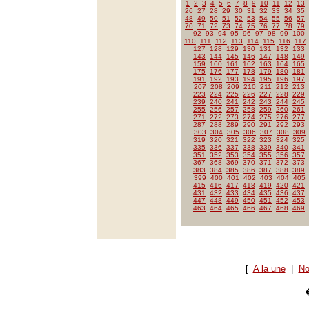
1
2
3
4
5
6
7
8
9
10
11
12
13
26
27
28
29
30
31
32
33
34
35
48
49
50
51
52
53
54
55
56
57
70
71
72
73
74
75
76
77
78
79
92
93
94
95
96
97
98
99
100
110
111
112
113
114
115
116
117
127
128
129
130
131
132
133
143
144
145
146
147
148
149
159
160
161
162
163
164
165
175
176
177
178
179
180
181
191
192
193
194
195
196
197
207
208
209
210
211
212
213
223
224
225
226
227
228
229
239
240
241
242
243
244
245
255
256
257
258
259
260
261
271
272
273
274
275
276
277
287
288
289
290
291
292
293
303
304
305
306
307
308
309
319
320
321
322
323
324
325
335
336
337
338
339
340
341
351
352
353
354
355
356
357
367
368
369
370
371
372
373
383
384
385
386
387
388
389
399
400
401
402
403
404
405
415
416
417
418
419
420
421
431
432
433
434
435
436
437
447
448
449
450
451
452
453
463
464
465
466
467
468
469
[
A la une
|
No