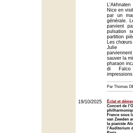
L’Akhnaten
Nice en visi
par un ma
générale. 
parvient p
pulsation s
partition pi
Les chœurs e
Julie Ro
parvienne
sauver la mi
pharaon inc
di Falco
impressions
Par Thomas 
19/10/2025
Éclat et déme
Concert de l’
philharmoniq
France sous l
van Zweden av
la pianiste Ali
l’Auditorium 
Paris.