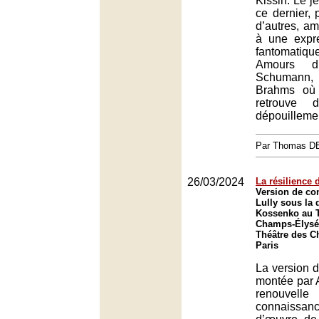
Kissin. Le j
ce dernier, 
d’autres, a
à une expre
fantomati
Amours 
Schumann,
Brahms où 
retrouve 
dépouillemen
Par Thomas 
26/03/2024
La résilience 
Version de con
Lully sous la 
Kossenko au T
Champs-Élysée
Théâtre des C
Paris
La version d
montée par 
renouv
connaissa