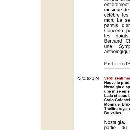
entièrement
musique de
célèbre le
mort. La s
permis d’e
Concerto p
les doigts
Bertrand C
une Sym
anthologiqu
Par Thomas 
23/03/2024
Verdi sentimen
Nouvelle prod
Nostalgia d’ap
une mise en s
Lada et sous l
Carlo Goldstei
Monnaie, Brux
Théâtre royal 
Bruxelles
Nostalgia
partie du