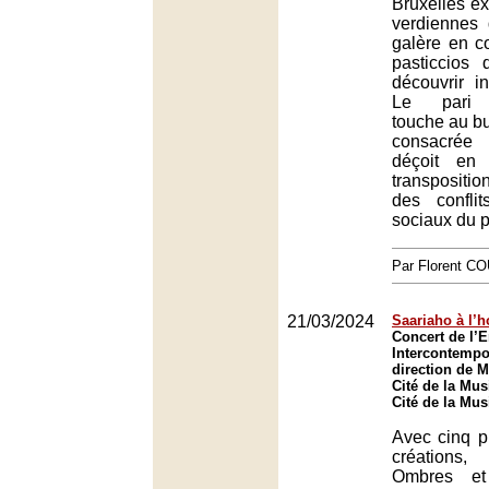
Bruxelles ex
verdiennes
galère en c
pasticcios
découvrir 
Le pari m
touche au bu
consacrée 
déçoit en
transpositi
des conflit
sociaux du 
Par Florent 
21/03/2024
Saariaho à l’
Concert de l’
Intercontempo
direction de M
Cité de la Mus
Cité de la Mus
Avec cinq p
créations,
Ombres et