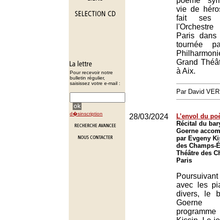
poème sym
vie de héro
fait ses
l'Orchestr
Paris dans
tournée p
Philharmoni
Grand Théâ
à Aix.
Pour recevoir notre
bulletin régulier,
saisissez votre e-mail :
Par David VE
d�sinscription
28/03/2024
L’envol du po
Récital du bar
Goerne accom
par Evgeny Ki
des Champs-Él
Théâtre des C
Paris
Poursuivant
avec les pi
divers, le 
Goerne 
programme