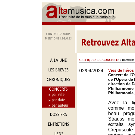
CRITIQUES DE CONCERTS
/ Recherche 
02/04/2024
Vies de héros
Concert de l'O
de l'Opéra de 
direction de Da
Philharmonie 
Philharmonie,
Avec la fi
comme moti
beau prog
Strauss me
extraits s
Crépuscule 