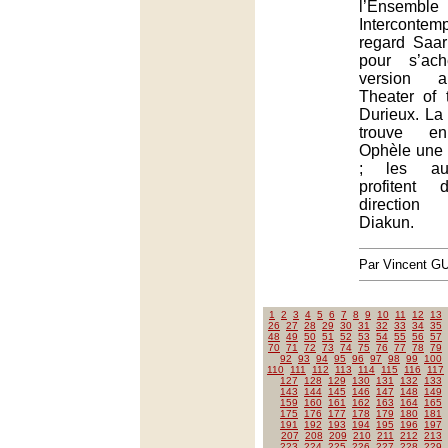
l’Ensemble
Interconte
regard Saar
pour s’ac
version 
Theater of
Durieux. La
trouve e
Ophèle une i
; les autr
profitent 
directio
Diakun.
Par Vincent G
1
2
3
4
5
6
7
8
9
10
11
12
13
26
27
28
29
30
31
32
33
34
35
48
49
50
51
52
53
54
55
56
57
70
71
72
73
74
75
76
77
78
79
92
93
94
95
96
97
98
99
100
110
111
112
113
114
115
116
117
127
128
129
130
131
132
133
143
144
145
146
147
148
149
159
160
161
162
163
164
165
175
176
177
178
179
180
181
191
192
193
194
195
196
197
207
208
209
210
211
212
213
223
224
225
226
227
228
229