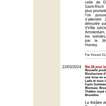
celle de D
Saint-Roch
plus promet
l’on puiss
s’attendre 
déroulée pa
XVIIIe siècl
Amsterdam,
les solist
par le Jé
Harvey.
Par Vincent G
22/03/2024
Mai 68 pour le
Nouvelle prod
Rivoluzione d
une mise en s
Lada et sous l
Carlo Goldstei
Monnaie, Brux
Théâtre royal 
Bruxelles
Le théâtre 