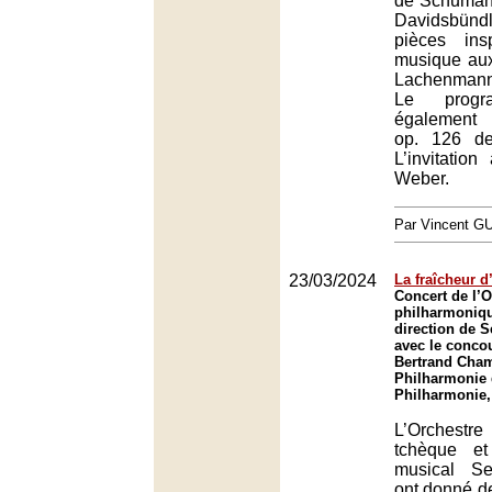
de Schumann
Davidsbünd
pièces ins
musique au
Lachenman
Le progr
également 
op. 126 de
L’invitatio
Weber.
Par Vincent G
23/03/2024
La fraîcheur 
Concert de l’O
philharmoniqu
direction de 
avec le concou
Bertrand Cham
Philharmonie 
Philharmonie,
L’Orchestre
tchèque et
musical S
ont donné 