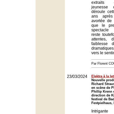
extraits
jeunesse 
déroule cet
ans après 
avortée de 
que le pre
spectacle
reste toute
attentes, 
faiblesse 
dramatiques
vers le sent
Par Florent 
23/03/2024
Elektra à la let
Nouvelle prod
Richard Strau
en scène de Ph
Phillip Krenn 
direction de K
festival de B
Festpielhaus,
Intrigante