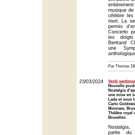
entièrement
musique de
célèbre le
mort. La s
permis d’e
Concerto p
les doigts
Bertrand C
une Sym
anthologiqu
Par Thomas 
23/03/2024
Verdi sentimen
Nouvelle prod
Nostalgia d’ap
une mise en s
Lada et sous l
Carlo Goldstei
Monnaie, Brux
Théâtre royal 
Bruxelles
Nostalgia
partie du