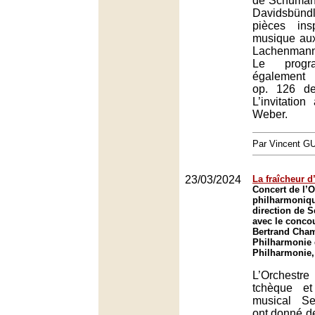
de Schumann
Davidsbünd
pièces ins
musique au
Lachenman
Le progr
également 
op. 126 de
L’invitatio
Weber.
Par Vincent G
23/03/2024
La fraîcheur 
Concert de l’O
philharmoniqu
direction de 
avec le concou
Bertrand Cham
Philharmonie 
Philharmonie,
L’Orchestre
tchèque et
musical S
ont donné 