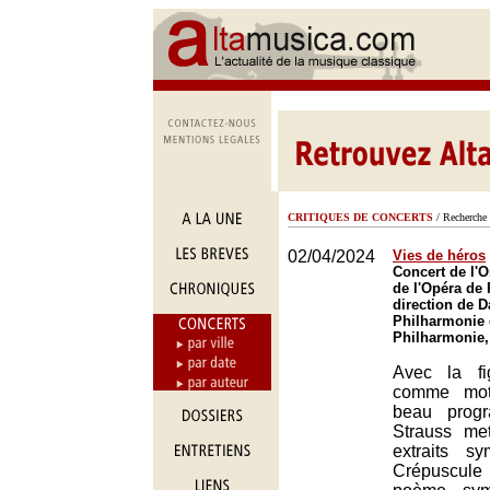
CRITIQUES DE CONCERTS
/ Recherche 
02/04/2024
Vies de héros
Concert de l'O
de l'Opéra de 
direction de Da
Philharmonie 
Philharmonie,
Avec la fi
comme moti
beau prog
Strauss me
extraits s
Crépuscule 