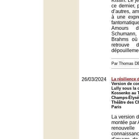
Kissin. Le j
ce dernier, 
d’autres, a
à une expre
fantomati
Amours 
Schumann,
Brahms où 
retrouve 
dépouillemen
Par Thomas 
26/03/2024
La résilience 
Version de con
Lully sous la 
Kossenko au T
Champs-Élysée
Théâtre des C
Paris
La version d
montée par 
renouv
connaissa