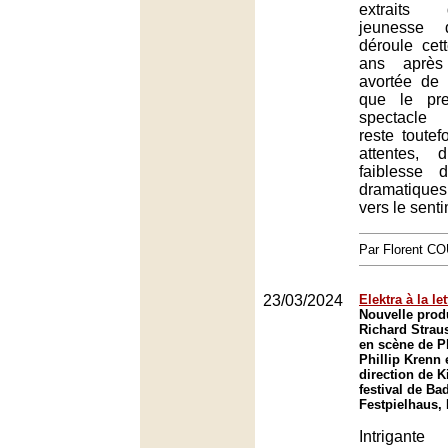
extraits
jeunesse 
déroule cet
ans après 
avortée de 
que le pre
spectacle
reste toute
attentes, 
faiblesse 
dramatiques
vers le sent
Par Florent 
23/03/2024
Elektra à la let
Nouvelle prod
Richard Strau
en scène de Ph
Phillip Krenn 
direction de K
festival de B
Festpielhaus,
Intrigante