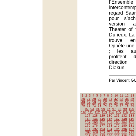
l’Ensemble
Interconte
regard Saar
pour s’ac
version 
Theater of
Durieux. La
trouve e
Ophèle une i
; les autr
profitent 
directio
Diakun.
Par Vincent G
1
2
3
4
5
6
7
8
9
10
11
12
13
26
27
28
29
30
31
32
33
34
35
48
49
50
51
52
53
54
55
56
57
70
71
72
73
74
75
76
77
78
79
92
93
94
95
96
97
98
99
100
110
111
112
113
114
115
116
117
127
128
129
130
131
132
133
143
144
145
146
147
148
149
159
160
161
162
163
164
165
175
176
177
178
179
180
181
191
192
193
194
195
196
197
207
208
209
210
211
212
213
223
224
225
226
227
228
229