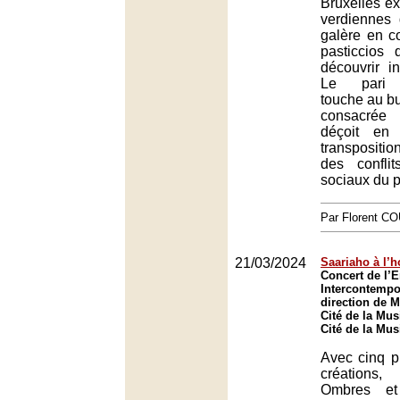
Bruxelles ex
verdiennes
galère en c
pasticcios
découvrir 
Le pari m
touche au bu
consacrée 
déçoit en
transpositi
des conflit
sociaux du 
Par Florent 
21/03/2024
Saariaho à l’
Concert de l’
Intercontempo
direction de M
Cité de la Mus
Cité de la Mus
Avec cinq p
créations,
Ombres et