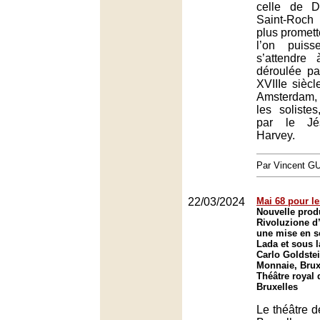
celle de D
Saint-Roch
plus promet
l’on puiss
s’attendre 
déroulée pa
XVIIIe siècl
Amsterdam,
les solist
par le Jé
Harvey.
Par Vincent G
22/03/2024
Mai 68 pour le
Nouvelle prod
Rivoluzione d
une mise en s
Lada et sous l
Carlo Goldstei
Monnaie, Brux
Théâtre royal 
Bruxelles
Le théâtre 