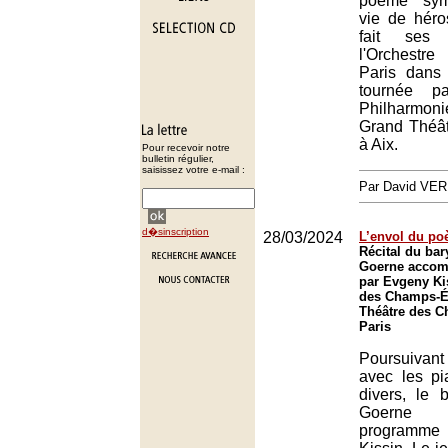
poème sym
vie de héro
fait ses
l'Orchestr
Paris dans
tournée p
Philharmoni
Grand Théâ
à Aix.
Pour recevoir notre
bulletin régulier,
saisissez votre e-mail :
Par David VE
d�sinscription
28/03/2024
L’envol du po
Récital du bar
Goerne accom
par Evgeny Ki
des Champs-Él
Théâtre des C
Paris
Poursuivant
avec les pi
divers, le 
Goerne 
programme