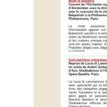
Mode et élégance
Concert de l’Orchestre r
d’Amsterdam sous la dire
avec le concours de la vio
Batiashvili à la Philharmo
Philharmonie, Paris
La visite parisienn
d’Amsterdam apporte son l
Batiashvili sacrifie à la te
violon de Beethoven revisité
et les couleurs presque sur
sont les atouts majeurs d
Prokofiev dirigée avec élég
Le 21/02/2023
Schizophrénie romantiqu
Reprise de Lucia di Lam
en scène de Andrei Şerban
d’Aziz Shokhakimov à l’Op
Opéra Bastille, Paris
La Lucia di Lammermoor de
rares spectacles qui se bo
Avec des interprètes eng
Javier Camarena et le jeun
pièce gagne en puissan
direction attentive et atm
Shokhakimov effectue d
l’Opéra de Paris.