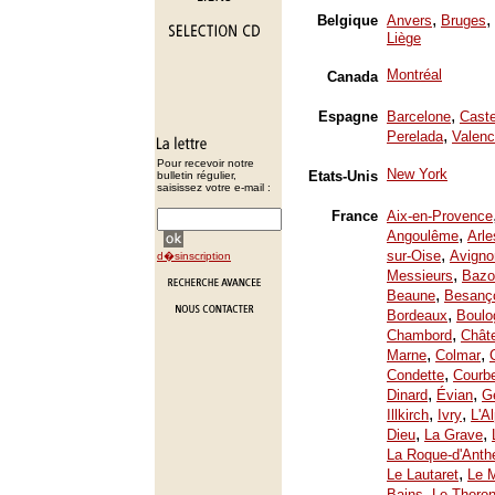
,
,
Belgique
Anvers
Bruges
Liège
Montréal
Canada
,
Espagne
Barcelone
Caste
,
Perelada
Valenc
Pour recevoir notre
New York
Etats-Unis
bulletin régulier,
saisissez votre e-mail :
France
Aix-en-Provence
,
Angoulême
Arle
,
sur-Oise
Avigno
d�sinscription
,
Messieurs
Bazo
,
Beaune
Besanç
,
Bordeaux
Boulo
,
Chambord
Chât
,
,
Marne
Colmar
,
Condette
Courb
,
,
Dinard
Évian
Ge
,
,
Illkirch
Ivry
L'A
,
,
Dieu
La Grave
La Roque-d'Anth
,
Le Lautaret
Le 
,
Bains
Le Thoron