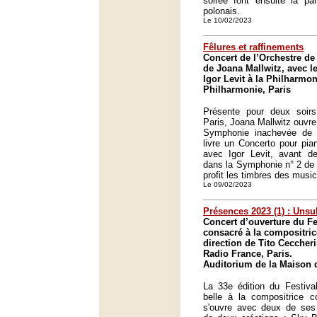
soirée font ensuite la pa
polonais.
Le 10/02/2023
Fêlures et raffinements
Concert de l’Orchestre de 
de Joana Mallwitz, avec l
Igor Levit à la Philharmon
Philharmonie, Paris
Présente pour deux soirs
Paris, Joana Mallwitz ouvr
Symphonie inachevée de S
livre un Concerto pour pia
avec Igor Levit, avant d
dans la Symphonie n° 2 de K
profit les timbres des music
Le 09/02/2023
Présences 2023 (1) : Unsuk
Concert d’ouverture du Fe
consacré à la compositric
direction de Tito Ceccheri
Radio France, Paris.
Auditorium de la Maison d
La 33e édition du Festival
belle à la compositrice 
s'ouvre avec deux de se