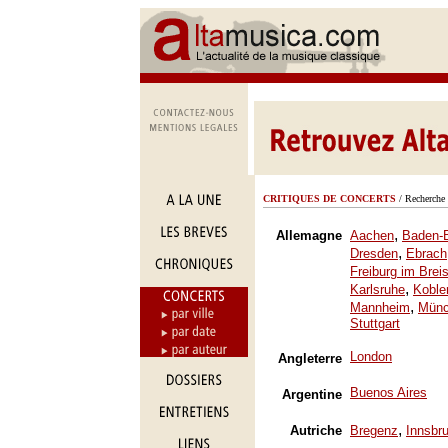
CRITIQUES DE CONCERTS
/ Recherche 
,
Allemagne
Aachen
Baden-
,
Dresden
Ebrach
Freiburg im Brei
,
Karlsruhe
Koble
,
Mannheim
Mün
Stuttgart
London
Angleterre
Buenos Aires
Argentine
,
Autriche
Bregenz
Innsbr