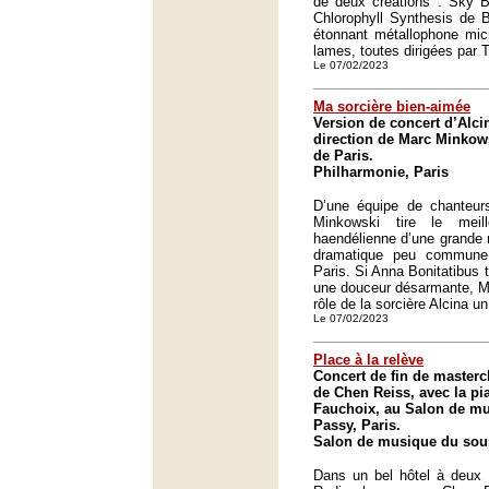
de deux créations : Sky B
Chlorophyll Synthesis de 
étonnant métallophone micr
lames, toutes dirigées par T
Le 07/02/2023
Ma sorcière bien-aimée
Version de concert d’Alci
direction de Marc Minkow
de Paris.
Philharmonie, Paris
D’une équipe de chanteur
Minkowski tire le meil
haendélienne d’une grande m
dramatique peu commune
Paris. Si Anna Bonitatibus 
une douceur désarmante, M
rôle de la sorcière Alcina un
Le 07/02/2023
Place à la relève
Concert de fin de masterc
de Chen Reiss, avec la pi
Fauchoix, au Salon de mu
Passy, Paris.
Salon de musique du sour
Dans un bel hôtel à deux 