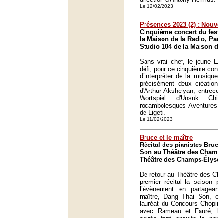
Le 12/02/2023
Présences 2023 (2) : Nouv
Cinquième concert du fest
la Maison de la Radio, Par
Studio 104 de la Maison d
Sans vrai chef, le jeune 
défi, pour ce cinquième co
d’interpréter de la musiqu
précisément deux création
d'Arthur Akshelyan, entrec
Wortspiel d'Unsuk C
rocambolesques Aventures 
de Ligeti.
Le 11/02/2023
Bruce et le maître
Récital des pianistes Bru
Son au Théâtre des Champ
Théâtre des Champs-Élysé
De retour au Théâtre des 
premier récital la saison
l’évènement en partage
maître, Dang Thai Son, 
lauréat du Concours Chopi
avec Rameau et Fauré, l