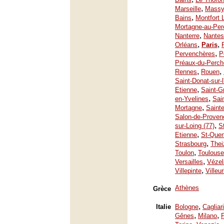
,
Marseille
Mass
,
Bains
Montfort 
Mortagne-au-Per
,
Nanterre
Nantes
,
,
Orléans
Paris
,
Pervenchères
P
Préaux-du-Perch
,
,
Rennes
Rouen
Saint-Donat-sur-
,
Etienne
Saint-G
,
en-Yvelines
Sai
,
Mortagne
Saint
Salon-de-Proven
,
sur-Loing (77)
S
,
Etienne
St-Quen
,
Strasbourg
Thei
,
Toulon
Toulouse
,
Versailles
Vézel
,
Villepinte
Villeu
Athènes
Grèce
,
Italie
Bologne
Cagliari
,
,
Gênes
Milano