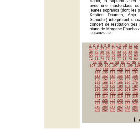
Radio, la soprano Chen R
avec une masterclass où
jeunes sopranos (dont les p
Kristien Doumen, Anja 
Schoefer) interprètent cha
concert de restitution trè
piano de Morgane Fauchoix
Le 04/02/2023
1
2
3
4
5
6
7
8
9
10
11
12
21
22
23
24
25
26
27
28
29
38
39
40
41
42
43
44
45
46
55
56
57
58
59
60
61
62
63
72
73
74
75
76
77
78
79
80
89
90
91
92
93
94
95
96
9
104
105
106
107
108
109
110
117
118
119
120
121
122
129
130
131
132
133
134
141
142
143
144
145
146
153
154
155
156
157
158
165
166
167
168
169
170
177
178
179
180
181
182
189
190
191
192
193
194
201
202
203
204
205
206
213
214
215
216
217
218
225
226
227
228
229
230
237
238
239
240
241
242
249
250
251
252
253
254
261
262
263
264
265
266
[