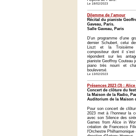
Le 18/02/2023
Dilemme de l’amour
Récital du pianiste Geoffr
Gaveau, Paris.
Salle Gaveau, Paris
D’un programme d’une gran
dernier Schubert, celui d
Liszt et la Troisièm
compositeur dont il s’est
répondent sur les anta
pianiste Geoffroy Couteau j
piano très nourri et cha
bouleversé.
Le 13/02/2023
Présences 2023 (3) : Alice 
Concert de clôture du fes
la Maison de la Radio, Par
Auditorium de la Maison d
Pour son concert de clôtur
2023 met à l’honneur la c
avec son Silence des sirè
Games from Alice in Won
création de Francesco Filid
l'Orchestre Philharmonique
direction d'Antony Hermus.