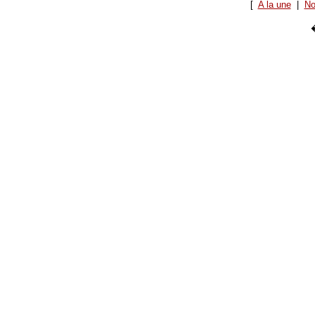
[
A la une
|
No