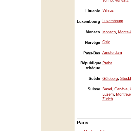
,
Torino
Venezia
Vilnius
Lituanie
Luxembourg
Luxembourg
,
Monaco
Monaco
Monte-
Oslo
Norvège
Amsterdam
Pays-Bas
République
Praha
tchèque
,
Suède
Göteborg
Stock
,
,
Suisse
Basel
Genève
,
Luzern
Montreu
Zürich
Paris