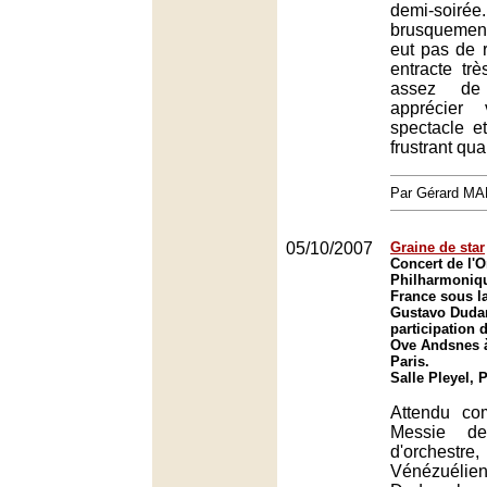
demi-soiré
brusquement
eut pas de 
entracte trè
assez de
apprécier 
spectacle et
frustrant qu
Par Gérard M
05/10/2007
Graine de star
Concert de l'O
Philharmoniq
France sous la
Gustavo Dudam
participation d
Ove Andsnes à 
Paris.
Salle Pleyel, 
Attendu co
Messie de
d'orchest
Vénézuél