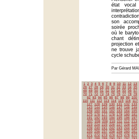
état voca
interpr
contradicti
son accomp
soirée proc
où le baryto
chant déti
projection e
ne trouve j
cycle schube
Par Gérard M
1
2
3
4
5
6
7
8
9
10
11
12
13
26
27
28
29
30
31
32
33
34
35
48
49
50
51
52
53
54
55
56
57
70
71
72
73
74
75
76
77
78
79
92
93
94
95
96
97
98
99
100
110
111
112
113
114
115
116
117
127
128
129
130
131
132
133
143
144
145
146
147
148
149
159
160
161
162
163
164
165
175
176
177
178
179
180
181
191
192
193
194
195
196
197
207
208
209
210
211
212
213
223
224
225
226
227
228
229
239
240
241
242
243
244
245
255
256
257
258
259
260
261
271
272
273
274
275
276
277
287
288
289
290
291
292
293