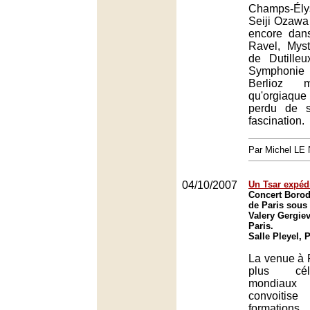
Champs-Élys
Seiji Ozawa
encore dan
Ravel, Myst
de Dutille
Symphonie 
Berlioz m
qu'orgiaque
perdu de s
fascination.
Par Michel L
04/10/2007
Un Tsar expédi
Concert Borod
de Paris sous 
Valery Gergiev 
Paris.
Salle Pleyel, 
La venue à P
plus cél
mondiau
convoitise
formations.