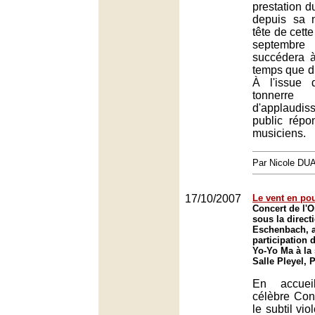
prestation d
depuis sa 
tête de cett
septemb
succédera 
temps que di
À l'issue 
tonnerre
d'applaud
public répo
musiciens.
Par Nicole DU
17/10/2007
Le vent en po
Concert de l'O
sous la direct
Eschenbach, a
participation 
Yo-Yo Ma à la 
Salle Pleyel, 
En accuei
célèbre Con
le subtil vio