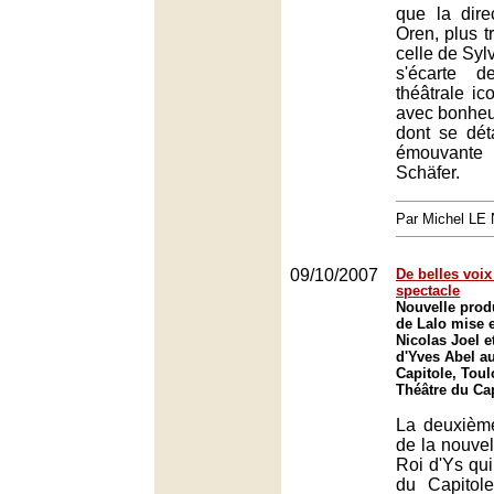
que la dire
Oren, plus t
celle de Syl
s'écarte d
théâtrale ic
avec bonheu
dont se dét
émouvante
Schäfer.
Par Michel L
09/10/2007
De belles voi
spectacle
Nouvelle prod
de Lalo mise 
Nicolas Joel e
d'Yves Abel a
Capitole, Toul
Théâtre du Ca
La deuxième
de la nouvel
Roi d'Ys qui
du Capitol