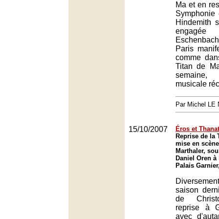
Ma et en res
Symphonie 
Hindemith s
engagée 
Eschenbach,
Paris manif
comme dans
Titan de Ma
semaine
musicale réc
Par Michel L
15/10/2007
Éros et Thana
Reprise de la 
mise en scène
Marthaler, sou
Daniel Oren à 
Palais Garnier
Diversemen
saison derni
de Christ
reprise à 
avec d'auta