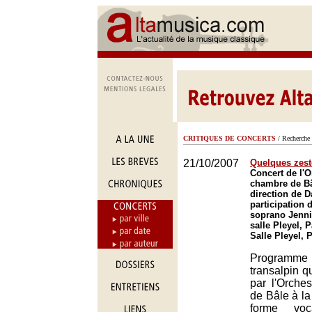
CRITIQUES DE CONCERTS
/ Recherche 
21/10/2007
Quelques zeste
Concert de l'O
chambre de Bâ
direction de D
participation 
soprano Jenni
salle Pleyel, P
Salle Pleyel, 
Programm
transalpin q
par l'Orche
de Bâle à la
forme voca