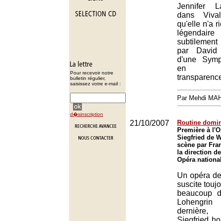
Jennifer L
dans Vival
qu'elle n'a 
légendai
subtileme
par David 
d'une Symp
en lu
Pour recevoir notre
transparenc
bulletin régulier,
saisissez votre e-mail :
Par Mehdi MA
d�sinscription
21/10/2007
Routine domin
Première à l'
Siegfried de 
scène par Fra
la direction d
Opéra nationa
Un opéra d
suscite toujo
beaucoup d'
Lohengri
dernière
Siegfried h