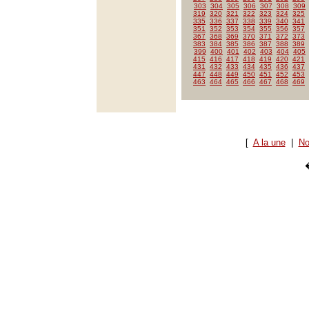
303
304
305
306
307
308
309
319
320
321
322
323
324
325
335
336
337
338
339
340
341
351
352
353
354
355
356
357
367
368
369
370
371
372
373
383
384
385
386
387
388
389
399
400
401
402
403
404
405
415
416
417
418
419
420
421
431
432
433
434
435
436
437
447
448
449
450
451
452
453
463
464
465
466
467
468
469
[
A la une
|
No