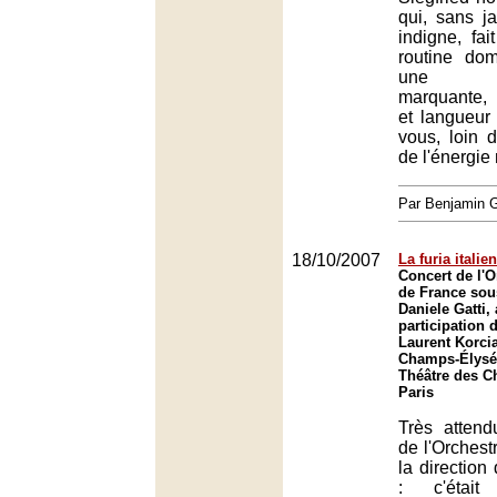
qui, sans j
indigne, fai
routine dom
une sc
marquante, 
et langueur
vous, loin 
de l'énergie
Par Benjamin
18/10/2007
La furia italie
Concert de l'O
de France sous
Daniele Gatti, 
participation 
Laurent Korci
Champs-Élysée
Théâtre des C
Paris
Très attend
de l'Orchest
la direction
: c'était