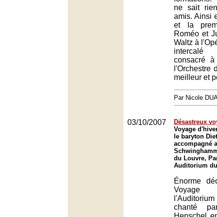
ne sait rie
amis. Ainsi 
et la prem
Roméo et Ju
Waltz à l'Opé
intercal
consacré à
l'Orchestre 
meilleur et p
Par Nicole DU
03/10/2007
Désastreux vo
Voyage d'hive
le baryton Die
accompagné au
Schwinghamme
du Louvre, Par
Auditorium du
Énorme déc
Voyage 
l'Auditori
chanté pa
Henschel en