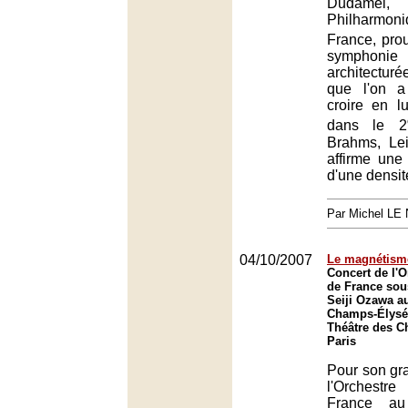
Dudame
Philharmon
France, pro
symphonie
architectur
que l'on a
croire en l
dans le 2
Brahms, Le
affirme une
d'une densit
Par Michel L
04/10/2007
Le magnétism
Concert de l'O
de France sous
Seiji Ozawa a
Champs-Élysée
Théâtre des C
Paris
Pour son gra
l'Orchestr
France au