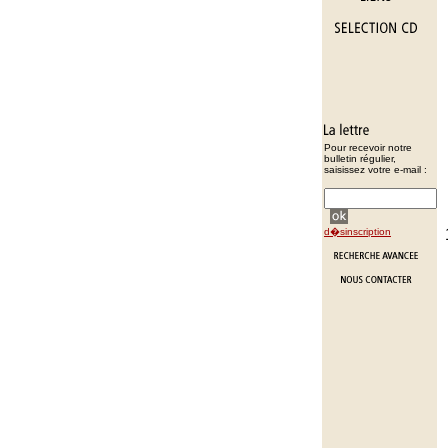
Pour recevoir notre
bulletin régulier,
saisissez votre e-mail :
d�sinscription