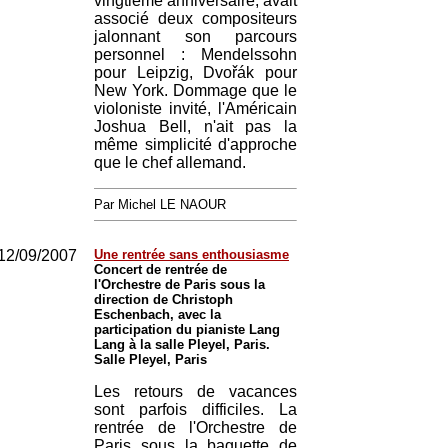
vingtième anniversaire, avait
associé deux compositeurs
jalonnant son parcours
personnel : Mendelssohn
pour Leipzig, Dvořák pour
New York. Dommage que le
violoniste invité, l'Américain
Joshua Bell, n'ait pas la
même simplicité d'approche
que le chef allemand.
Par Michel LE NAOUR
12/09/2007
Une rentrée sans enthousiasme
Concert de rentrée de
l'Orchestre de Paris sous la
direction de Christoph
Eschenbach, avec la
participation du pianiste Lang
Lang à la salle Pleyel, Paris.
Salle Pleyel, Paris
Les retours de vacances
sont parfois difficiles. La
rentrée de l'Orchestre de
Paris sous la baguette de