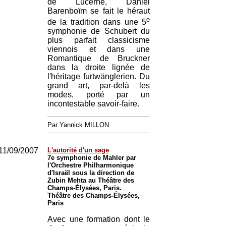
de Lucerne, Daniel
Barenboïm se fait le héraut
e
de la tradition dans une 5
symphonie de Schubert du
plus parfait classicisme
viennois et dans une
Romantique de Bruckner
dans la droite lignée de
l'héritage furtwänglerien. Du
grand art, par-delà les
modes, porté par un
incontestable savoir-faire.
Par Yannick MILLON
11/09/2007
L'autorité d'un sage
7e symphonie de Mahler par
l'Orchestre Philharmonique
d'Israël sous la direction de
Zubin Mehta au Théâtre des
Champs-Élysées, Paris.
Théâtre des Champs-Élysées,
Paris
Avec une formation dont le