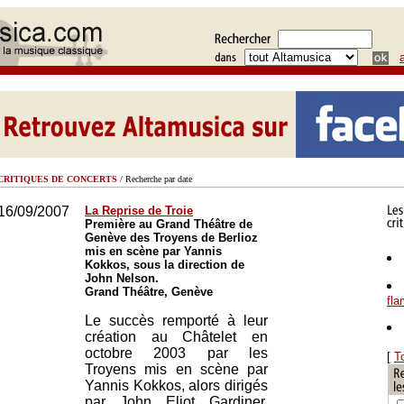
CRITIQUES DE CONCERTS
/ Recherche par date
16/09/2007
La Reprise de Troie
Première au Grand Théâtre de
Genève des Troyens de Berlioz
mis en scène par Yannis
Kokkos, sous la direction de
John Nelson.
Grand Théâtre, Genève
fl
Le succès remporté à leur
création au Châtelet en
octobre 2003 par les
[
T
Troyens mis en scène par
Yannis Kokkos, alors dirigés
par John Eliot Gardiner,