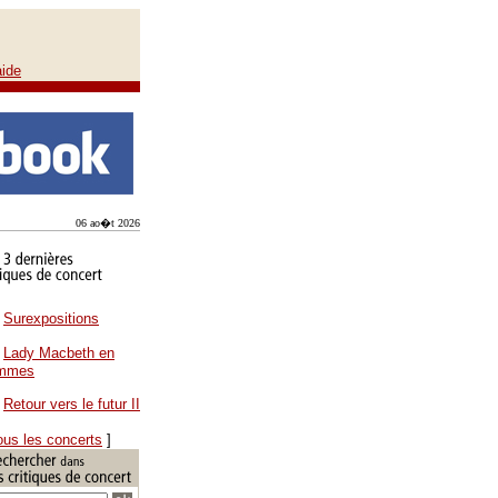
aide
06 ao�t 2026
Surexpositions
Lady Macbeth en
ammes
Retour vers le futur II
ous les concerts
]