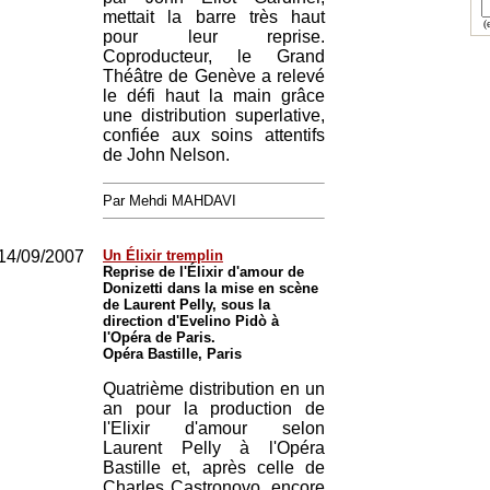
mettait la barre très haut
(e
pour leur reprise.
Coproducteur, le Grand
Théâtre de Genève a relevé
le défi haut la main grâce
une distribution superlative,
confiée aux soins attentifs
de John Nelson.
Par Mehdi MAHDAVI
14/09/2007
Un Élixir tremplin
Reprise de l'Élixir d'amour de
Donizetti dans la mise en scène
de Laurent Pelly, sous la
direction d'Evelino Pidò à
l'Opéra de Paris.
Opéra Bastille, Paris
Quatrième distribution en un
an pour la production de
l'Elixir d'amour selon
Laurent Pelly à l'Opéra
Bastille et, après celle de
Charles Castronovo, encore