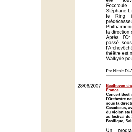
ère nouve
Foccroule
Stéphane Lis
le Ring i
prédéces
Philharmoni
la direction
Après l'O
passé sous
l'Archevêc
théâtre est n
Walkyrie pou
Par Nicole DU
28/06/2007
Beethoven che
France
Concert Beet
l'Orchestre na
sous la direc
Casadesus, ave
du violonist
au festival de
Basilique, Sai
Un progr