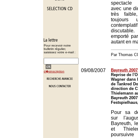
spectacle
avec une dir
très faibl
toujours
contemplati
discutable. 
emporté par
autant en ma
Pour recevoir notre
bulletin régulier,
saisissez votre e-mail :
Par Thomas 
09/08/2007
Bayreuth 2007 
d�sinscription
Reprise de l'
Wagner dans l
de Tankred Dor
direction de C
Thielemann au
Bayreuth 2007
Festspielhaus
Pour sa d
sur l'aug
Bayreuth, l
et Thiel
poursuivre