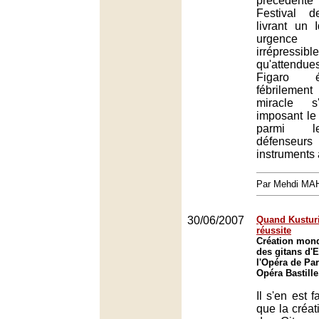
précédent
Festival 
livrant un
urgence
irrépres
qu'attendue
Figaro é
fébrilement
miracle s'
imposant le
parmi le
défenseurs
instruments 
Par Mehdi MA
30/06/2007
Quand Kusturi
réussite
Création mon
des gitans d'
l'Opéra de Par
Opéra Bastille
Il s'en est 
que la créa