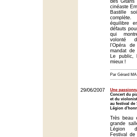
des Gitans
cinéaste Emi
Bastille so
complète
équilibre e
défauts pou
qui montr
volonté d
l'Opéra de
mandat de 
Le public, 
mieux !
Par Gérard M
29/06/2007
Une passionna
Concert du pi
et du violonis
au festival de
Légion d'honn
Très beau 
grande sal
Légion d
Festival de