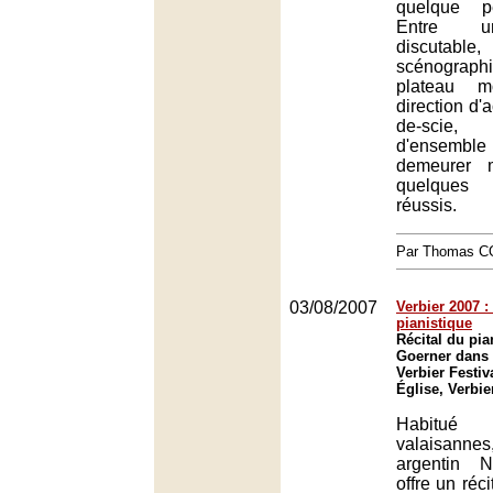
quelque p
Entre un
discut
scénograph
plateau 
direction d'
de-scie, 
d'ensembl
demeurer m
quelques
réussis.
Par Thomas 
03/08/2007
Verbier 2007 :
pianistique
Récital du pia
Goerner dans 
Verbier Festiv
Église, Verbie
Habitué
valaisanne
argentin 
offre un réci