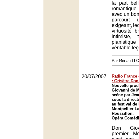
la part bel
romantique 
avec un bonh
parcourt 
exigeant, leq
virtuosité b
intimiste,
pianisti
véritable le
Par Renaud 
20/07/2007
Radio France 
: Grisâtre Do
Nouvelle prod
Giovanni de M
scène par Jean
sous la direct
au festival de
Montpellier L
Roussillon.
Opéra Comédie
Don Gio
premier M