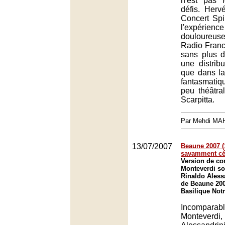
n'est pas 
défis. Herv
Concert Spir
l'expérienc
douloureuse
Radio France
sans plus 
une distribu
que dans l
fantasmat
peu théâtra
Scarpitta.
Par Mehdi MA
13/07/2007
Beaune 2007 (1
savamment cé
Version de con
Monteverdi so
Rinaldo Alessa
de Beaune 200
Basilique Not
Incompara
Montever