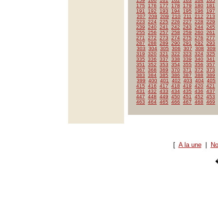
159
160
161
162
163
164
165
175
176
177
178
179
180
181
191
192
193
194
195
196
197
207
208
209
210
211
212
213
223
224
225
226
227
228
229
239
240
241
242
243
244
245
255
256
257
258
259
260
261
271
272
273
274
275
276
277
287
288
289
290
291
292
293
303
304
305
306
307
308
309
319
320
321
322
323
324
325
335
336
337
338
339
340
341
351
352
353
354
355
356
357
367
368
369
370
371
372
373
383
384
385
386
387
388
389
399
400
401
402
403
404
405
415
416
417
418
419
420
421
431
432
433
434
435
436
437
447
448
449
450
451
452
453
463
464
465
466
467
468
469
[
A la une
|
No