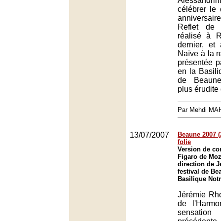
Alessandri
célébrer le
anniversai
Reflet de l
réalisé à 
dernier, et
Naïve à la re
présentée pa
en la Basil
de Beaune
plus érudit
Par Mehdi MA
13/07/2007
Beaune 2007 (2
folie
Version de co
Figaro de Moz
direction de 
festival de Be
Basilique Not
Jérémie Rho
de l'Harmon
sensatio