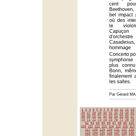
cent pou
Beethoven,
bel impact 
où des inter
le violo
Capuçon
d'orchest
Casades
hommage 
Concerto pou
symphonie a
plus conn
Bonn, même
finalement 
les salles.
Par Gérard M
1
2
3
4
5
6
7
8
9
10
11
12
13
26
27
28
29
30
31
32
33
34
35
48
49
50
51
52
53
54
55
56
57
70
71
72
73
74
75
76
77
78
79
92
93
94
95
96
97
98
99
100
110
111
112
113
114
115
116
117
127
128
129
130
131
132
133
143
144
145
146
147
148
149