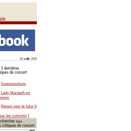
aide
06 ao�t 2026
Surexpositions
Lady Macbeth en
ammes
Retour vers le futur II
ous les concerts
]