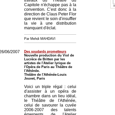
travaux du Théâtre du
Capitole n'échappe pas à la
(e
convention. C'est donc à la
direction de Claus Peter Flor
que revient le soin d'insuffler
la vie à une distribution
manquant d'éclat.
Par Mehdi MAHDAVI
26/06/2007
Des soudards prometteurs
Nouvelle production du Viol de
Lucrèce de Britten par les
artistes de l'Atelier lyrique de
l'Opéra de Paris au Théâtre de
l'Athénée.
Théâtre de l'Athénée-Louis
Jouvet, Paris
Voici un triple régal : celui
d'assister à un opéra de
chambre dans un lieu idéal,
le Théâtre de l'Athénée,
celui de savourer la cuvée
2006-2007 des talents
émergents de l'Atelier