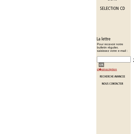
Pour recevoir notre
bulletin régulier,
saisissez votre e-mail :
d�sinscription