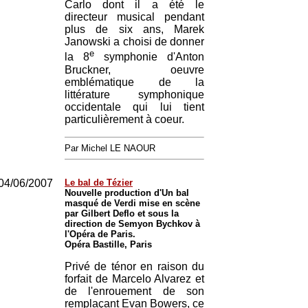
Carlo dont il a été le
directeur musical pendant
plus de six ans, Marek
Janowski a choisi de donner
e
la 8
symphonie d'Anton
Bruckner, oeuvre
emblématique de la
littérature symphonique
occidentale qui lui tient
particulièrement à coeur.
Par Michel LE NAOUR
04/06/2007
Le bal de Tézier
Nouvelle production d'Un bal
masqué de Verdi mise en scène
par Gilbert Deflo et sous la
direction de Semyon Bychkov à
l'Opéra de Paris.
Opéra Bastille, Paris
Privé de ténor en raison du
forfait de Marcelo Alvarez et
de l'enrouement de son
remplaçant Evan Bowers, ce