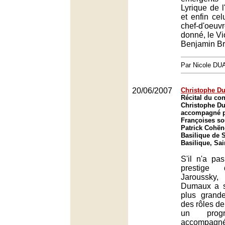
Lyrique de l
et enfin cel
chef-d'oeuv
donné, le Vi
Benjamin Bri
Par Nicole DU
20/06/2007
Christophe D
Récital du con
Christophe D
accompagné pa
Françoises so
Patrick Cohën
Basilique de S
Basilique, Sai
S'il n'a pa
prestige 
Jaroussky
Dumaux a s
plus grand
des rôles de
un prog
accompagné