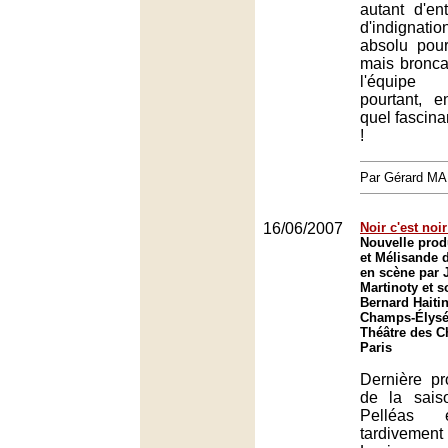
autant d'e
d'indigna
absolu pour
mais bronca
l'équipe 
pourtant, e
quel fascinan
!
Par Gérard M
16/06/2007
Noir c'est noir
Nouvelle prod
et Mélisande 
en scène par 
Martinoty et s
Bernard Haiti
Champs-Élysée
Théâtre des 
Paris
Dernière pr
de la sai
Pelléas 
tardivement