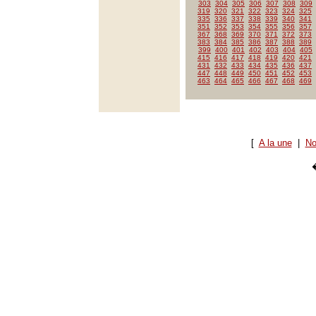
303
304
305
306
307
308
309
319
320
321
322
323
324
325
335
336
337
338
339
340
341
351
352
353
354
355
356
357
367
368
369
370
371
372
373
383
384
385
386
387
388
389
399
400
401
402
403
404
405
415
416
417
418
419
420
421
431
432
433
434
435
436
437
447
448
449
450
451
452
453
463
464
465
466
467
468
469
[
A la une
|
No