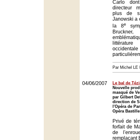
Carlo don
directeur 
plus de s
Janowski a 
e
la 8
symp
Bruckn
embléma
littératu
occidental
particulière
Par Michel L
04/06/2007
Le bal de Tézi
Nouvelle prod
masqué de Ve
par Gilbert De
direction de
l'Opéra de Par
Opéra Bastille
Privé de té
forfait de M
de l'enro
remplaçant 