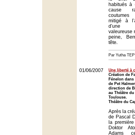
habitués à
cause ra
coutumes l
mitigé à l'
d'une d
valeureuse m
peine, Be
tête.
Par Yutha TEP
01/06/2007
Une liberté à 
Création de F
Fénelon dans 
de Pet Halmen
direction de 
au Théâtre du
Toulouse.
Théâtre du Ca
Après la cré
de Pascal D
la premièr
Doktor At
Adams c