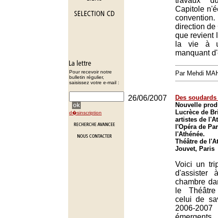
travaux d
Capitole n'
convention.
direction de
que revient l
la vie à u
manquant d'
Pour recevoir notre
Par Mehdi MA
bulletin régulier,
saisissez votre e-mail :
26/06/2007
Des soudards
Nouvelle prod
Lucrèce de Bri
d�sinscription
artistes de l'A
l'Opéra de Par
l'Athénée.
Théâtre de l'
Jouvet, Paris
Voici un tri
d'assister
chambre dan
le Théâtre
celui de sa
2006-2007
émergents