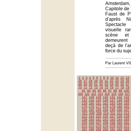
Amsterdam,
Capitole de 
Faust de P
d'après N
Spectacle
visuelle r
scène et
demeurent
deçà de l'a
force du suje
Par Laurent 
1
2
3
4
5
6
7
8
9
10
11
12
13
26
27
28
29
30
31
32
33
34
35
48
49
50
51
52
53
54
55
56
57
70
71
72
73
74
75
76
77
78
79
92
93
94
95
96
97
98
99
100
110
111
112
113
114
115
116
117
127
128
129
130
131
132
133
143
144
145
146
147
148
149
159
160
161
162
163
164
165
175
176
177
178
179
180
181
191
192
193
194
195
196
197
207
208
209
210
211
212
213
223
224
225
226
227
228
229
239
240
241
242
243
244
245
255
256
257
258
259
260
261
271
272
273
274
275
276
277
287
288
289
290
291
292
293