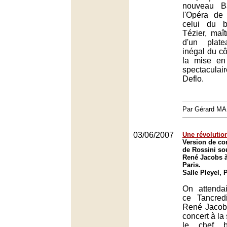
nouveau B
l'Opéra de
celui du b
Tézier, maît
d'un plat
inégal du cô
la mise en
spectacula
Deflo.
Nou
Par Gérard M
03/06/2007
Une révolutio
Version de co
de Rossini sou
René Jacobs à 
Paris.
Salle Pleyel, 
On attenda
ce Tancred
René Jacob
concert à la 
le chef 