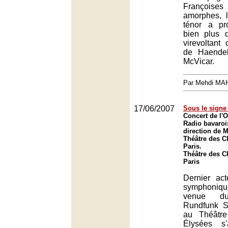
Françoise
amorphes, l
ténor a pro
bien plus 
virevoltant
de Haende
McVicar.
Par Mehdi MA
17/06/2007
Sous le signe 
Concert de l'O
Radio bavaroi
direction de 
Théâtre des 
Paris.
Théâtre des 
Paris
Dernier ac
symphonique
venue du
Rundfunk Si
au Théâtr
Élysées s