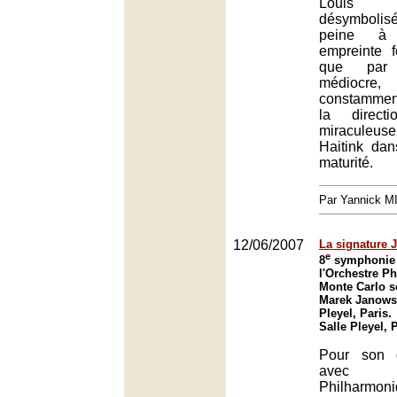
Louis 
désymboli
peine à 
empreinte f
que par
médiocre,
constamment
la direct
miraculeu
Haitink dan
maturité.
Par Yannick 
12/06/2007
La signature 
e
8
symphonie 
l'Orchestre P
Monte Carlo s
Marek Janowsk
Pleyel, Paris.
Salle Pleyel, 
Pour son d
avec l
Philharmo