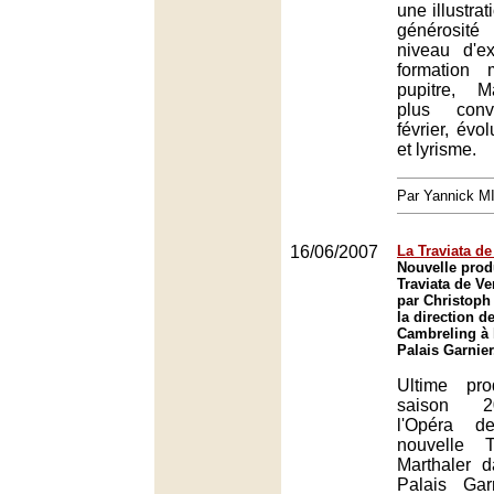
une illustrat
générosit
niveau d'e
formation 
pupitre, M
plus conv
février, évo
et lyrisme.
Par Yannick 
16/06/2007
La Traviata de
Nouvelle prod
Traviata de V
par Christoph
la direction d
Cambreling à 
Palais Garnier
Ultime pr
saison 2
l'Opéra d
nouvelle T
Marthaler 
Palais Gar