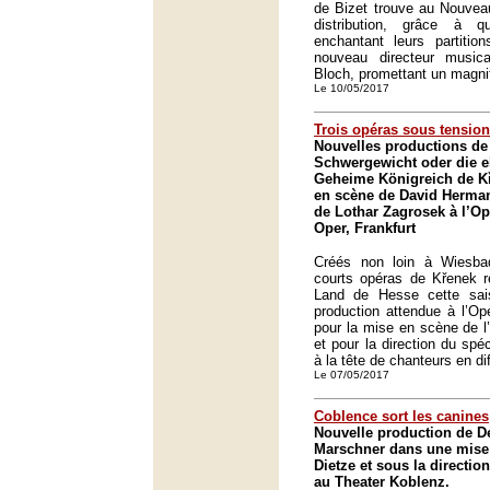
de Bizet trouve au Nouvea
distribution, grâce à q
enchantant leurs partitio
nouveau directeur music
Bloch, promettant un magni
Le 10/05/2017
Trois opéras sous tension
Nouvelles productions de 
Schwergewicht oder die e
Geheime Königreich de K
en scène de David Hermann
de Lothar Zagrosek à l’Op
Oper, Frankfurt
Créés non loin à Wiesba
courts opéras de Křenek r
Land de Hesse cette sai
production attendue à l’Op
pour la mise en scène de l
et pour la direction du spé
à la tête de chanteurs en dif
Le 07/05/2017
Coblence sort les canines
Nouvelle production de D
Marschner dans une mise
Dietze et sous la directi
au Theater Koblenz.