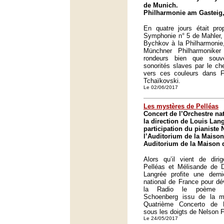
de Munich.
Philharmonie am Gasteig
En quatre jours était p
Symphonie n° 5 de Mahler,
Bychkov à la Philharmonie
Münchner Philharmonike
rondeurs bien que sou
sonorités slaves par le che
vers ces couleurs dans 
Tchaïkovski.
Le 02/06/2017
Les mystères de Pelléas
Concert de l’Orchestre na
la direction de Louis Lang
participation du pianiste 
l’Auditorium de la Maison
Auditorium de la Maison d
Alors qu’il vient de diri
Pelléas et Mélisande de
Langrée profite une derni
national de France pour dé
la Radio le poème sy
Schoenberg issu de la 
Quatrième Concerto de 
sous les doigts de Nelson F
Le 24/05/2017