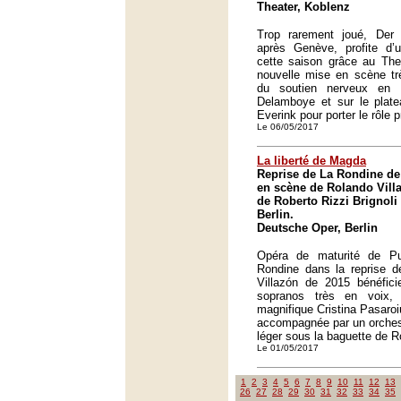
Theater, Koblenz
Trop rarement joué, Der
après Genève, profite d’
cette saison grâce au The
nouvelle mise en scène trè
du soutien nerveux en 
Delamboye et sur le plate
Everink pour porter le rôle p
Le 06/05/2017
La liberté de Magda
Reprise de La Rondine de
en scène de Rolando Villa
de Roberto Rizzi Brignoli
Berlin.
Deutsche Oper, Berlin
Opéra de maturité de Pu
Rondine dans la reprise d
Villazón de 2015 bénéfic
sopranos très en voix
magnifique Cristina Pasaroi
accompagnée par un orches
léger sous la baguette de Ro
Le 01/05/2017
1
2
3
4
5
6
7
8
9
10
11
12
13
26
27
28
29
30
31
32
33
34
35