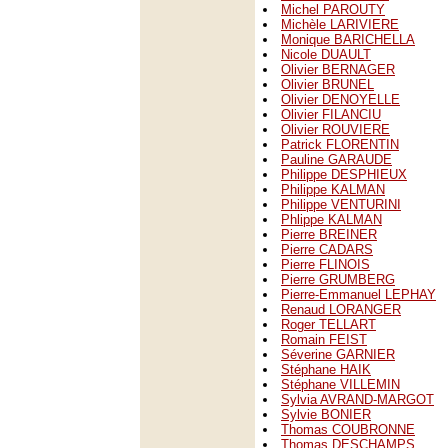
Michel PAROUTY
Michèle LARIVIERE
Monique BARICHELLA
Nicole DUAULT
Olivier BERNAGER
Olivier BRUNEL
Olivier DENOYELLE
Olivier FILANCIU
Olivier ROUVIERE
Patrick FLORENTIN
Pauline GARAUDE
Philippe DESPHIEUX
Philippe KALMAN
Philippe VENTURINI
Phlippe KALMAN
Pierre BREINER
Pierre CADARS
Pierre FLINOIS
Pierre GRUMBERG
Pierre-Emmanuel LEPHAY
Renaud LORANGER
Roger TELLART
Romain FEIST
Séverine GARNIER
Stéphane HAIK
Stéphane VILLEMIN
Sylvia AVRAND-MARGOT
Sylvie BONIER
Thomas COUBRONNE
Thomas DESCHAMPS