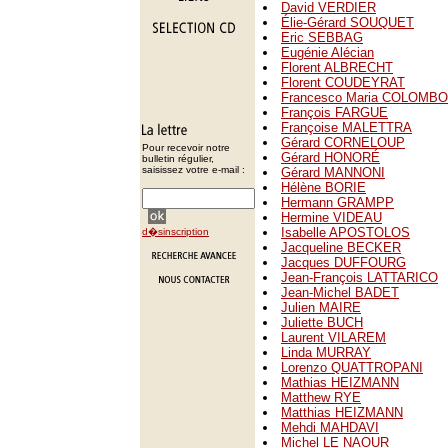
David VERDIER
Élie-Gérard SOUQUET
Eric SEBBAG
Eugénie Alécian
Florent ALBRECHT
Florent COUDEYRAT
Francesco Maria COLOMBO
François FARGUE
Françoise MALETTRA
Gérard CORNELOUP
Pour recevoir notre
Gérard HONORÉ
bulletin régulier,
saisissez votre e-mail :
Gérard MANNONI
Hélène BORIE
Hermann GRAMPP
Hermine VIDEAU
Isabelle APOSTOLOS
d�sinscription
Jacqueline BECKER
Jacques DUFFOURG
Jean-François LATTARICO
Jean-Michel BADET
Julien MAIRE
Juliette BUCH
Laurent VILAREM
Linda MURRAY
Lorenzo QUATTROPANI
Mathias HEIZMANN
Matthew RYE
Matthias HEIZMANN
Mehdi MAHDAVI
Michel LE NAOUR