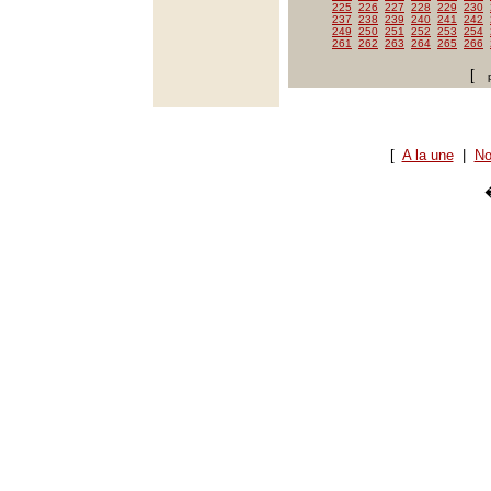
225
226
227
228
229
230
237
238
239
240
241
242
249
250
251
252
253
254
261
262
263
264
265
266
[
[
A la une
|
No