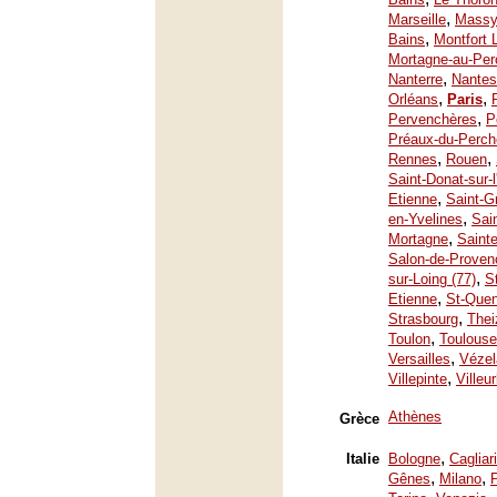
,
Marseille
Mass
,
Bains
Montfort 
Mortagne-au-Per
,
Nanterre
Nantes
,
,
Orléans
Paris
,
Pervenchères
P
Préaux-du-Perch
,
,
Rennes
Rouen
Saint-Donat-sur-
,
Etienne
Saint-G
,
en-Yvelines
Sai
,
Mortagne
Saint
Salon-de-Proven
,
sur-Loing (77)
S
,
Etienne
St-Quen
,
Strasbourg
Thei
,
Toulon
Toulouse
,
Versailles
Vézel
,
Villepinte
Villeu
Athènes
Grèce
,
Italie
Bologne
Cagliari
,
,
Gênes
Milano