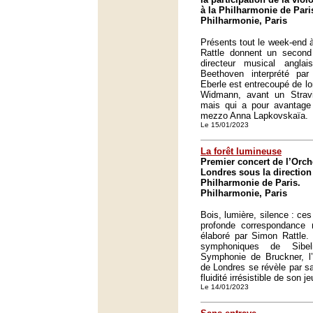
à la Philharmonie de Pari
Philharmonie, Paris
Présents tout le week-end 
Rattle donnent un secon
directeur musical angla
Beethoven interprété par 
Eberle est entrecoupé de l
Widmann, avant un Strav
mais qui a pour avantage 
mezzo Anna Lapkovskaïa.
Le 15/01/2023
La forêt lumineuse
Premier concert de l’Orc
Londres sous la direction
Philharmonie de Paris.
Philharmonie, Paris
Bois, lumière, silence : ces
profonde correspondance
élaboré par Simon Rattle
symphoniques de Sibe
Symphonie de Bruckner, l
de Londres se révèle par sa
fluidité irrésistible de son j
Le 14/01/2023