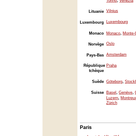
,
Torino
Venezia
Vilnius
Lituanie
Luxembourg
Luxembourg
,
Monaco
Monaco
Monte-
Oslo
Norvège
Amsterdam
Pays-Bas
République
Praha
tchèque
,
Suède
Göteborg
Stock
,
,
Suisse
Basel
Genève
,
Luzern
Montreu
Zürich
Paris