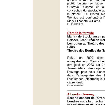
plutôt qu’une symbiose 
Gustavo Dudamel et la
conception du spectacle qu
le plateau. Le Tristan bi
Weinius est confronté à l
Mary Elizabeth Williams.
Le 17/01/2023
L’art de la formule
Mantra de Stockhausen pa
Heisser, Jean-Frédéric Ne
Lemouton au Théâtre des 
Paris.
Théâtre des Bouffes du No
Prévu en 2020 dans 
enregistrement, Mantra de
être joué en 2023 par Je
Jean-Frédéric Neuburger a
l’ouvrage pour deux pianos
dans l’atmosphère des 
l’assistance électroniqu
cadre idéal.
Le 16/01/2023
A London Journey
Second concert de l’Orc
Londres sous la direction
la participation de la vio