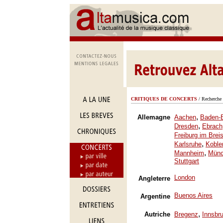
CRITIQUES DE CONCERTS
/ Recherche 
,
Allemagne
Aachen
Baden-
,
Dresden
Ebrach
Freiburg im Brei
,
Karlsruhe
Koble
,
Mannheim
Mün
Stuttgart
London
Angleterre
Buenos Aires
Argentine
,
Autriche
Bregenz
Innsbr