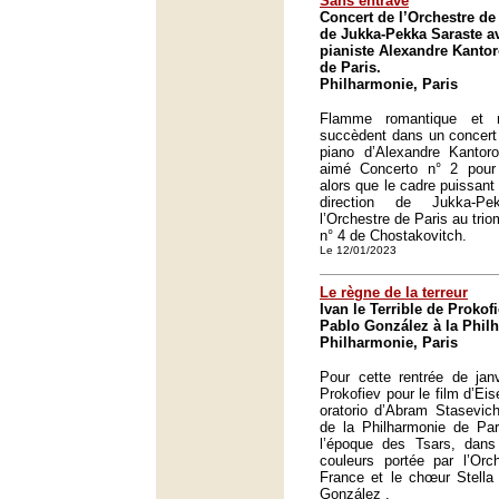
Sans entrave
Concert de l’Orchestre de 
de Jukka-Pekka Saraste a
pianiste Alexandre Kanto
de Paris.
Philharmonie, Paris
Flamme romantique et m
succèdent dans un concert
piano d’Alexandre Kantor
aimé Concerto n° 2 pour
alors que le cadre puissant 
direction de Jukka-Pe
l’Orchestre de Paris au tr
n° 4 de Chostakovitch.
Le 12/01/2023
Le règne de la terreur
Ivan le Terrible de Prokof
Pablo González à la Phil
Philharmonie, Paris
Pour cette rentrée de janv
Prokofiev pour le film d’Ei
oratorio d’Abram Stasevich
de la Philharmonie de Par
l’époque des Tsars, dans
couleurs portée par l’Orch
France et le chœur Stella 
González .