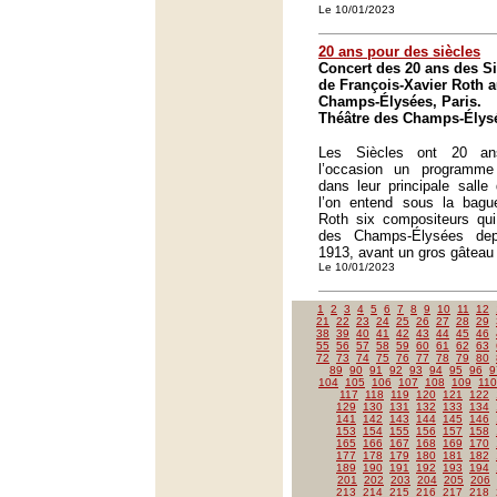
Le 10/01/2023
20 ans pour des siècles
Concert des 20 ans des Si
de François-Xavier Roth a
Champs-Élysées, Paris.
Théâtre des Champs-Élysé
Les Siècles ont 20 an
l’occasion un programme 
dans leur principale salle 
l’on entend sous la bague
Roth six compositeurs qui
des Champs-Élysées dep
1913, avant un gros gâteau d
Le 10/01/2023
1
2
3
4
5
6
7
8
9
10
11
12
21
22
23
24
25
26
27
28
29
38
39
40
41
42
43
44
45
46
55
56
57
58
59
60
61
62
63
72
73
74
75
76
77
78
79
80
89
90
91
92
93
94
95
96
9
104
105
106
107
108
109
110
117
118
119
120
121
122
129
130
131
132
133
134
141
142
143
144
145
146
153
154
155
156
157
158
165
166
167
168
169
170
177
178
179
180
181
182
189
190
191
192
193
194
201
202
203
204
205
206
213
214
215
216
217
218