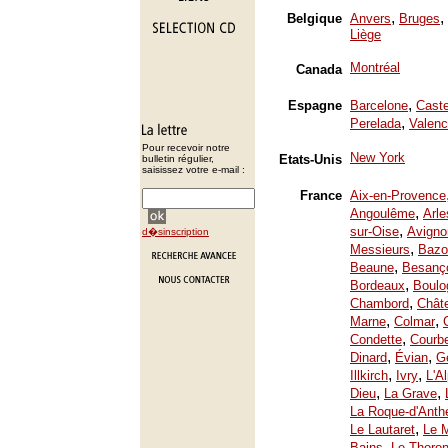
,
,
Belgique
Anvers
Bruges
Liège
Montréal
Canada
,
Espagne
Barcelone
Caste
,
Perelada
Valenc
Pour recevoir notre
New York
Etats-Unis
bulletin régulier,
saisissez votre e-mail :
France
Aix-en-Provence
,
Angoulême
Arle
,
sur-Oise
Avigno
d�sinscription
,
Messieurs
Bazo
,
Beaune
Besanç
,
Bordeaux
Boulo
,
Chambord
Chât
,
,
Marne
Colmar
,
Condette
Courb
,
,
Dinard
Évian
Ge
,
,
Illkirch
Ivry
L'A
,
,
Dieu
La Grave
La Roque-d'Anth
,
Le Lautaret
Le 
,
Bains
Le Thoron