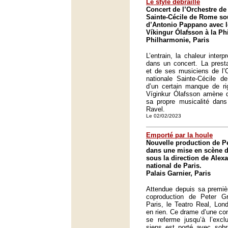
Le style débraillé
Concert de l’Orchestre de
Sainte-Cécile de Rome sou
d’Antonio Pappano avec l
Víkingur Ólafsson à la Ph
Philharmonie, Paris
L’entrain, la chaleur interp
dans un concert. La prest
et de ses musiciens de l’
nationale Sainte-Cécile de
d’un certain manque de rig
Víginkur Ólafsson amène q
sa propre musicalité dans
Ravel.
Le 02/02/2023
Emporté par la houle
Nouvelle production de Pe
dans une mise en scène 
sous la direction de Alex
national de Paris.
Palais Garnier, Paris
Attendue depuis sa premiè
coproduction de Peter G
Paris, le Teatro Real, Lon
en rien. Ce drame d’une c
se referme jusqu’à l’excl
siens est porté avec sobr