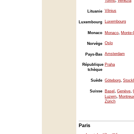
,
Torino
Venezia
Vilnius
Lituanie
Luxembourg
Luxembourg
,
Monaco
Monaco
Monte-
Oslo
Norvège
Amsterdam
Pays-Bas
République
Praha
tchèque
,
Suède
Göteborg
Stock
,
,
Suisse
Basel
Genève
,
Luzern
Montreu
Zürich
Paris