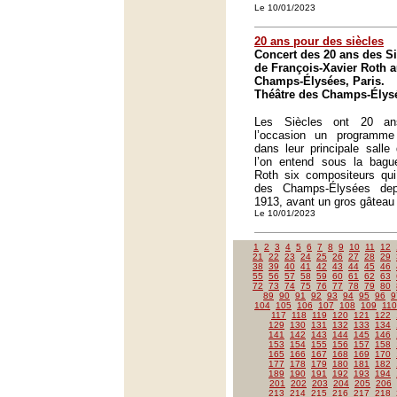
Le 10/01/2023
20 ans pour des siècles
Concert des 20 ans des Si
de François-Xavier Roth a
Champs-Élysées, Paris.
Théâtre des Champs-Élysé
Les Siècles ont 20 an
l’occasion un programme 
dans leur principale salle 
l’on entend sous la bague
Roth six compositeurs qui
des Champs-Élysées dep
1913, avant un gros gâteau d
Le 10/01/2023
1
2
3
4
5
6
7
8
9
10
11
12
21
22
23
24
25
26
27
28
29
38
39
40
41
42
43
44
45
46
55
56
57
58
59
60
61
62
63
72
73
74
75
76
77
78
79
80
89
90
91
92
93
94
95
96
9
104
105
106
107
108
109
110
117
118
119
120
121
122
129
130
131
132
133
134
141
142
143
144
145
146
153
154
155
156
157
158
165
166
167
168
169
170
177
178
179
180
181
182
189
190
191
192
193
194
201
202
203
204
205
206
213
214
215
216
217
218