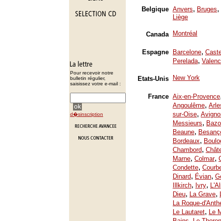
,
,
Belgique
Anvers
Bruges
Liège
Montréal
Canada
,
Espagne
Barcelone
Caste
,
Perelada
Valenc
Pour recevoir notre
New York
Etats-Unis
bulletin régulier,
saisissez votre e-mail :
France
Aix-en-Provence
,
Angoulême
Arle
,
sur-Oise
Avigno
d�sinscription
,
Messieurs
Bazo
,
Beaune
Besanç
,
Bordeaux
Boulo
,
Chambord
Chât
,
,
Marne
Colmar
,
Condette
Courb
,
,
Dinard
Évian
Ge
,
,
Illkirch
Ivry
L'A
,
,
Dieu
La Grave
La Roque-d'Anth
,
Le Lautaret
Le 
,
Bains
Le Thoron