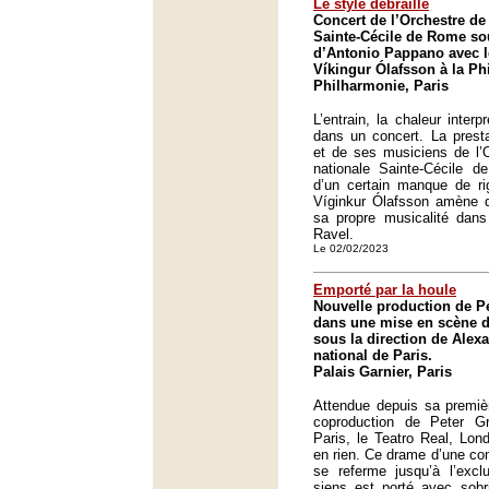
Le style débraillé
Concert de l’Orchestre de
Sainte-Cécile de Rome sou
d’Antonio Pappano avec l
Víkingur Ólafsson à la Ph
Philharmonie, Paris
L’entrain, la chaleur interp
dans un concert. La prest
et de ses musiciens de l’
nationale Sainte-Cécile de
d’un certain manque de rig
Víginkur Ólafsson amène q
sa propre musicalité dans
Ravel.
Le 02/02/2023
Emporté par la houle
Nouvelle production de Pe
dans une mise en scène 
sous la direction de Alex
national de Paris.
Palais Garnier, Paris
Attendue depuis sa premiè
coproduction de Peter G
Paris, le Teatro Real, Lon
en rien. Ce drame d’une c
se referme jusqu’à l’excl
siens est porté avec sobr