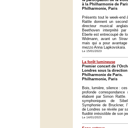
à la Philharmonie de Pari
Philharmonie, Paris
Présents tout le week-end 
Rattle donnent un secon
directeur musical angla
Beethoven interprété par 
Eberle est entrecoupé de l
Widmann, avant un Strav
mais qui a pour avantage 
mezzo Anna Lapkovskaïa.
Le 15/01/2023
La forêt lumineuse
Premier concert de l’Orc
Londres sous la direction
Philharmonie de Paris.
Philharmonie, Paris
Bois, lumière, silence : ces
profonde correspondance
élaboré par Simon Rattle
symphoniques de Sibe
Symphonie de Bruckner, l
de Londres se révèle par sa
fluidité irrésistible de son j
Le 14/01/2023