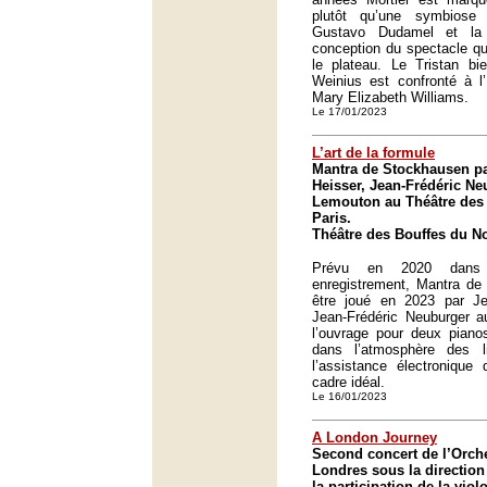
plutôt qu’une symbiose 
Gustavo Dudamel et la
conception du spectacle qu
le plateau. Le Tristan bi
Weinius est confronté à l
Mary Elizabeth Williams.
Le 17/01/2023
L’art de la formule
Mantra de Stockhausen pa
Heisser, Jean-Frédéric Ne
Lemouton au Théâtre des 
Paris.
Théâtre des Bouffes du No
Prévu en 2020 dans 
enregistrement, Mantra de
être joué en 2023 par Je
Jean-Frédéric Neuburger a
l’ouvrage pour deux pianos
dans l’atmosphère des 
l’assistance électroniqu
cadre idéal.
Le 16/01/2023
A London Journey
Second concert de l’Orc
Londres sous la direction
la participation de la vio