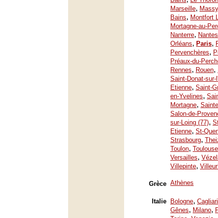
,
Marseille
Mass
,
Bains
Montfort 
Mortagne-au-Per
,
Nanterre
Nantes
,
,
Orléans
Paris
,
Pervenchères
P
Préaux-du-Perch
,
,
Rennes
Rouen
Saint-Donat-sur-
,
Etienne
Saint-G
,
en-Yvelines
Sai
,
Mortagne
Saint
Salon-de-Proven
,
sur-Loing (77)
S
,
Etienne
St-Quen
,
Strasbourg
Thei
,
Toulon
Toulouse
,
Versailles
Vézel
,
Villepinte
Villeu
Athènes
Grèce
,
Italie
Bologne
Cagliari
,
,
Gênes
Milano