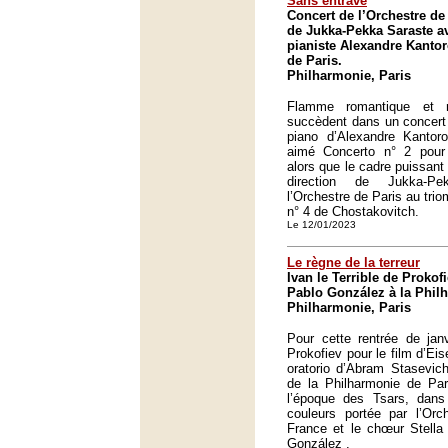
Sans entrave
Concert de l’Orchestre de 
de Jukka-Pekka Saraste a
pianiste Alexandre Kanto
de Paris.
Philharmonie, Paris
Flamme romantique et m
succèdent dans un concert
piano d’Alexandre Kantor
aimé Concerto n° 2 pour
alors que le cadre puissant 
direction de Jukka-Pe
l’Orchestre de Paris au tr
n° 4 de Chostakovitch.
Le 12/01/2023
Le règne de la terreur
Ivan le Terrible de Prokof
Pablo González à la Phil
Philharmonie, Paris
Pour cette rentrée de janv
Prokofiev pour le film d’Ei
oratorio d’Abram Stasevich
de la Philharmonie de Par
l’époque des Tsars, dans
couleurs portée par l’Orch
France et le chœur Stella 
González .