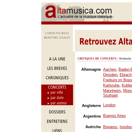
CRITIQUES DE CONCERTS
/ Recherche 
,
Allemagne
Aachen
Baden-
,
Dresden
Ebrach
Freiburg im Brei
,
Karlsruhe
Koble
,
Mannheim
Mün
Stuttgart
London
Angleterre
Buenos Aires
Argentine
,
Autriche
Bregenz
Innsbr