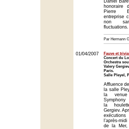
Daniel Bare
honoraire 
Pierre 
entreprise 
non san
fluctuations.
Par Hermann
01/04/2007
Fauve et trivia
Concert du 
Orchestra sous
Valery Gergiev
Paris.
Salle Pleyel, 
Affluence de
la salle Ple
la venu
Symphony 
la houlet
Gergiev. Ap
exécution
l'après-mid
de la Mer,