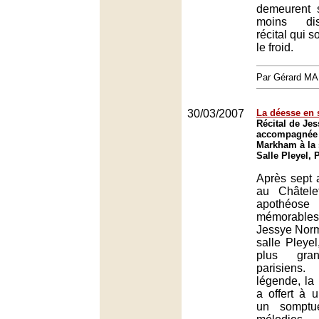
demeurent 
moins dis
récital qui s
le froid.
Par Gérard M
30/03/2007
La déesse en 
Récital de Je
accompagnée 
Markham à la s
Salle Pleyel, 
Après sept
au Châtele
apothé
mémorables 
Jessye Norm
salle Pleye
plus gran
parisiens
légende, la
a offert à u
un somptu