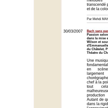
mélodies
transcendé p
et de la colo
Par Mehdi MA
30/03/2007
Bach sans pa
Passion selon
dans la mise 
Wilson et sous
d'Emmanuelle
du Châtelet, P
Théatre du Châ
Une musique
fondamenta
en scèn
largement
chorégraph
chef à la po
tout cel
malheureu
production
Autant de q
dans la rigid