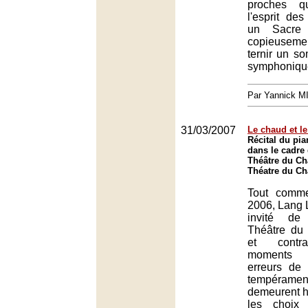
proches q
l'esprit des
un Sacre 
copieuseme
ternir un s
symphoniqu
Par Yannick 
31/03/2007
Le chaud et le
Récital du pi
dans le cadre 
Théâtre du Châ
Théatre du Châ
Tout comm
2006, Lang 
invité de
Théâtre du 
et contra
moments 
erreurs de 
tempérament
demeurent 
les choix d