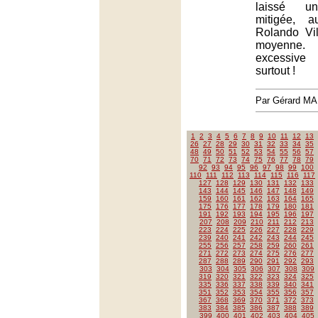
laissé un
mitigée, 
Rolando Vi
moyenne
excessive
surtout !
Par Gérard M
1
2
3
4
5
6
7
8
9
10
11
12
13
26
27
28
29
30
31
32
33
34
35
48
49
50
51
52
53
54
55
56
57
70
71
72
73
74
75
76
77
78
79
92
93
94
95
96
97
98
99
100
110
111
112
113
114
115
116
117
127
128
129
130
131
132
133
143
144
145
146
147
148
149
159
160
161
162
163
164
165
175
176
177
178
179
180
181
191
192
193
194
195
196
197
207
208
209
210
211
212
213
223
224
225
226
227
228
229
239
240
241
242
243
244
245
255
256
257
258
259
260
261
271
272
273
274
275
276
277
287
288
289
290
291
292
293
303
304
305
306
307
308
309
319
320
321
322
323
324
325
335
336
337
338
339
340
341
351
352
353
354
355
356
357
367
368
369
370
371
372
373
383
384
385
386
387
388
389
399
400
401
402
403
404
405