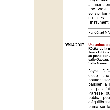
programme t
affirmant e
une vraie 
soliste, loi
ou des cl
l'instrument.
Par Gérard M
05/04/2007
Une artiste tot
Récital de la
Joyce DiDona
au piano par J
salle Gaveau, 
Salle Gaveau,
Joyce DiD
d'être un
pourtant son
parisien à 
n'a pas fai
Paresse o
public po
d'équilibris
prime sur l