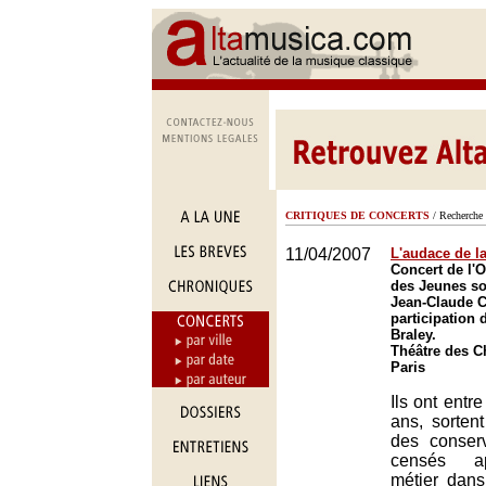
CRITIQUES DE CONCERTS
/ Recherche 
11/04/2007
L'audace de l
Concert de l'O
des Jeunes so
Jean-Claude C
participation 
Braley.
Théâtre des 
Paris
Ils ont entr
ans, sorten
des conserv
censés ap
métier dans