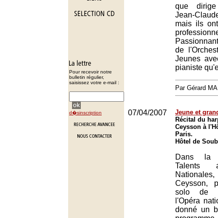
que dirig
Jean-Clau
mais ils on
professionn
Passionnant
de l'Orches
Jeunes ave
pianiste qu'
Pour recevoir notre
bulletin régulier,
saisissez votre e-mail :
Par Gérard M
07/04/2007
Jeune et grand
d�sinscription
Récital du ha
Ceysson à l'H
Paris.
Hôtel de Soub
Dans la 
Talents 
National
Ceysson, p
solo de l
l'Opéra nati
donné un bri