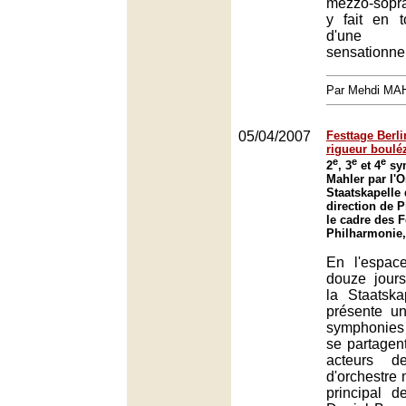
mezzo-sopr
y fait en 
d'une 
sensationnel
Par Mehdi MA
05/04/2007
Festtage Berli
rigueur boulé
e
e
e
2
, 3
et 4
sy
Mahler par l'O
Staatskapelle 
direction de P
le cadre des F
Philharmonie,
En l'espac
douze jours
la Staatska
présente un
symphonies
se partagen
acteurs d
d'orchestre 
principal d