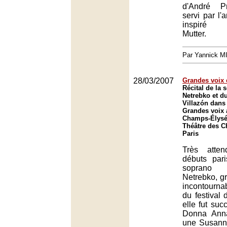
d'André Pr
servi par l'a
inspiré d
Mutter.
Par Yannick 
28/03/2007
Grandes voix e
Récital de la
Netrebko et d
Villazón dans
Grandes voix 
Champs-Élysée
Théâtre des 
Paris
Très atte
débuts pari
soprano
Netrebko, gr
incontourna
du festival
elle fut su
Donna Anna
une Susanna