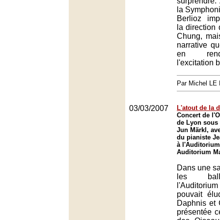
surprendre. 
la Symphoni
Berlioz im
la directio
Chung, mais
narrative qu
en rend
l'excitation 
Par Michel L
03/03/2007
L'atout de la d
Concert de l'O
de Lyon sous 
Jun Märkl, ave
du pianiste J
à l'Auditoriu
Auditorium Ma
Dans une sa
les ball
l'Auditor
pouvait élu
Daphnis et 
présentée c