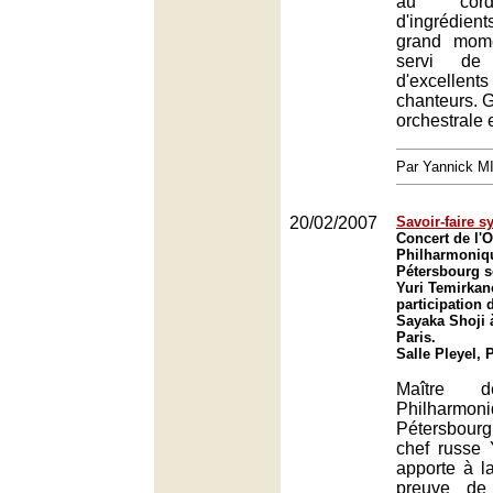
au cord
d'ingrédient
grand mome
servi de 
d'excell
chanteurs. 
orchestrale 
Par Yannick 
20/02/2007
Savoir-faire 
Concert de l'O
Philharmoniqu
Pétersbourg s
Yuri Temirkan
participation 
Sayaka Shoji à
Paris.
Salle Pleyel, 
Maître de
Philharmon
Pétersbourg
chef russe 
apporte à la
preuve de