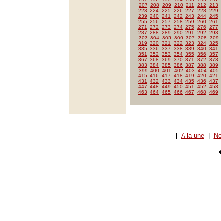
207
208
209
210
211
212
213
223
224
225
226
227
228
229
239
240
241
242
243
244
245
255
256
257
258
259
260
261
271
272
273
274
275
276
277
287
288
289
290
291
292
293
303
304
305
306
307
308
309
319
320
321
322
323
324
325
335
336
337
338
339
340
341
351
352
353
354
355
356
357
367
368
369
370
371
372
373
383
384
385
386
387
388
389
399
400
401
402
403
404
405
415
416
417
418
419
420
421
431
432
433
434
435
436
437
447
448
449
450
451
452
453
463
464
465
466
467
468
469
[
A la une
|
No