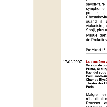
savoir-fai
symphoni
proche de
Chostakovi
quand il 
violoniste 
Shoji, plus 
lyrique, dan
de Prokofiev
Par Michel L
17/02/2007
La deuxième v
Version de co
Primo, rè d'In
Haendel sous 
Paul Goodwin
Champs-Élysée
Théâtre des 
Paris
Malgré les
réhabilitati
Rousset e