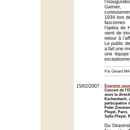
l'inaugura
Garnie
curieusement
1934 lors d
fascisme
l'opéra de 
vient de tr
retour à l'af
Le public de
a fait une i
une équipe
exceptionnel
Par Gérard M
15/02/2007
Énergies sous
Concert de l'O
sous la direct
Eschenbach, a
participation 
Peter Zimmerm
Pleyel, Paris.
Salle Pleyel, 
Du Stravinsk