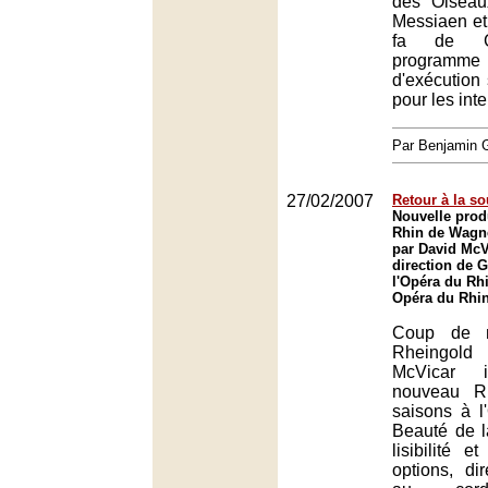
des Oiseau
Messiaen et
fa de G
programme o
d'exécution 
pour les inte
Par Benjamin
27/02/2007
Retour à la s
Nouvelle prod
Rhin de Wagn
par David McV
direction de 
l'Opéra du Rh
Opéra du Rhin
Coup de m
Rheingo
McVicar i
nouveau R
saisons à l
Beauté de l
lisibilité e
options, dir