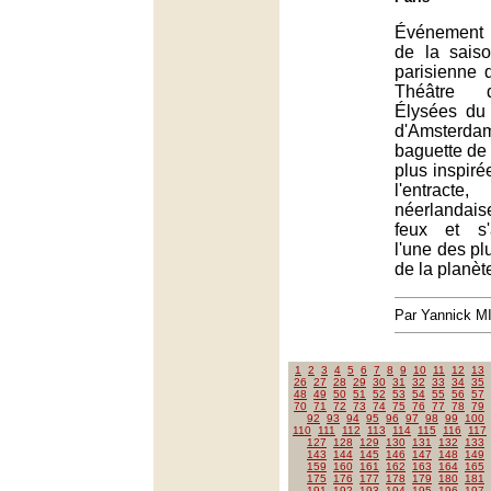
Événement 
de la sais
parisienne 
Théâtre 
Élysées du
d'Amster
baguette de
plus inspiré
l'entracte
néerlandaise
feux et s
l'une des pl
de la planèt
Par Yannick 
1
2
3
4
5
6
7
8
9
10
11
12
13
26
27
28
29
30
31
32
33
34
35
48
49
50
51
52
53
54
55
56
57
70
71
72
73
74
75
76
77
78
79
92
93
94
95
96
97
98
99
100
110
111
112
113
114
115
116
117
127
128
129
130
131
132
133
143
144
145
146
147
148
149
159
160
161
162
163
164
165
175
176
177
178
179
180
181
191
192
193
194
195
196
197