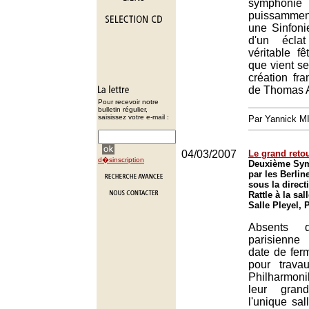
symphoni
puissammen
une Sinfoni
d'un écla
véritable f
que vient se
création fr
de Thomas 
Pour recevoir notre
bulletin régulier,
saisissez votre e-mail :
Par Yannick 
04/03/2007
Le grand retou
d�sinscription
Deuxième Sym
par les Berli
sous la direc
Rattle à la sal
Salle Pleyel, 
Absents 
parisienn
date de fer
pour travau
Philharmonik
leur gran
l'unique sal