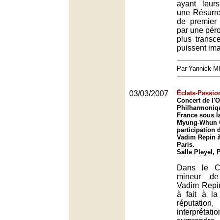
ayant leur
une Résurre
de premier 
par une péro
plus transc
puissent ima
Par Yannick 
03/03/2007
Éclats-Passio
Concert de l'O
Philharmoniq
France sous la
Myung-Whun C
participation 
Vadim Repin à 
Paris.
Salle Pleyel, 
Dans le C
mineur de
Vadim Repin
à fait à l
réputatio
interpré