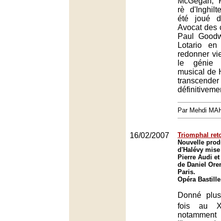
McGegan, R
rè d'Inghilt
été joué d
Avocat des c
Paul Goodw
Lotario en
redonner vi
le génie 
musical de 
transcend
définitiveme
Par Mehdi MA
16/02/2007
Triomphal reto
Nouvelle prod
d'Halévy mise
Pierre Audi et
de Daniel Ore
Paris.
Opéra Bastille
Donné plus
fois au X
notamm