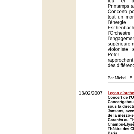
feu et 
Printemps 
Concerto pou
tout un mon
l'énergie
Eschenbach
l'Orchestr
l'engagemen
supérieure
violoniste
Peter 
rapprochen
des différen
Par Michel L
13/02/2007
Leçon d'orche
Concert de l'O
Concertgebou
sous la direct
Jansons, avec 
de la mezzo-s
Garanča au Th
Champs-Élysée
Théâtre des 
Paris