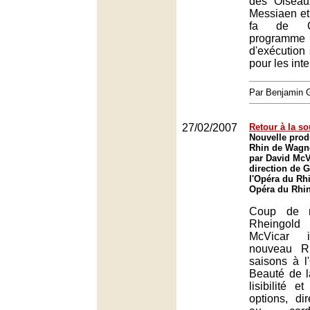
des Oiseau
Messiaen et
fa de G
programme o
d'exécution 
pour les inte
Par Benjamin
27/02/2007
Retour à la s
Nouvelle prod
Rhin de Wagn
par David McV
direction de 
l'Opéra du Rh
Opéra du Rhin
Coup de m
Rheingo
McVicar i
nouveau R
saisons à l
Beauté de l
lisibilité e
options, dir