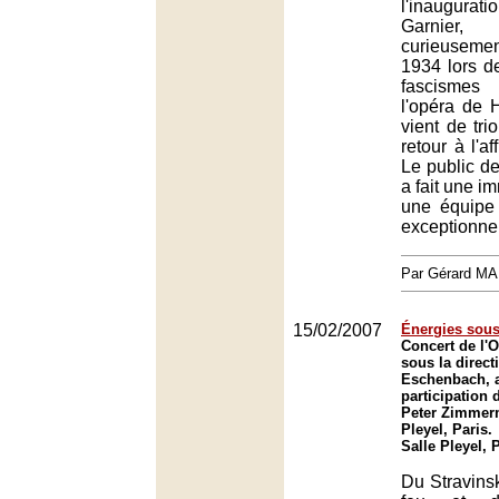
l'inaugura
Garnie
curieusement
1934 lors d
fascisme
l'opéra de 
vient de tr
retour à l'af
Le public de
a fait une i
une équipe
exceptionnel
Par Gérard M
15/02/2007
Énergies sous
Concert de l'O
sous la direct
Eschenbach, a
participation 
Peter Zimmerm
Pleyel, Paris.
Salle Pleyel, 
Du Stravinsk