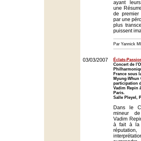
ayant leur
une Résurre
de premier 
par une péro
plus transc
puissent ima
Par Yannick 
03/03/2007
Éclats-Passio
Concert de l'O
Philharmoniq
France sous la
Myung-Whun C
participation 
Vadim Repin à 
Paris.
Salle Pleyel, 
Dans le C
mineur de
Vadim Repin
à fait à l
réputatio
interpré