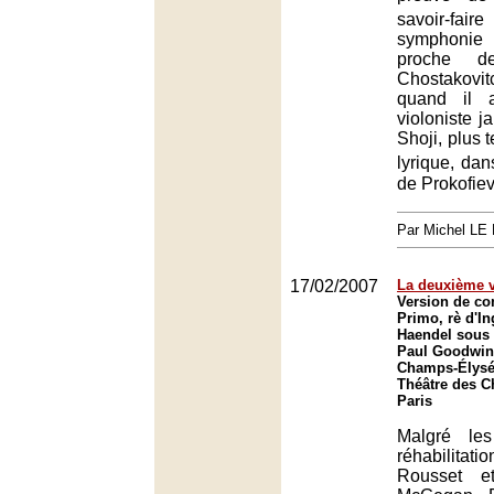
savoir-fai
symphoni
proche de
Chostakovi
quand il 
violoniste 
Shoji, plus 
lyrique, dan
de Prokofiev
Par Michel L
17/02/2007
La deuxième v
Version de co
Primo, rè d'In
Haendel sous 
Paul Goodwin
Champs-Élysée
Théâtre des 
Paris
Malgré les
réhabilitati
Rousset e