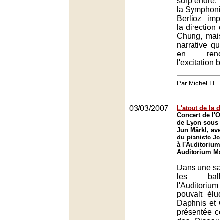
surprendre. 
la Symphoni
Berlioz im
la directio
Chung, mais
narrative qu
en rend
l'excitation 
Par Michel L
03/03/2007
L'atout de la d
Concert de l'O
de Lyon sous 
Jun Märkl, ave
du pianiste J
à l'Auditoriu
Auditorium Ma
Dans une sa
les ball
l'Auditor
pouvait élu
Daphnis et 
présentée c