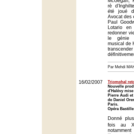
McGegan, R
rè d'Inghilt
été joué d
Avocat des c
Paul Goodw
Lotario en
redonner vi
le génie 
musical de 
transcend
définitiveme
Par Mehdi MA
16/02/2007
Triomphal reto
Nouvelle prod
d'Halévy mise
Pierre Audi et
de Daniel Ore
Paris.
Opéra Bastille
Donné plus
fois au X
notamm