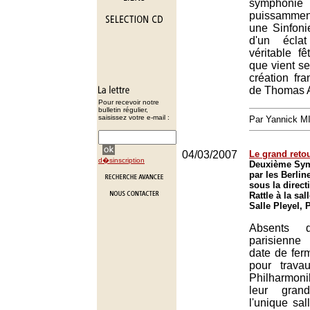
symphoni
puissammen
une Sinfoni
d'un écla
véritable f
que vient se
création fr
de Thomas 
Pour recevoir notre
bulletin régulier,
saisissez votre e-mail :
Par Yannick 
04/03/2007
Le grand retou
d�sinscription
Deuxième Sym
par les Berli
sous la direc
Rattle à la sal
Salle Pleyel, 
Absents 
parisienn
date de fer
pour travau
Philharmonik
leur gran
l'unique sal