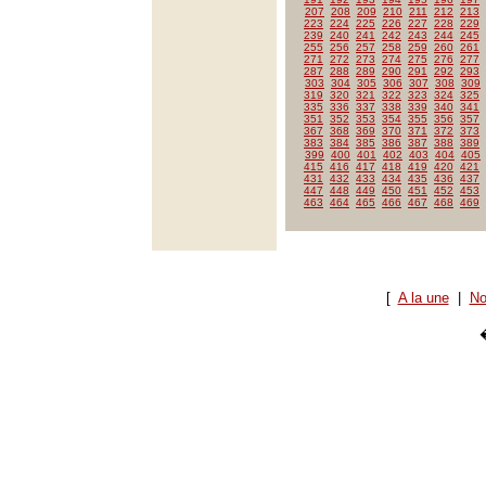
207
208
209
210
211
212
213
223
224
225
226
227
228
229
239
240
241
242
243
244
245
255
256
257
258
259
260
261
271
272
273
274
275
276
277
287
288
289
290
291
292
293
303
304
305
306
307
308
309
319
320
321
322
323
324
325
335
336
337
338
339
340
341
351
352
353
354
355
356
357
367
368
369
370
371
372
373
383
384
385
386
387
388
389
399
400
401
402
403
404
405
415
416
417
418
419
420
421
431
432
433
434
435
436
437
447
448
449
450
451
452
453
463
464
465
466
467
468
469
[
A la une
|
No