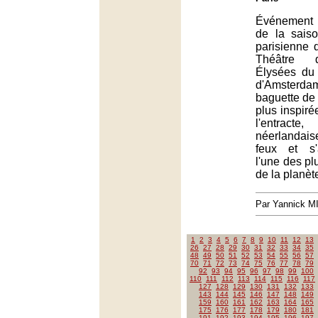
Événement 
de la sais
parisienne 
Théâtre 
Élysées du
d'Amster
baguette de
plus inspiré
l'entracte
néerlandaise
feux et s
l'une des pl
de la planèt
Par Yannick 
1
2
3
4
5
6
7
8
9
10
11
12
13
26
27
28
29
30
31
32
33
34
35
48
49
50
51
52
53
54
55
56
57
70
71
72
73
74
75
76
77
78
79
92
93
94
95
96
97
98
99
100
110
111
112
113
114
115
116
117
127
128
129
130
131
132
133
143
144
145
146
147
148
149
159
160
161
162
163
164
165
175
176
177
178
179
180
181
191
192
193
194
195
196
197