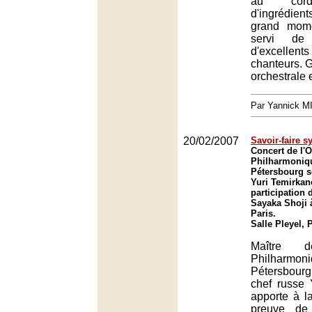
au cord
d'ingrédient
grand mome
servi de 
d'excell
chanteurs. 
orchestrale 
Par Yannick 
20/02/2007
Savoir-faire 
Concert de l'O
Philharmoniqu
Pétersbourg s
Yuri Temirkan
participation 
Sayaka Shoji à
Paris.
Salle Pleyel, 
Maître de
Philharmon
Pétersbourg
chef russe 
apporte à la
preuve de