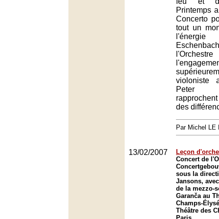
feu et 
Printemps 
Concerto pou
tout un mon
l'énergie
Eschenbach
l'Orchestr
l'engagemen
supérieure
violoniste
Peter 
rapprochen
des différen
Par Michel L
13/02/2007
Leçon d'orche
Concert de l'O
Concertgebou
sous la direct
Jansons, avec 
de la mezzo-s
Garanča au Th
Champs-Élysée
Théâtre des 
Paris