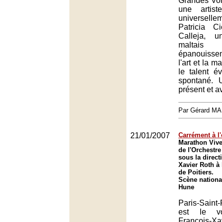
Grandes Voi
une artis
universelle
Patricia C
Calleja, 
maltais
épanouissem
l'art et la m
le talent é
spontané. U
présent et av
Par Gérard M
21/01/2007
Carrément à l'
Marathon Viv
de l'Orchestr
sous la direct
Xavier Roth à 
de Poitiers.
Scène national
Hune
Paris-Saint-
est le vo
François-X