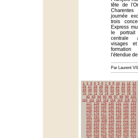
tête de l'O
Charente
journée exc
trois conce
Express mus
le portrai
centrale 
visages e
formatio
l'étendue de
Par Laurent 
1
2
3
4
5
6
7
8
9
10
11
12
13
26
27
28
29
30
31
32
33
34
35
48
49
50
51
52
53
54
55
56
57
70
71
72
73
74
75
76
77
78
79
92
93
94
95
96
97
98
99
100
110
111
112
113
114
115
116
117
127
128
129
130
131
132
133
143
144
145
146
147
148
149
159
160
161
162
163
164
165
175
176
177
178
179
180
181
191
192
193
194
195
196
197
207
208
209
210
211
212
213
223
224
225
226
227
228
229
239
240
241
242
243
244
245
255
256
257
258
259
260
261
271
272
273
274
275
276
277
287
288
289
290
291
292
293