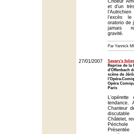
Choeur Arn
et d'un trè
l'Autrichie
l'excès le
oratorio de 
jamais re
gravité.
Par Yannick 
27/01/2007
Savary's folie
Reprise de la 
d'Offenbach d
scène de Jérô
l'Opéra-Comiq
Opéra Comique
Paris
L'opérette
tendance. 
Chanteur d
discutabl
Châtelet, rev
Périchol
Présentée