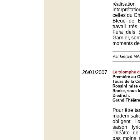
réalisatio
interprétat
celles du C
Bleue de Ba
travail trè
Fura dels 
Garnier, son
moments de t
Par Gérard M
26/01/2007
Le triomphe de
Première au G
Tours de la C
Rossini mise 
Rooke, sous la
Diedrich.
Grand Théâtre
Pour être ta
modernisat
obligent, l
saison ly
Théâtre de
pas moins r