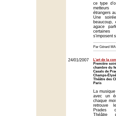
ce type d'
metteur
étrangers a
Une soirée
beaucoup, 
agace parf
certain
s'imposent s
Par Gérard M
24/01/2007
L'art de la co
Première soir
chambre du fe
Casals de Pra
Champs-Élysée
Théâtre des 
Paris
La musique f
avec un ég
chaque mois
retrouve 
Prades d
Théâtre 