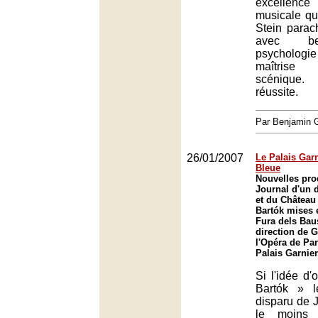
excellenc
musicale qu
Stein parac
avec b
psychologi
maîtrise
scénique
réussite.
Par Benjamin
26/01/2007
Le Palais Gar
Bleue
Nouvelles pro
Journal d'un 
et du Château
Bartók mises 
Fura dels Baus
direction de 
l'Opéra de Par
Palais Garnier
Si l'idée d'
Bartók » l
disparu de 
le moins 