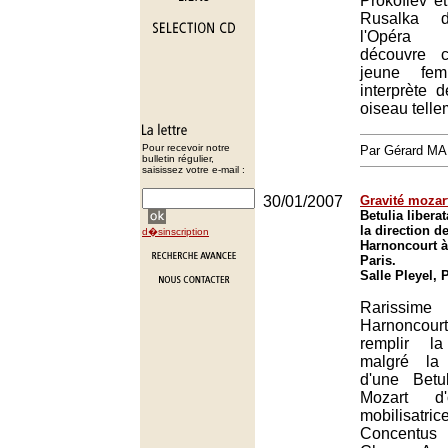
Prokofiev et
Rusalka 
l'Opéra 
découvre c
jeune fe
interprète 
oiseau telle
Pour recevoir notre
Par Gérard M
bulletin régulier,
saisissez votre e-mail :
30/01/2007
Gravité mozar
Betulia libera
la direction d
d�sinscription
Harnoncourt à 
Paris.
Salle Pleyel, 
Rarissi
Harnoncourt
remplir l
malgré la
d'une Betu
Mozart d'
mobilisatri
Concentus