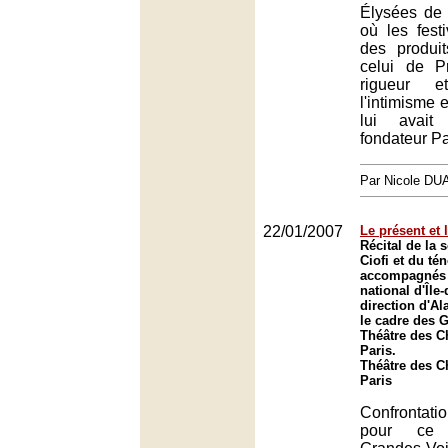
Élysées de 
où les fest
des produi
celui de P
rigueur e
l'intimisme 
lui avait
fondateur P
Par Nicole DU
22/01/2007
Le présent et l
Récital de la 
Ciofi et du té
accompagnés p
national d'Île
direction d'Al
le cadre des 
Théâtre des 
Paris.
Théâtre des 
Paris
Confrontati
pour ce 