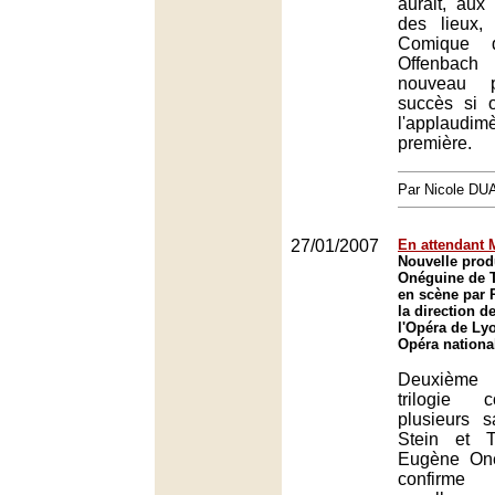
aurait, aux
des lieux,
Comique d
Offenba
nouveau p
succès si 
l'applaud
première.
Par Nicole DU
27/01/2007
En attendant
Nouvelle prod
Onéguine de 
en scène par P
la direction de
l'Opéra de Ly
Opéra nationa
Deuxième
trilogie 
plusieurs 
Stein et T
Eugène Oné
confirme l