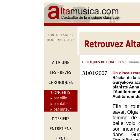
CRITIQUES DE CONCERTS
/ Recherche 
31/01/2007
Un oiseau rar
Récital de la
Guryakova ac
pianiste Ann
l'Auditorium d
Auditorium du
Elle a tou
savait Olga
femme de t
belle voix 
son incarna
dans Gue