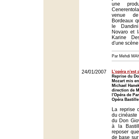
une prod
Cenerento
venue de
Bordeaux qu
le Dandin
Novaro et l
Karine De
d'une scène 
Par Mehdi MA
24/01/2007
L'opéra n'est
Reprise du Do
Mozart mis en
Michael Hanek
direction de M
l'Opéra de Par
Opéra Bastille
La reprise 
du cinéaste
du Don Gio
à la Basti
reposer que
de base sur 