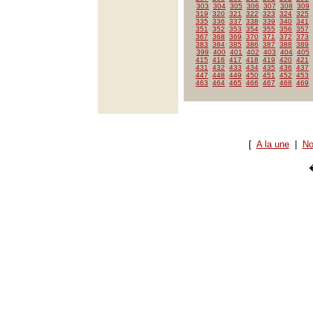
303
304
305
306
307
308
309
319
320
321
322
323
324
325
335
336
337
338
339
340
341
351
352
353
354
355
356
357
367
368
369
370
371
372
373
383
384
385
386
387
388
389
399
400
401
402
403
404
405
415
416
417
418
419
420
421
431
432
433
434
435
436
437
447
448
449
450
451
452
453
463
464
465
466
467
468
469
[
A la une
|
No