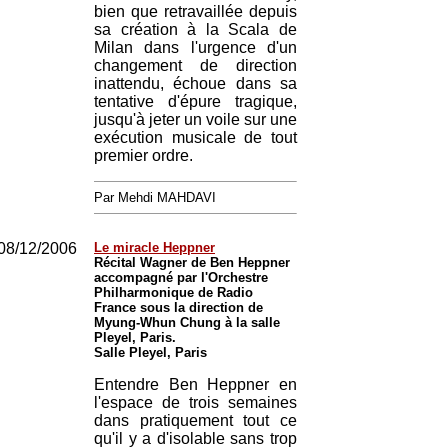
bien que retravaillée depuis
sa création à la Scala de
Milan dans l'urgence d'un
changement de direction
inattendu, échoue dans sa
tentative d'épure tragique,
jusqu'à jeter un voile sur une
exécution musicale de tout
premier ordre.
Par Mehdi MAHDAVI
08/12/2006
Le miracle Heppner
Récital Wagner de Ben Heppner
accompagné par l'Orchestre
Philharmonique de Radio
France sous la direction de
Myung-Whun Chung à la salle
Pleyel, Paris.
Salle Pleyel, Paris
Entendre Ben Heppner en
l'espace de trois semaines
dans pratiquement tout ce
qu'il y a d'isolable sans trop