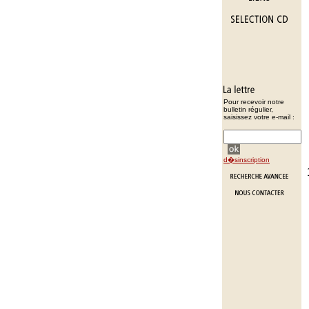
Pour recevoir notre
bulletin régulier,
saisissez votre e-mail :
d�sinscription