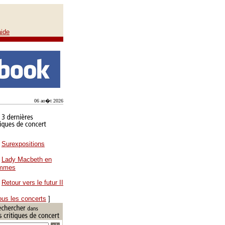
aide
06 ao�t 2026
Surexpositions
Lady Macbeth en
ammes
Retour vers le futur II
ous les concerts
]