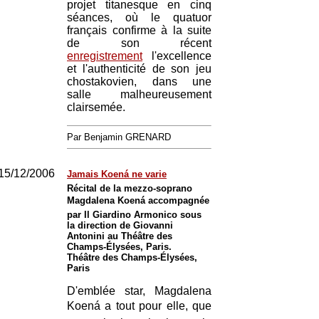
projet titanesque en cinq
séances, où le quatuor
français confirme à la suite
de son récent
enregistrement
l'excellence
et l'authenticité de son jeu
chostakovien, dans une
salle malheureusement
clairsemée.
Par Benjamin GRENARD
15/12/2006
Jamais Koená ne varie
Récital de la mezzo-soprano
Magdalena Koená accompagnée
par Il Giardino Armonico sous
la direction de Giovanni
Antonini au Théâtre des
Champs-Élysées, Paris.
Théâtre des Champs-Élysées,
Paris
D'emblée star, Magdalena
Koená a tout pour elle, que