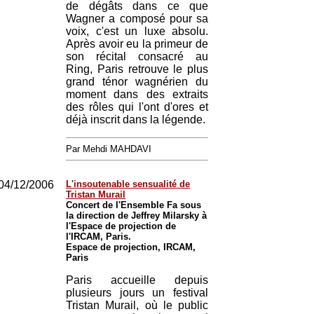
de dégâts dans ce que
Wagner a composé pour sa
voix, c'est un luxe absolu.
Après avoir eu la primeur de
son récital consacré au
Ring, Paris retrouve le plus
grand ténor wagnérien du
moment dans des extraits
des rôles qui l'ont d'ores et
déjà inscrit dans la légende.
Par Mehdi MAHDAVI
04/12/2006
L'insoutenable sensualité de
Tristan Murail
Concert de l'Ensemble Fa sous
la direction de Jeffrey Milarsky à
l'Espace de projection de
l'IRCAM, Paris.
Espace de projection, IRCAM,
Paris
Paris accueille depuis
plusieurs jours un festival
Tristan Murail, où le public