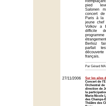
Remplaçan
pied lev
Salonen m
concert de
Paris à la 
jeune chef 
Volkov a 
difficile
progra
étrangeme
Berlioz fa
parfait t
découverte
français.
Par Gérard M
27/11/2006
Sur les ailes 
Concert de l'
Orchestral de 
direction de 
la participati
Marie-Nicole 
des Champs-Él
Théâtre des 