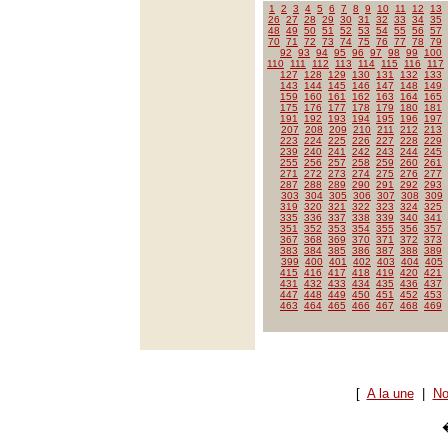
1
2
3
4
5
6
7
8
9
10
11
12
13
26
27
28
29
30
31
32
33
34
35
48
49
50
51
52
53
54
55
56
57
70
71
72
73
74
75
76
77
78
79
92
93
94
95
96
97
98
99
100
110
111
112
113
114
115
116
117
127
128
129
130
131
132
133
143
144
145
146
147
148
149
159
160
161
162
163
164
165
175
176
177
178
179
180
181
191
192
193
194
195
196
197
207
208
209
210
211
212
213
223
224
225
226
227
228
229
239
240
241
242
243
244
245
255
256
257
258
259
260
261
271
272
273
274
275
276
277
287
288
289
290
291
292
293
303
304
305
306
307
308
309
319
320
321
322
323
324
325
335
336
337
338
339
340
341
351
352
353
354
355
356
357
367
368
369
370
371
372
373
383
384
385
386
387
388
389
399
400
401
402
403
404
405
415
416
417
418
419
420
421
431
432
433
434
435
436
437
447
448
449
450
451
452
453
463
464
465
466
467
468
469
[
A la une
|
No