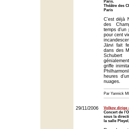
Paris.
Théâtre des 
Paris
C'est déjà 
des Champ
temps d'un
pour cent vi
incandesc
Järvi fait 
dans des M
Schubert 
génialemen
griffe inimi
Philharm
heures d'u
nuages.
Par Yannick 
29/11/2006
Volkov dirige
Concert de l'O
sous la direct
la salle Pleyel