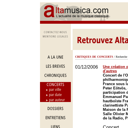
CRITIQUES DE CONCERTS
/ Recherche 
01/12/2006
Une création 
d'autres
Concert de l'O
philharmoniq
France sous la
Peter Eötvös, 
participation d
Emmanuel Pa
hautboïste Fr
clarinettiste 
Maison de la R
Salle Olivier
de la Radio, P
Concert 