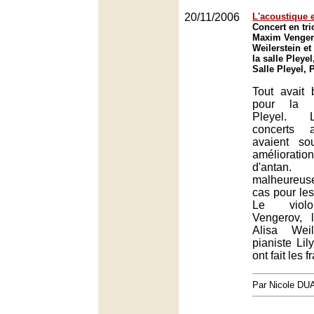
20/11/2006
L'acoustique 
Concert en tri
Maxim Vengero
Weilerstein et
la salle Pleyel
Salle Pleyel, 
Tout avait
pour la n
Pleyel. 
concerts 
avaient so
amélioration
d'antan
malheureu
cas pour les
Le violo
Vengerov, l
Alisa Wei
pianiste Lil
ont fait les fr
Par Nicole DU