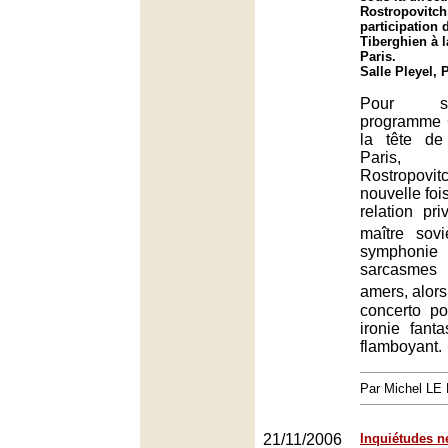
Rostropovitch,
participation 
Tiberghien à l
Paris.
Salle Pleyel, 
Pour s
programme 
la tête de
Paris,
Rostropovi
nouvelle foi
relation pri
maître sov
symphonie
sarcasmes
amers, alors
concerto p
ironie fant
flamboyant.
Par Michel L
21/11/2006
Inquiétudes n