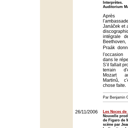
Interprètes.
Auditorium Ma
Après 
l'ambassade
Janáček et a
discograp
intégrale 
Beethoven
Praák don
l'occasion
dans le répe
S'il fallait p
terrain d
Mozart au
Martinů, c
chose faite.
Par Benjamin
26/11/2006
Les Noces de 
Nouvelle prod
de Figaro de 
scène par Jea