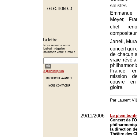
solistes 
Emmanuel
Meyer, Fra
chef ren
compositeu
Jarrell, Murai
Pour recevoir notre
concert qui c
bulletin régulier,
saisissez votre e-mail :
de chacun s
vraie révéla
philharmo
France, e
d�sinscription
mission d
couvre en
gloire.
Par Laurent 
29/11/2006
Le plein bonh
Concert de l'O
philharmoniq
la direction d
Théâtre des 