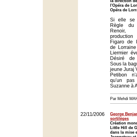
la direction d
l'Opéra de Lor
Opéra de Lorr
Si elle se
Règle du
Renoir, 
productio
Figaro de l
de Lorraine
Liermier é
Désiré de
Sous la bagu
jeune Juraj 
Petibon n'a
qu'un pas
Suzanne à Ar
Par Mehdi MA
22/11/2006
George Benjam
sortilèges
Création mondi
Little Hill de
dans la mise 
Jeanneteau et 