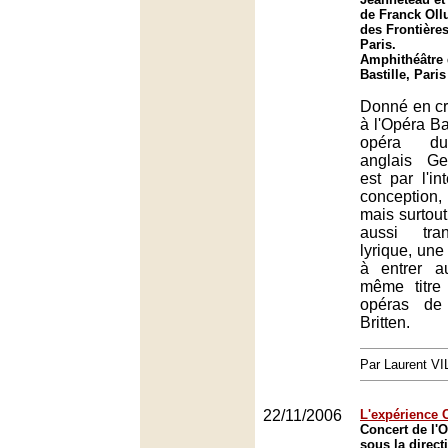
de Franck Oll
des Frontières
Paris.
Amphithéâtre 
Bastille, Paris
Donné en cr
à l'Opéra Bas
opéra du
anglais G
est par l'in
conception
mais surtou
aussi tra
lyrique, une
à entrer a
même titre
opéras de
Britten.
Par Laurent 
22/11/2006
L'expérience 
Concert de l'O
sous la direct