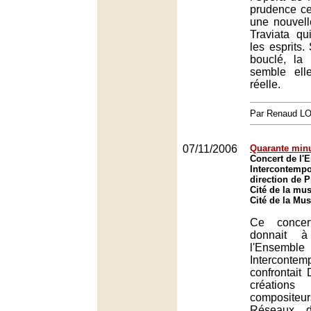
prudence c
une nouvell
Traviata q
les esprits.
bouclé, la c
semble ell
réelle.
Par Renaud 
07/11/2006
Quarante minu
Concert de l'
Intercontempo
direction de P
Cité de la mus
Cité de la Mus
Ce concer
donnait 
l'Ensemble
Intercontem
confrontait
création
compositeu
Réseaux d