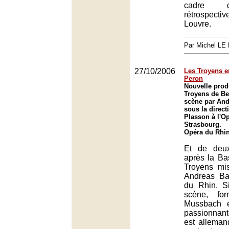
cadre d
rétrospect
Louvre.
Par Michel L
27/10/2006
Les Troyens e
Peron
Nouvelle prod
Troyens de Be
scène par And
sous la direct
Plasson à l'O
Strasbourg.
Opéra du Rhin
Et de deu
après la Bast
Troyens mi
Andreas Ba
du Rhin. S
scène, fo
Mussbach e
passionnant
est alleman