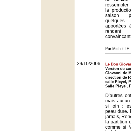
ressembler t
la productio
saison p
quelques 
apportées à
rendent 
convaincant
Par Michel L
29/10/2006
Le Don Giova
Version de co
Giovanni de M
direction de 
salle Pleyel, P
Salle Pleyel, 
D'autres ont
mais aucun n
si loin : l
peau dure. 
jamais, Ren
la partition
comme si M