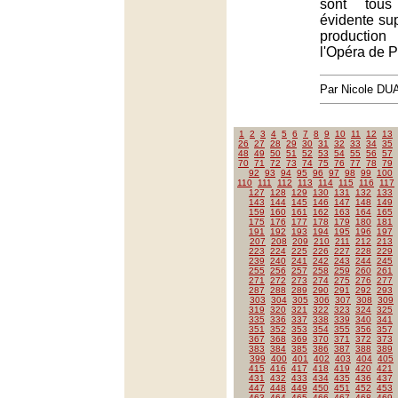
sont tous
évidente sup
productio
l'Opéra de P
Par Nicole DU
1
2
3
4
5
6
7
8
9
10
11
12
13
26
27
28
29
30
31
32
33
34
35
48
49
50
51
52
53
54
55
56
57
70
71
72
73
74
75
76
77
78
79
92
93
94
95
96
97
98
99
100
110
111
112
113
114
115
116
117
127
128
129
130
131
132
133
143
144
145
146
147
148
149
159
160
161
162
163
164
165
175
176
177
178
179
180
181
191
192
193
194
195
196
197
207
208
209
210
211
212
213
223
224
225
226
227
228
229
239
240
241
242
243
244
245
255
256
257
258
259
260
261
271
272
273
274
275
276
277
287
288
289
290
291
292
293
303
304
305
306
307
308
309
319
320
321
322
323
324
325
335
336
337
338
339
340
341
351
352
353
354
355
356
357
367
368
369
370
371
372
373
383
384
385
386
387
388
389
399
400
401
402
403
404
405
415
416
417
418
419
420
421
431
432
433
434
435
436
437
447
448
449
450
451
452
453
463
464
465
466
467
468
469