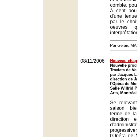
comble, po
à cent pou
d'une tenue
par le choi
oeuvres 
interprétatio
Par Gérard M
08/11/2006
Nouveau chapi
Nouvelle prod
Traviata de V
par Jacques L
direction de 
l'Opéra de Mon
Salle Wilfrid P
Arts, Montréal
Se relevan
saison bi
terme de la
direction 
d'administ
progressive
l'Opéra de 