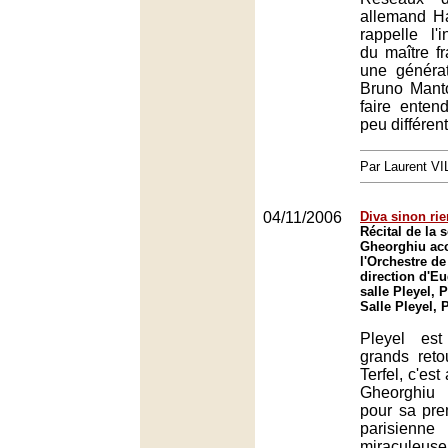
allemand H
rappelle l'i
du maître fr
une générat
Bruno Mant
faire enten
peu différent
Par Laurent 
04/11/2006
Diva sinon rie
Récital de la
Gheorghiu ac
l'Orchestre de
direction d'E
salle Pleyel, P
Salle Pleyel, 
Pleyel es
grands reto
Terfel, c'est
Gheorghiu
pour sa pre
parisien
miraculeu