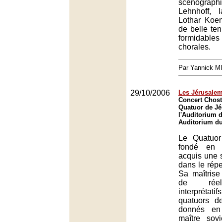
scénograph
Lehnhoff, 
Lothar Koen
de belle ten
formida
chorales.
Par Yannick 
29/10/2006
Les Jérusalem
Concert Chost
Quatuor de Jé
l'Auditorium d
Auditorium du
Le Quatuor
fondé en 
acquis une s
dans le répe
Sa maîtrise 
de rée
interpréta
quatuors d
donnés e
maître sov