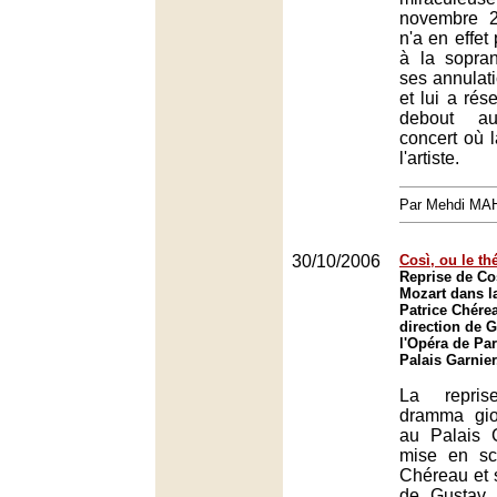
novembre 2
n'a en effet
à la sopra
ses annulati
et lui a rés
debout a
concert où l
l'artiste.
Par Mehdi MA
30/10/2006
Così, ou le t
Reprise de Cos
Mozart dans l
Patrice Chérea
direction de 
l'Opéra de Par
Palais Garnier
La repris
dramma gio
au Palais 
mise en sc
Chéreau et s
de Gustav 