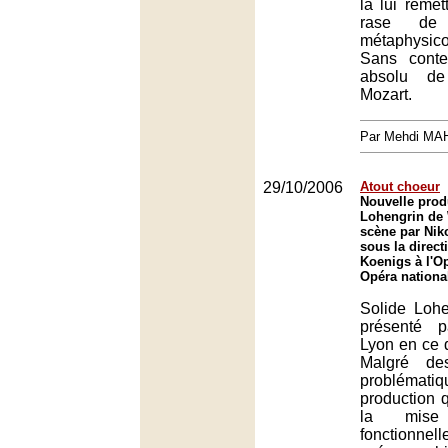
la lui remett
rase de 
métaphysico
Sans cont
absolu de
Mozart.
Par Mehdi MA
29/10/2006
Atout choeur
Nouvelle prod
Lohengrin de
scène par Nik
sous la direct
Koenigs à l'O
Opéra nationa
Solide Lohe
présenté 
Lyon en ce 
Malgré de
probléma
production q
la mis
fonctionne