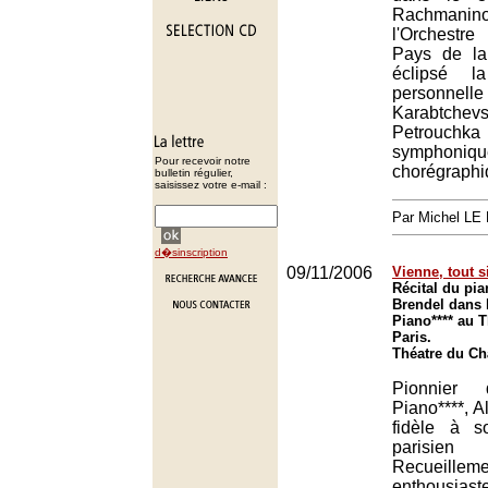
Rachma
l'Orchestr
Pays de la
éclipsé l
personnell
Karabtche
Petrou
sympho
Pour recevoir notre
chorégraphi
bulletin régulier,
saisissez votre e-mail :
Par Michel L
d�sinscription
09/11/2006
Vienne, tout 
Récital du pia
Brendel dans 
Piano**** au T
Paris.
Théatre du Châ
Pionnier
Piano****, A
fidèle à s
parisi
Recueilleme
enthousias