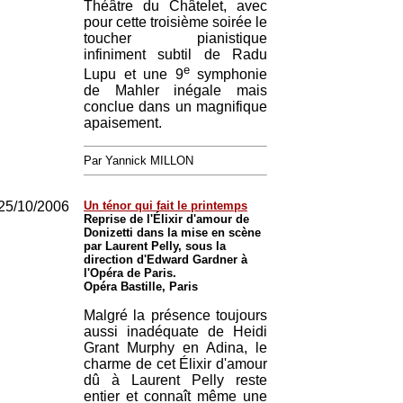
Théâtre du Châtelet, avec
pour cette troisième soirée le
toucher pianistique
infiniment subtil de Radu
e
Lupu et une 9
symphonie
de Mahler inégale mais
conclue dans un magnifique
apaisement.
Par Yannick MILLON
25/10/2006
Un ténor qui fait le printemps
Reprise de l'Élixir d'amour de
Donizetti dans la mise en scène
par Laurent Pelly, sous la
direction d'Edward Gardner à
l'Opéra de Paris.
Opéra Bastille, Paris
Malgré la présence toujours
aussi inadéquate de Heidi
Grant Murphy en Adina, le
charme de cet Élixir d'amour
dû à Laurent Pelly reste
entier et connaît même une