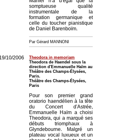
Mahler n'a d'égal que la
somptueuse qualité
instrumentale de la
formation germanique et
celle du toucher pianistique
de Daniel Barenboïm.
Par Gérard MANNONI
19/10/2006
Theodora in memoriam
Theodora de Haendel sous la
direction d'Emmanuelle Haïm au
Théâtre des Champs-Élysées,
Paris.
Théâtre des Champs-Élysées,
Paris
Pour son premier grand
oratorio haendélien à la tête
du Concert d'Astrée,
Emmanuelle Haïm a choisi
Theodora, qui a marqué ses
débuts triomphaux à
Glyndebourne. Malgré un
plateau vocal luxueux et un