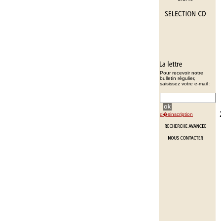
Pour recevoir notre
bulletin régulier,
saisissez votre e-mail :
d�sinscription