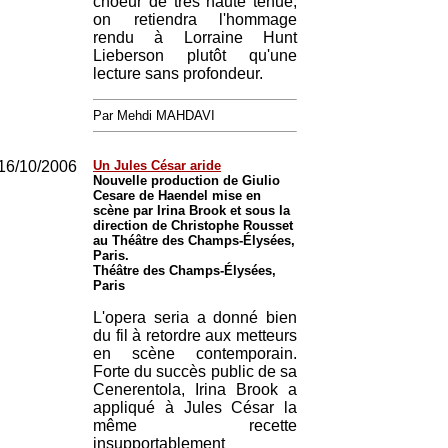
choeur de très haute tenue,
on retiendra l'hommage
rendu à Lorraine Hunt
Lieberson plutôt qu'une
lecture sans profondeur.
Par Mehdi MAHDAVI
16/10/2006
Un Jules César aride
Nouvelle production de Giulio
Cesare de Haendel mise en
scène par Irina Brook et sous la
direction de Christophe Rousset
au Théâtre des Champs-Élysées,
Paris.
Théâtre des Champs-Élysées,
Paris
L'opera seria a donné bien
du fil à retordre aux metteurs
en scène contemporain.
Forte du succès public de sa
Cenerentola, Irina Brook a
appliqué à Jules César la
même recette
insupportablement