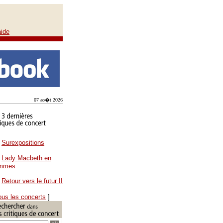
aide
07 ao�t 2026
Surexpositions
Lady Macbeth en
ammes
Retour vers le futur II
ous les concerts
]