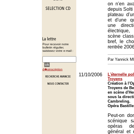
on n'en ava
depuis Solti
plateau d'
et d'une qu
une direct
électriqu
scène classi
bref, le ch
Pour recevoir notre
rentrée 2006
bulletin régulier,
saisissez votre e-mail :
Par Yannick 
d�sinscription
11/10/2006
L'éternelle p
Troyens
Création à l'O
Troyens de Be
en scène d'He
sous la direct
Cambreling.
Opéra Bastille
Peut-on do
scénique sa
opéras d
général et