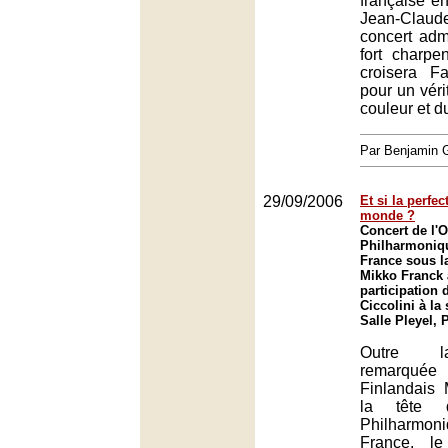
française e
Jean-Claud
concert adm
fort charpe
croisera F
pour un vérit
couleur et d
Par Benjamin
29/09/2006
Et si la perfec
monde ?
Concert de l'O
Philharmoniq
France sous la
Mikko Franck 
participation 
Ciccolini à la 
Salle Pleyel, 
Outre la
remarqu
Finlandais
la tête d
Philharmo
France, le