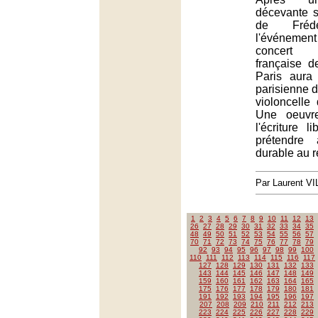
décevante s
de Frédé
l'événemen
concert
française d
Paris aura 
parisienne 
violoncelle
Une oeuvre
l'écriture l
prétendre
durable au r
Par Laurent 
1
2
3
4
5
6
7
8
9
10
11
12
13
26
27
28
29
30
31
32
33
34
35
48
49
50
51
52
53
54
55
56
57
70
71
72
73
74
75
76
77
78
79
92
93
94
95
96
97
98
99
100
110
111
112
113
114
115
116
117
127
128
129
130
131
132
133
143
144
145
146
147
148
149
159
160
161
162
163
164
165
175
176
177
178
179
180
181
191
192
193
194
195
196
197
207
208
209
210
211
212
213
223
224
225
226
227
228
229