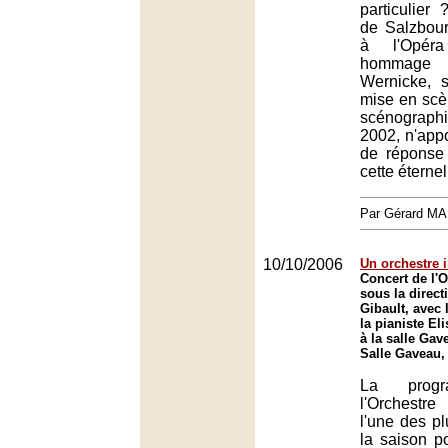
particulier
de Salzbour
à l'Opéra
hommage
Wernicke, s
mise en sc
scénograph
2002, n'appo
de réponse
cette éternel
Par Gérard M
10/10/2006
Un orchestre 
Concert de l'
sous la direct
Gibault, avec 
la pianiste E
à la salle Gav
Salle Gaveau,
La progr
l'Orchest
l'une des pl
la saison p