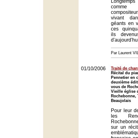
Longtemp
comme 
compositeu
vivant da
géants en vo
ces quinqu
ils deven
d'aujourd'hu
Par Laurent 
01/10/2006
Traité de chan
Récital du pi
Pennetier en c
deuxième édit
vous de Roch
Vieille église
Rochebonne, 
Beaujolais
Pour leur d
les Ren
Rochebonn
sur un récit
emblémati