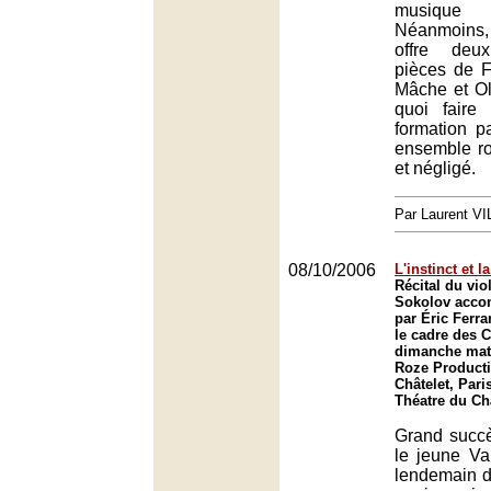
musique c
Néanmoins,
offre deu
pièces de F
Mâche et Oli
quoi faire
formation p
ensemble rou
et négligé.
Par Laurent 
08/10/2006
L'instinct et l
Récital du vio
Sokolov acco
par Éric Ferr
le cadre des 
dimanche mat
Roze Producti
Châtelet, Pari
Théatre du Châ
Grand succè
le jeune Va
lendemain d