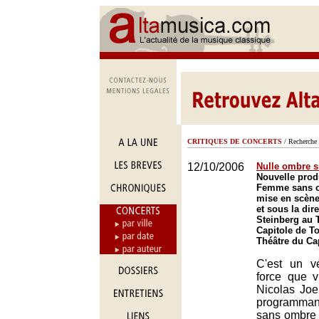
CRITIQUES DE CONCERTS
/ Recherche 
12/10/2006
Nulle ombre 
Nouvelle prod
Femme sans o
mise en scène
et sous la dir
Steinberg au 
Capitole de T
Théâtre du Ca
C'est un vé
force que v
Nicolas Joe
programma
sans ombre