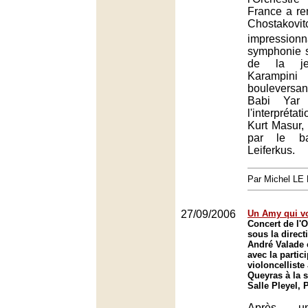
France a r
Chostakov
impress
symphonie s
de la je
Karampini
boulevers
Babi Yar 
l'interprét
Kurt Masur,
par le ba
Leiferkus.
Par Michel L
27/09/2006
Un Amy qui vo
Concert de l'O
sous la direct
André Valade 
avec la partic
violoncelliste
Queyras à la s
Salle Pleyel, 
Après un