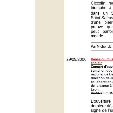
Ciccolini re
triomphe à 
dans un 
Saint-Saë
d'une pier
preuve que
peut parf
monde.
Par Michel L
29/09/2006
Danse ou musi
choisir
Concert d'ouve
symphonique d
national de L
direction de 
collaboration 
de la danse à 
Lyon.
Auditorium Ma
L'ouvertur
dernière déj
signe de l'u