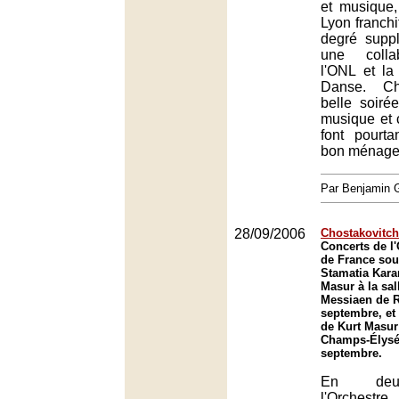
et musique,
Lyon franchi
degré supp
une colla
l'ONL et la
Danse. Ch
belle soiré
musique et 
font pourta
bon ménage
Par Benjamin
28/09/2006
Chostakovitch
Concerts de l'
de France sous
Stamatia Kara
Masur à la sal
Messiaen de R
septembre, et 
de Kurt Masur
Champs-Élysé
septembre.
En deux
l'Orchest