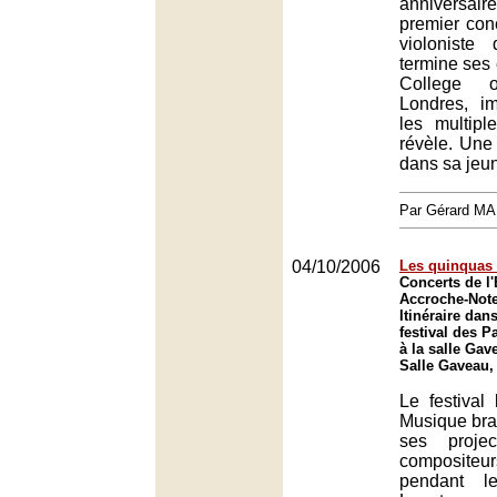
anniversa
premier conc
violoniste 
termine ses
College 
Londres, i
les multiple
révèle. Une
dans sa jeun
Par Gérard M
04/10/2006
Les quinquas
Concerts de l
Accroche-Note
Itinéraire dan
festival des P
à la salle Gav
Salle Gaveau,
Le festival
Musique bra
ses proje
compositeu
pendant l