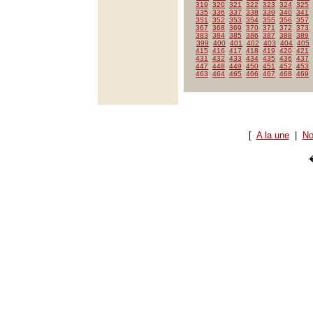
319
320
321
322
323
324
325
335
336
337
338
339
340
341
351
352
353
354
355
356
357
367
368
369
370
371
372
373
383
384
385
386
387
388
389
399
400
401
402
403
404
405
415
416
417
418
419
420
421
431
432
433
434
435
436
437
447
448
449
450
451
452
453
463
464
465
466
467
468
469
[
A la une
|
No