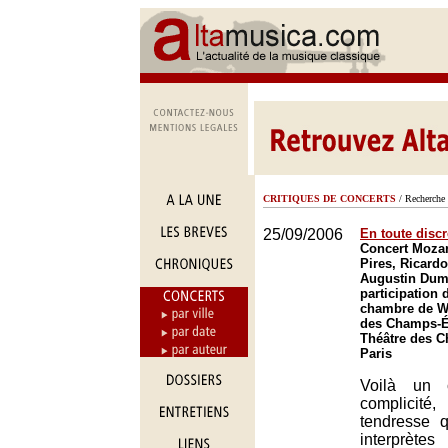
CRITIQUES DE CONCERTS
/ Recherche 
25/09/2006
En toute discr
Concert Mozar
Pires, Ricardo
Augustin Dum
participation 
chambre de Wa
des Champs-Él
Théâtre des 
Paris
Voilà un 
complicité,
tendresse q
interprèt