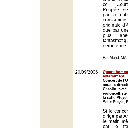
ce Cour
Poppée sé
par la réal
constammen
originale d'
que par une
plus ane
fantasmati
néronienne.
Par Mehdi MA
20/09/2006
Quatre homma
enterrement
Concert de l'O
sous la direct
Chaslin, avec 
violoncelliste
la salle Pleyel
Salle Pleyel, 
Si le concer
dirigé par A
le matin m
par le fra