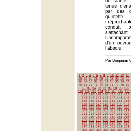
de Mahler.
tenue d'en
par des c
quintette
irréproch
conduit 
s'attachant
l'incompar
d'un ouvra
l'absolu.
Par Benjamin
1
2
3
4
5
6
7
8
9
10
11
12
13
26
27
28
29
30
31
32
33
34
35
48
49
50
51
52
53
54
55
56
57
70
71
72
73
74
75
76
77
78
79
92
93
94
95
96
97
98
99
100
110
111
112
113
114
115
116
117
127
128
129
130
131
132
133
143
144
145
146
147
148
149
159
160
161
162
163
164
165
175
176
177
178
179
180
181
191
192
193
194
195
196
197
207
208
209
210
211
212
213
223
224
225
226
227
228
229
239
240
241
242
243
244
245
255
256
257
258
259
260
261
271
272
273
274
275
276
277
287
288
289
290
291
292
293
303
304
305
306
307
308
309