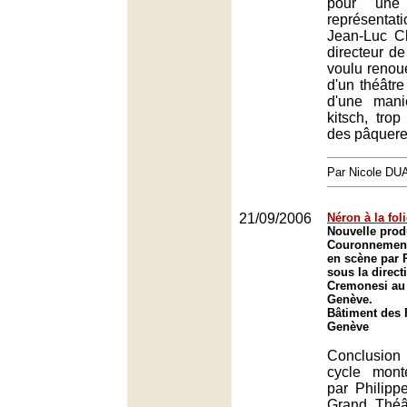
pour une 
représentati
Jean-Luc C
directeur de 
voulu renou
d'un théâtre
d'une mani
kitsch, tro
des pâquere
Par Nicole DU
21/09/2006
Néron à la fol
Nouvelle prod
Couronnement
en scène par 
sous la directi
Cremonesi au
Genève.
Bâtiment des 
Genève
Conclusio
cycle mont
par Philipp
Grand Théâ