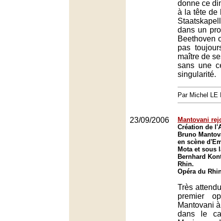
donne ce d
à la tête de 
Staatskap
dans un pr
Beethoven o
pas toujour
maître de se
sans une c
singularité.
Par Michel L
23/09/2006
Mantovani rejo
Création de l'
Bruno Mantova
en scène d'E
Mota et sous l
Bernhard Kont
Rhin.
Opéra du Rhin
Très attendu
premier o
Mantovani à
dans le ca