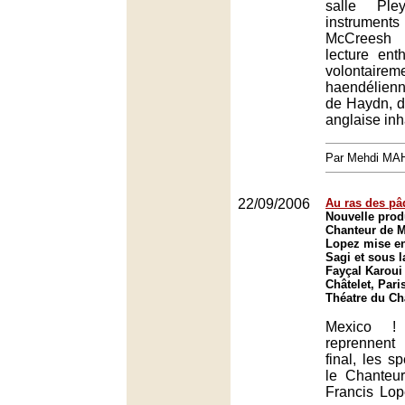
salle Ple
instruments
McCreesh 
lecture ent
volontairem
haendélienn
de Haydn, d
anglaise inh
Par Mehdi MA
22/09/2006
Au ras des pâ
Nouvelle prod
Chanteur de M
Lopez mise en
Sagi et sous l
Fayçal Karoui
Châtelet, Pari
Théatre du Châ
Mexico ! 
reprennent
final, les sp
le Chanteu
Francis Lop