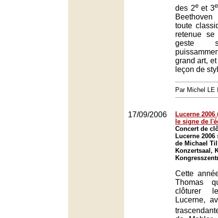
e
e
des 2
et 3
Beethoven 
toute classi
retenue se
geste s
puissammen
grand art, e
leçon de sty
Par Michel L
17/09/2006
Lucerne 2006 (
le signe de l'é
Concert de clô
Lucerne 2006 
de Michael Ti
Konzertsaal, 
Kongresszent
Cette année
Thomas qu
clôturer 
Lucerne, av
trascendant