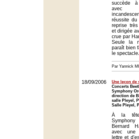
succède à 
avec 
incandesce
réussite du
reprise très
et dirigée a
crue par Ha
Seule la 
paraît bien 
le spectacle
Par Yannick 
18/09/2006
Une leçon de 
Concerts Bee
Symphony Orc
direction de B
salle Pleyel, P
Salle Pleyel, 
À la têt
Symphony
Bernard Ha
avec une 
lettre et d'e