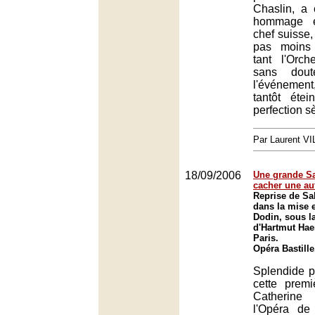
Chaslin, a 
hommage 
chef suisse,
pas moins
tant l'Orch
sans dout
l'événement
tantôt étei
perfection s
Par Laurent 
18/09/2006
Une grande S
cacher une au
Reprise de Sa
dans la mise 
Dodin, sous la
d'Hartmut Hae
Paris.
Opéra Bastille
Splendide p
cette prem
Catherine
l'Opéra de