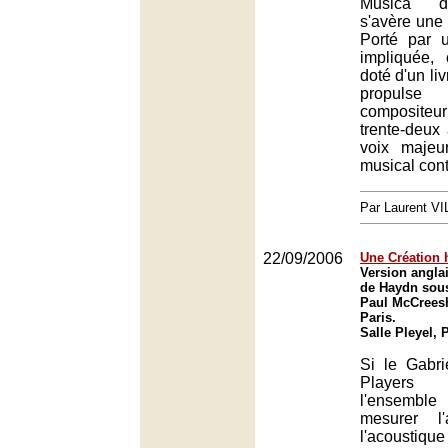
Musica d
s'avère une 
Porté par 
impliquée, 
doté d'un liv
propuls
composite
trente-deux
voix maje
musical con
Par Laurent 
22/09/2006
Une Création 
Version anglai
de Haydn sous
Paul McCreesh 
Paris.
Salle Pleyel, 
Si le Gabri
Players 
l'ensembl
mesurer l
l'acoustiqu