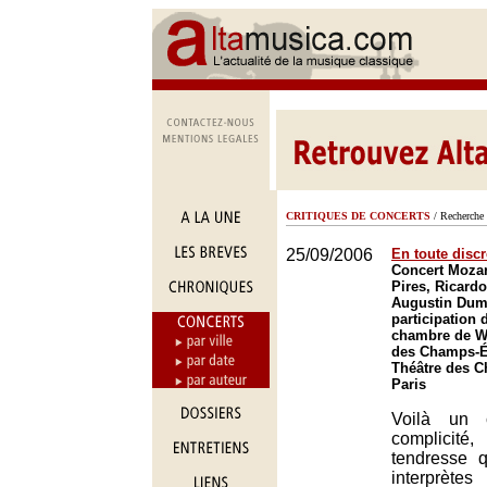
CRITIQUES DE CONCERTS
/ Recherche 
25/09/2006
En toute discr
Concert Mozar
Pires, Ricardo
Augustin Dum
participation 
chambre de Wa
des Champs-Él
Théâtre des 
Paris
Voilà un 
complicité,
tendresse q
interprèt