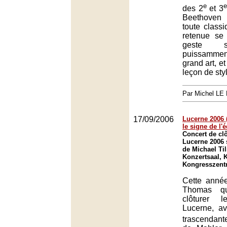
e
e
des 2
et 3
Beethoven 
toute classi
retenue se
geste s
puissammen
grand art, e
leçon de sty
Par Michel L
17/09/2006
Lucerne 2006 (
le signe de l'é
Concert de clô
Lucerne 2006 
de Michael Ti
Konzertsaal, 
Kongresszent
Cette année
Thomas qu
clôturer 
Lucerne, av
trascendant