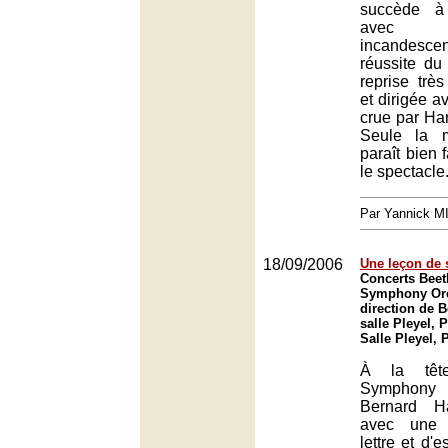
succède à 
avec 
incandesce
réussite du
reprise très
et dirigée a
crue par Ha
Seule la 
paraît bien 
le spectacle
Par Yannick 
18/09/2006
Une leçon de 
Concerts Bee
Symphony Orc
direction de B
salle Pleyel, P
Salle Pleyel, 
À la têt
Symphony
Bernard Ha
avec une 
lettre et d'e