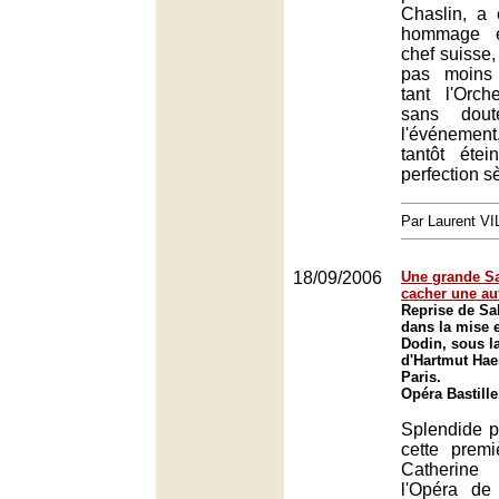
Chaslin, a 
hommage 
chef suisse,
pas moins
tant l'Orch
sans dout
l'événement
tantôt étei
perfection s
Par Laurent 
18/09/2006
Une grande S
cacher une au
Reprise de Sa
dans la mise 
Dodin, sous la
d'Hartmut Hae
Paris.
Opéra Bastille
Splendide p
cette prem
Catherine
l'Opéra de