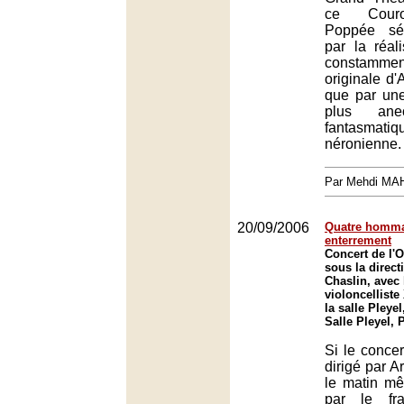
ce Cour
Poppée sé
par la réal
constammen
originale d'
que par une
plus ane
fantasmati
néronienne.
Par Mehdi MA
20/09/2006
Quatre homma
enterrement
Concert de l'O
sous la direct
Chaslin, avec 
violoncelliste
la salle Pleyel
Salle Pleyel, 
Si le concer
dirigé par A
le matin m
par le fra