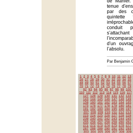
de Mahler.
tenue d'en
par des c
quintette
irréproch
conduit 
s'attachant
l'incompar
d'un ouvra
l'absolu.
Par Benjamin
1
2
3
4
5
6
7
8
9
10
11
12
13
26
27
28
29
30
31
32
33
34
35
48
49
50
51
52
53
54
55
56
57
70
71
72
73
74
75
76
77
78
79
92
93
94
95
96
97
98
99
100
110
111
112
113
114
115
116
117
127
128
129
130
131
132
133
143
144
145
146
147
148
149
159
160
161
162
163
164
165
175
176
177
178
179
180
181
191
192
193
194
195
196
197
207
208
209
210
211
212
213
223
224
225
226
227
228
229
239
240
241
242
243
244
245
255
256
257
258
259
260
261
271
272
273
274
275
276
277
287
288
289
290
291
292
293
303
304
305
306
307
308
309