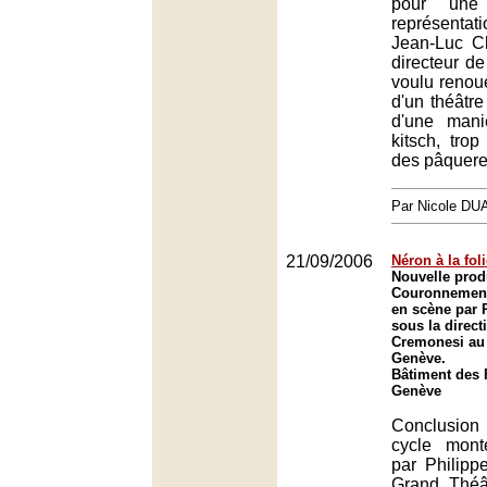
pour une 
représentati
Jean-Luc C
directeur de 
voulu renou
d'un théâtre
d'une mani
kitsch, tro
des pâquere
Par Nicole DU
21/09/2006
Néron à la fol
Nouvelle prod
Couronnement
en scène par 
sous la directi
Cremonesi au
Genève.
Bâtiment des 
Genève
Conclusio
cycle mont
par Philipp
Grand Théâ