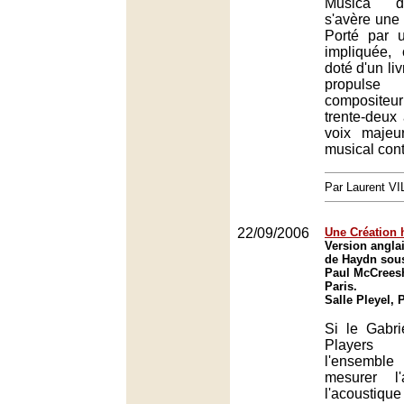
Musica d
s'avère une 
Porté par 
impliquée, 
doté d'un liv
propuls
composite
trente-deux
voix maje
musical con
Par Laurent 
22/09/2006
Une Création 
Version anglai
de Haydn sous
Paul McCreesh 
Paris.
Salle Pleyel, 
Si le Gabri
Players 
l'ensembl
mesurer l
l'acoustiqu