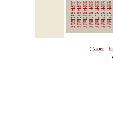
319
320
321
322
323
324
325
335
336
337
338
339
340
341
351
352
353
354
355
356
357
367
368
369
370
371
372
373
383
384
385
386
387
388
389
399
400
401
402
403
404
405
415
416
417
418
419
420
421
431
432
433
434
435
436
437
447
448
449
450
451
452
453
463
464
465
466
467
468
469
[
A la une
|
No