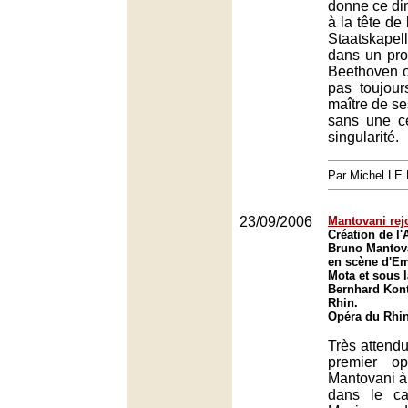
donne ce d
à la tête de 
Staatskap
dans un pr
Beethoven o
pas toujour
maître de se
sans une c
singularité.
Par Michel L
23/09/2006
Mantovani rejo
Création de l'
Bruno Mantova
en scène d'E
Mota et sous l
Bernhard Kont
Rhin.
Opéra du Rhin
Très attendu
premier o
Mantovani à
dans le ca