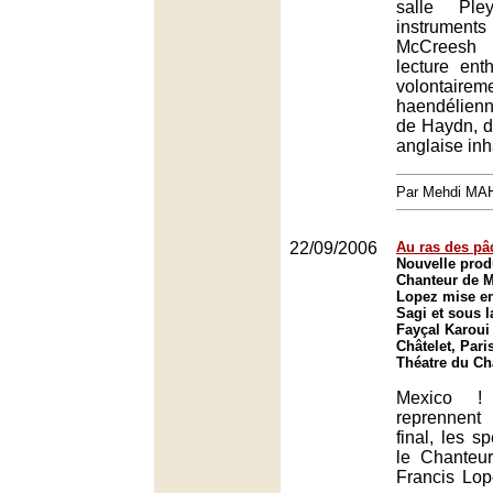
salle Ple
instruments
McCreesh 
lecture ent
volontairem
haendélienn
de Haydn, d
anglaise inh
Par Mehdi MA
22/09/2006
Au ras des pâ
Nouvelle prod
Chanteur de M
Lopez mise en
Sagi et sous l
Fayçal Karoui
Châtelet, Pari
Théatre du Châ
Mexico ! 
reprennent
final, les sp
le Chanteu
Francis Lop