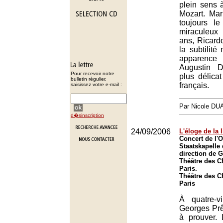
plein sens 
Mozart. Mar
toujours l
miraculeux 
ans, Ricard
la subtilit
apparence
Augustin 
Pour recevoir notre
plus délicat
bulletin régulier,
français.
saisissez votre e-mail :
Par Nicole DU
d�sinscription
24/09/2006
L'éloge de la l
Concert de l'O
Staatskapelle
direction de 
Théâtre des 
Paris.
Théâtre des 
Paris
À quatre-v
Georges Prêt
à prouver. 