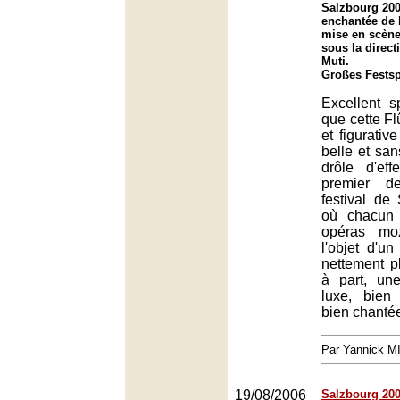
Salzbourg 200
enchantée de 
mise en scène
sous la direct
Muti.
Großes Festsp
Excellent s
que cette Flû
et figurativ
belle et san
drôle d'ef
premier d
festival de
où chacun 
opéras moz
l'objet d'u
nettement pl
à part, un
luxe, bien 
bien chanté
Par Yannick 
19/08/2006
Salzbourg 2006