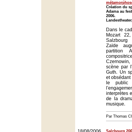
métamorphos
Création du sp
Adama au fest
2006.
Landestheater
Dans le cad
Mozart 22,
Salzbourg
Zaïde aug
partition
composi
Czernowin,
scène par l
Guth. Un s
et obsédant 
le public
l'enga
interprètes 
de la drama
musique.
Par Thomas 
18/08/2006
Salzbourg 200