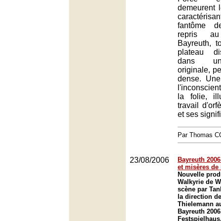
demeurent l
caractéris
fantôme d
repris au
Bayreuth, t
plateau di
dans un
originale, pe
dense. Une
l'inconscien
la folie, i
travail d'orf
et ses signif
Par Thomas 
23/08/2006
Bayreuth 2006
et misères de 
Nouvelle prod
Walkyrie de W
scène par Tan
la direction d
Thielemann au
Bayreuth 2006
Festspielhaus