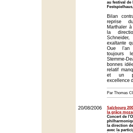
au festival de
Festspielhaus
Bilan contr
reprise d
Marthaler à
la direct
Schneider, 
exaltante q
Oue l'an
toujours 
Stemme-De
bonnes idée
relatif man
et un pl
excellence d
Par Thomas 
20/08/2006
Salzbourg 2006
la grâce moza
Concert de l'O
philharmoniq
la direction d
avec la partic