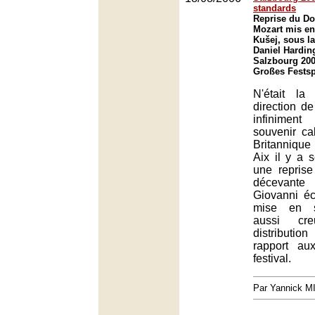
standards
Reprise du Do
Mozart mis en
Kušej, sous la
Daniel Harding
Salzbourg 200
Großes Festsp
N'était la
direction d
infiniment
souvenir ca
Britannique
Aix il y a 
une reprise
décevant
Giovanni é
mise en s
aussi cr
distribution
rapport au
festival.
Par Yannick 