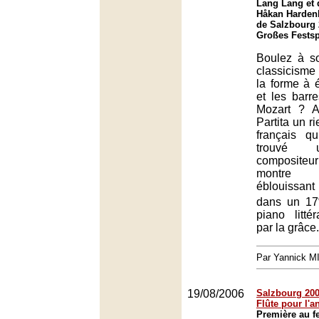
Lang Lang et 
Håkan Hardenb
de Salzbourg 
Großes Festsp
Boulez à s
classicisme
la forme à 
et les barr
Mozart ? 
Partita un ri
français q
trouvé 
compositeu
montre 
éblouissan
dans un 17
piano litté
par la grâce.
Par Yannick 
19/08/2006
Salzbourg 200
Flûte pour l'
Première au fe