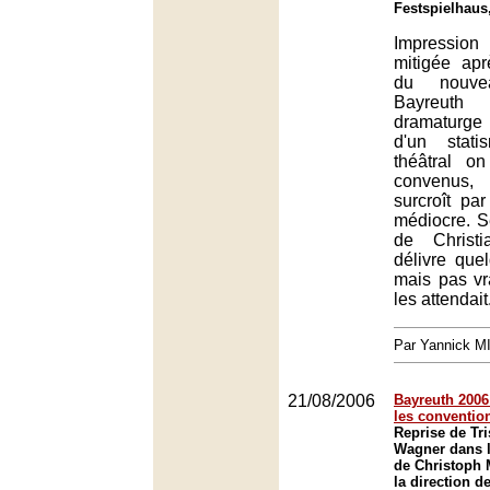
Festspielhaus
Impression
mitigée ap
du nouv
Bayreut
dramaturge
d'un stat
théâtral o
convenus,
surcroît par
médiocre. Se
de Christ
délivre quel
mais pas vr
les attendait
Par Yannick 
21/08/2006
Bayreuth 2006 
les conventio
Reprise de Tri
Wagner dans l
de Christoph 
la direction d