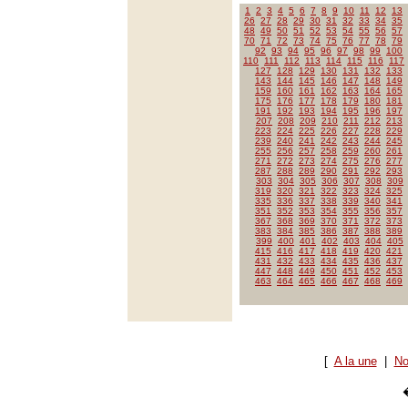
1
2
3
4
5
6
7
8
9
10
11
12
13
26
27
28
29
30
31
32
33
34
35
48
49
50
51
52
53
54
55
56
57
70
71
72
73
74
75
76
77
78
79
92
93
94
95
96
97
98
99
100
110
111
112
113
114
115
116
117
127
128
129
130
131
132
133
143
144
145
146
147
148
149
159
160
161
162
163
164
165
175
176
177
178
179
180
181
191
192
193
194
195
196
197
207
208
209
210
211
212
213
223
224
225
226
227
228
229
239
240
241
242
243
244
245
255
256
257
258
259
260
261
271
272
273
274
275
276
277
287
288
289
290
291
292
293
303
304
305
306
307
308
309
319
320
321
322
323
324
325
335
336
337
338
339
340
341
351
352
353
354
355
356
357
367
368
369
370
371
372
373
383
384
385
386
387
388
389
399
400
401
402
403
404
405
415
416
417
418
419
420
421
431
432
433
434
435
436
437
447
448
449
450
451
452
453
463
464
465
466
467
468
469
[
A la une
|
No