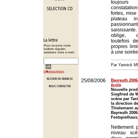
toujour
constatat
fortes, mise
plateau in
passionnant
saisissant
oblige, 
toutefois 
Pour recevoir notre
propres limi
bulletin régulier,
à une soirée 
saisissez votre e-mail :
Par Yannick 
d�sinscription
25/08/2006
Bayreuth 2006 
école
Nouvelle prod
Siegfried de 
scène par Tan
la direction d
Thielemann au
Bayreuth 2006
Festspielhaus
Nettement 
niveau sc