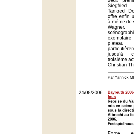
deux premi
Siegfrie
Tankred Do
offre enfin 
à même de se
Wagner
scénograp
exemplai
platea
particulièr
jusqu'à c
troisième act
Christian T
Par Yannick 
24/08/2006
Bayreuth 2006 
fous
Reprise du Va
mis en scène 
sous la direct
Albrecht au fe
2006.
Festspielhaus
Force e