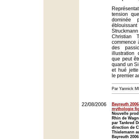
Représentat
tension que
dominée 
éblouiss
Struckmann 
Christian 
commence à 
des passio
illustratio
que peut êt
quand un S
et hué jett
le premier a
Par Yannick 
22/08/2006
Bayreuth 2006 
mythologie fi
Nouvelle prod
Rhin de Wagn
par Tankred Do
direction de C
Thielemann au
Bayreuth 2006