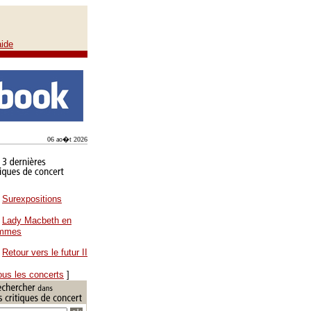
aide
06 ao�t 2026
Surexpositions
Lady Macbeth en
ammes
Retour vers le futur II
ous les concerts
]