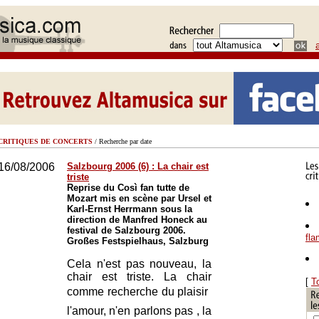
CRITIQUES DE CONCERTS
/ Recherche par date
16/08/2006
Salzbourg 2006 (6) : La chair est
triste
Reprise du Così fan tutte de
Mozart mis en scène par Ursel et
Karl-Ernst Herrmann sous la
direction de Manfred Honeck au
festival de Salzbourg 2006.
fl
Großes Festspielhaus, Salzburg
Cela n'est pas nouveau, la
chair est triste. La chair
[
T
comme recherche du plaisir 
l'amour, n'en parlons pas , la