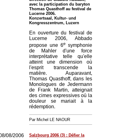
avec la participation du baryton
Thomas Quasthoff au festival de
Lucerne 2006.
Konzertsaal, Kultur- und
Kongresszentrum, Luzern
En ouverture du festival de
Lucerne 2006, Abbado
e
propose une 6
symphonie
de Mahler d'une force
interprétative telle qu'elle
atteint une dimension où
l'esprit transcende la
matière. Auparavant,
Thomas Quasthoff, dans les
Monologues de Jedermann
de Frank Martin, atteignait
des cimes expressives où la
douleur se mariait à la
rédemption.
Par Michel LE NAOUR
08/08/2006
Salzbourg 2006 (3) : Défier la