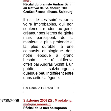
mort
Récital du pianiste András Schiff
au festival de Salzbourg 2006.
Großes Festspielhaus, Salzburg
Il est de ces soirées rares,
voire improbables, qui non
seulement rendent au génie
créateur ses lettres de gloire
mais participent, de la
manière la plus profonde et
la plus durable, à une
catharsis ontologique dont
notre époque a grand
besoin. Le récital-fleuve
offert par András Schiff à un
public salzbourgeois
quelque peu indifférent entre
dans cette catégorie.
Par Renaud LORANGER
07/08/2006
Salzbourg 2006 (2) : Magdalena
mi-figue mi-raisin
Récital de la mezzo-soprano