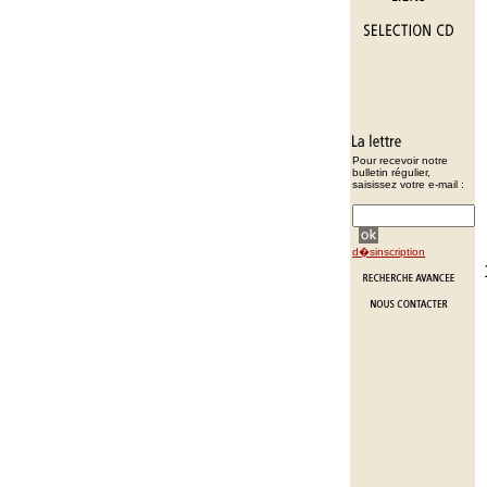
Pour recevoir notre
bulletin régulier,
saisissez votre e-mail :
d�sinscription