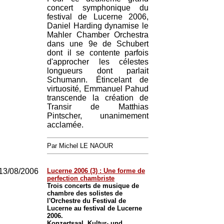
concert symphonique du
festival de Lucerne 2006,
Daniel Harding dynamise le
Mahler Chamber Orchestra
dans une 9e de Schubert
dont il se contente parfois
d'approcher les célestes
longueurs dont parlait
Schumann. Étincelant de
virtuosité, Emmanuel Pahud
transcende la création de
Transir de Matthias
Pintscher, unanimement
acclamée.
Par Michel LE NAOUR
13/08/2006
Lucerne 2006 (3) : Une forme de
perfection chambriste
Trois concerts de musique de
chambre des solistes de
l'Orchestre du Festival de
Lucerne au festival de Lucerne
2006.
Konzertsaal, Kultur- und