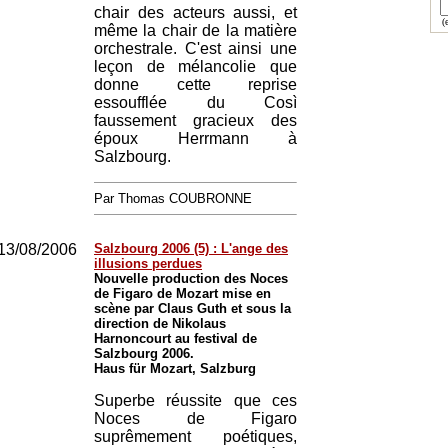
chair des acteurs aussi, et
(e
même la chair de la matière
orchestrale. C'est ainsi une
leçon de mélancolie que
donne cette reprise
essoufflée du Così
faussement gracieux des
époux Herrmann à
Salzbourg.
Par Thomas COUBRONNE
13/08/2006
Salzbourg 2006 (5) : L'ange des
illusions perdues
Nouvelle production des Noces
de Figaro de Mozart mise en
scène par Claus Guth et sous la
direction de Nikolaus
Harnoncourt au festival de
Salzbourg 2006.
Haus für Mozart, Salzburg
Superbe réussite que ces
Noces de Figaro
suprêmement poétiques,