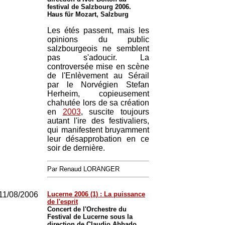
festival de Salzbourg 2006.
Haus für Mozart, Salzburg
Les étés passent, mais les
opinions du public
salzbourgeois ne semblent
pas s'adoucir. La
controversée mise en scène
de l'Enlèvement au Sérail
par le Norvégien Stefan
Herheim, copieusement
chahutée lors de sa création
en
2003
, suscite toujours
autant l'ire des festivaliers,
qui manifestent bruyamment
leur désapprobation en ce
soir de dernière.
Par Renaud LORANGER
11/08/2006
Lucerne 2006 (1) : La puissance
de l'esprit
Concert de l'Orchestre du
Festival de Lucerne sous la
direction de Claudio Abbado,