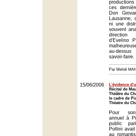
productions
ces derniè
Don Giovan
Lausanne, 
ni une distr
souvent ana
directio
d'Evelino P
malheureu
au-dessus
savoir-faire.
Par Mehdi MA
15/06/2006
L'évidence d'
Récital de Mau
Théâtre du Châ
le cadre de Pi
Théatre du Châ
Pour son
annuel à Pi
public par
Pollini avait
au romantis