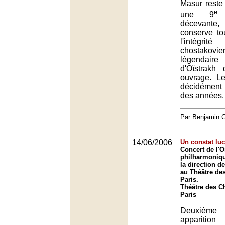
Masur reste 
e
une 9
d
décevante,
conserve tou
l'intégri
chostakovie
légendai
d'Oïstrakh
ouvrage. Le
décidément
des années.
Par Benjamin
14/06/2006
Un constat lu
Concert de l'O
philharmoniq
la direction d
au Théâtre de
Paris.
Théâtre des C
Paris
Deuxième
appar