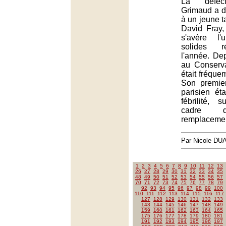
La défect
Grimaud a 
à un jeune ta
David Fray,
s'avère l
solides r
l'année. De
au Conserv
était fréqu
Son premie
parisien ét
fébrilité, 
cadre d
remplacemen
Par Nicole DU
1
2
3
4
5
6
7
8
9
10
11
12
13
26
27
28
29
30
31
32
33
34
35
48
49
50
51
52
53
54
55
56
57
70
71
72
73
74
75
76
77
78
79
92
93
94
95
96
97
98
99
100
110
111
112
113
114
115
116
117
127
128
129
130
131
132
133
143
144
145
146
147
148
149
159
160
161
162
163
164
165
175
176
177
178
179
180
181
191
192
193
194
195
196
197