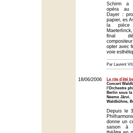
Schirm a
opéra au 
Dayer : pro
papier, es A
la pièce
Maeterlinck
final dé
compositeur
opter avec 
voie esthéti
Par Laurent V
18/06/2006
Le rite d'été b
Concert Wald
l'Orchestre p
Berlin sous la
Neeme Järvi.
Waldbühne, Be
Depuis le 3
Philharmo
donne un co
saison à 
théâtre en p