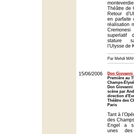
monteverd
Théâtre de
Retour d'Ul
en parfaite
réalisation m
Cremonesi 
superlatif
stature s
l'Ulysse de 
Par Mehdi MA
15/06/2006
Don Giovanni 
Première au T
Champs-Élysée
Don Giovanni 
scène par And
direction d'Ev
Théâtre des C
Paris
Tant à l'Opé
des Champs
Engel a si
unes des