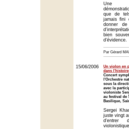
Une so
démonstrat
que de tel
jamais fini 
donner de
d'interprétat
bien souve
d'évidence.
Par Gérard M
15/06/2006
Un violon en p
dans l'histoire
Concert symp
l'Orchestre na
sous la direct
avec la partic
violoniste Se
au festival de
Basilique, Sai
Sergei Khac
juste vingt 
d'entrer d
violonisti