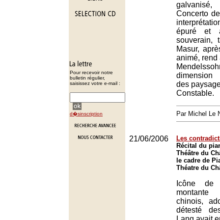
galvanisé
Concerto d
interpréta
épuré et a
souverain, 
Masur, après
animé, rend 
Mendel
Pour recevoir notre
dimension 
bulletin régulier,
des paysage
saisissez votre e-mail :
Constable.
Par Michel Le 
d�sinscription
21/06/2006
Les contradic
Récital du pi
Théâtre du Châ
le cadre de Pi
Théatre du Châ
Icône de 
montante 
chinois, a
détesté de
Lang avait e