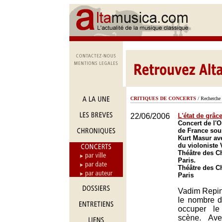
CRITIQUES DE CONCERTS
/ Recherche 
22/06/2006
L'état de grâc
Concert de l'O
de France sous
Kurt Masur ave
du violoniste
Théâtre des C
Paris.
Théâtre des C
Paris
Vadim Repin
le nombre 
occuper le
scène. Ave