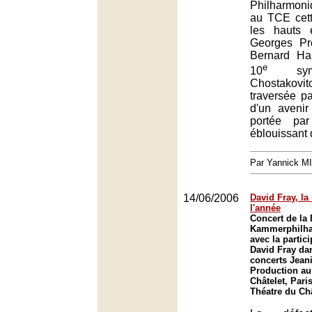
Philharmon
au TCE cett
les hauts 
Georges Prê
Bernard Ha
e
10
symp
Chostakovi
traversée p
d'un avenir
portée par
éblouissant
Par Yannick M
14/06/2006
David Fray, la
l'année
Concert de la
Kammerphilh
avec la partic
David Fray da
concerts Jean
Production au
Châtelet, Paris
Théatre du Châ