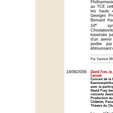
Philharmon
au TCE cett
les hauts 
Georges Prê
Bernard Ha
e
10
symp
Chostakovi
traversée p
d'un avenir
portée par
éblouissant
Par Yannick M
14/06/2006
David Fray, la
l'année
Concert de la
Kammerphilh
avec la partic
David Fray da
concerts Jean
Production au
Châtelet, Paris
Théatre du Châ