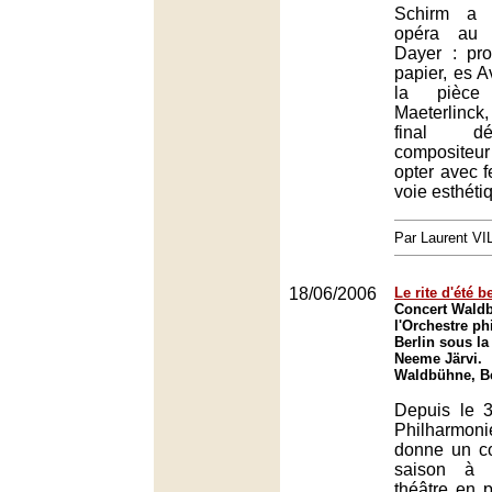
Schirm a
opéra au 
Dayer : pro
papier, es A
la pièce
Maeterlinck
final dé
compositeur
opter avec 
voie esthéti
Par Laurent V
18/06/2006
Le rite d'été b
Concert Wald
l'Orchestre p
Berlin sous la
Neeme Järvi.
Waldbühne, Be
Depuis le 3
Philharmo
donne un co
saison à 
théâtre en p