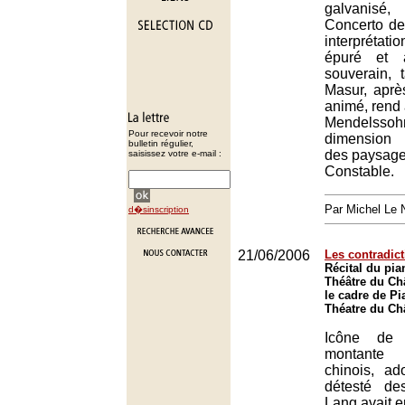
galvanisé
Concerto d
interpréta
épuré et a
souverain, 
Masur, après
animé, rend 
Mendel
Pour recevoir notre
dimension 
bulletin régulier,
des paysage
saisissez votre e-mail :
Constable.
Par Michel Le 
d�sinscription
21/06/2006
Les contradic
Récital du pi
Théâtre du Châ
le cadre de Pi
Théatre du Châ
Icône de 
montante 
chinois, a
détesté de
Lang avait e