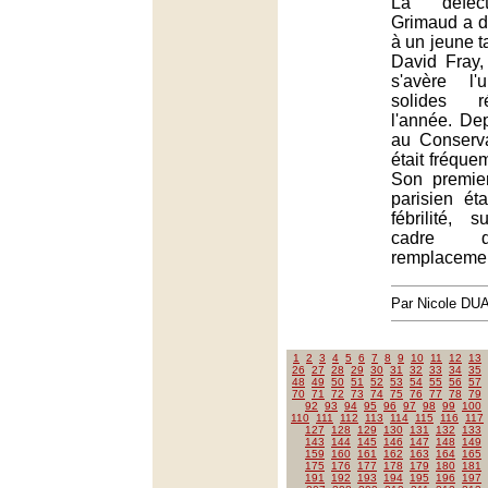
La défect
Grimaud a 
à un jeune ta
David Fray,
s'avère l
solides r
l'année. De
au Conserv
était fréqu
Son premie
parisien ét
fébrilité, 
cadre d
remplacemen
Par Nicole DU
1
2
3
4
5
6
7
8
9
10
11
12
13
26
27
28
29
30
31
32
33
34
35
48
49
50
51
52
53
54
55
56
57
70
71
72
73
74
75
76
77
78
79
92
93
94
95
96
97
98
99
100
110
111
112
113
114
115
116
117
127
128
129
130
131
132
133
143
144
145
146
147
148
149
159
160
161
162
163
164
165
175
176
177
178
179
180
181
191
192
193
194
195
196
197