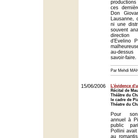
productions
ces derniè
Don Giovan
Lausanne, 
ni une distr
souvent ana
directio
d'Evelino P
malheureu
au-dessus
savoir-faire.
Par Mehdi MA
15/06/2006
L'évidence d'
Récital de Mau
Théâtre du Châ
le cadre de Pi
Théatre du Châ
Pour son
annuel à Pi
public par
Pollini avait
au romantis