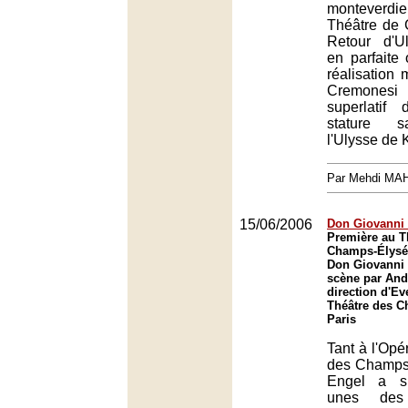
monteverd
Théâtre de
Retour d'Ul
en parfaite
réalisation m
Cremonesi 
superlatif
stature s
l'Ulysse de 
Par Mehdi MA
15/06/2006
Don Giovanni 
Première au T
Champs-Élysée
Don Giovanni 
scène par And
direction d'Ev
Théâtre des C
Paris
Tant à l'Opé
des Champs
Engel a si
unes des