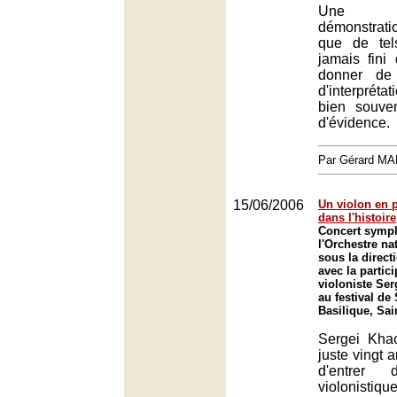
Une so
démonstrat
que de tel
jamais fini 
donner de
d'interprétat
bien souve
d'évidence.
Par Gérard M
15/06/2006
Un violon en p
dans l'histoire
Concert symp
l'Orchestre na
sous la direct
avec la partic
violoniste Se
au festival de
Basilique, Sai
Sergei Khac
juste vingt 
d'entrer d
violonisti