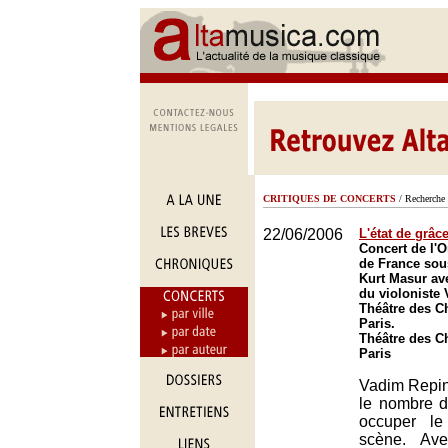
CRITIQUES DE CONCERTS
/ Recherche 
22/06/2006
L'état de grâc
Concert de l'O
de France sous
Kurt Masur ave
du violoniste
Théâtre des C
Paris.
Théâtre des C
Paris
Vadim Repin
le nombre 
occuper le
scène. Ave