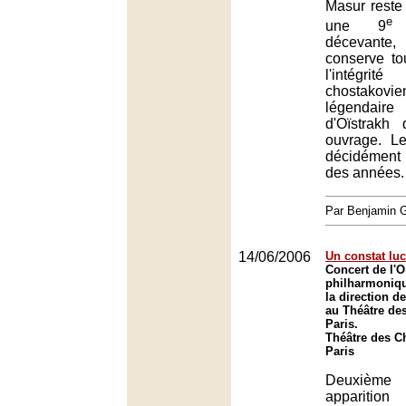
Masur reste 
e
une 9
d
décevante,
conserve tou
l'intégri
chostakovie
légendai
d'Oïstrakh
ouvrage. Le
décidément
des années.
Par Benjamin
14/06/2006
Un constat lu
Concert de l'O
philharmoniq
la direction d
au Théâtre de
Paris.
Théâtre des C
Paris
Deuxième
appar