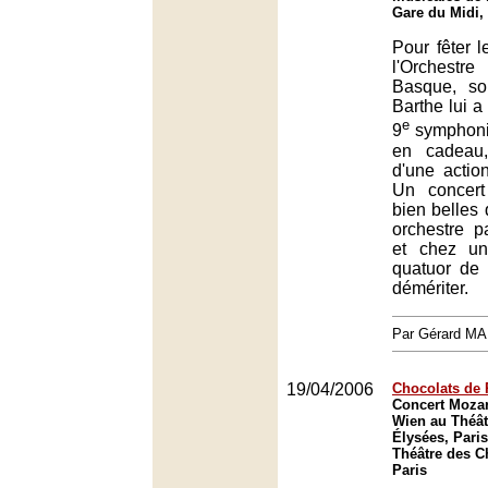
Gare du Midi, 
Pour fêter l
l'Orchestr
Basque, so
Barthe lui a 
e
9
symphoni
en cadeau
d'une actio
Un concert
bien belles 
orchestre p
et chez u
quatuor de 
démériter.
Par Gérard M
19/04/2006
Chocolats de
Concert Mozar
Wien au Théâ
Élysées, Paris
Théâtre des 
Paris