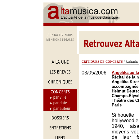
CRITIQUES DE CONCERTS
/ Recherche 
03/05/2006
Angelika au fa
Récital de la
Angelika Kirc
accompagnée 
Helmut Deutsc
Champs-Élysée
Théâtre des 
Paris
Silhoue
hollywoodi
1940, ais
moyens voc
de leur f