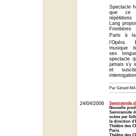
Spectacle 
que ce 
répétitio
Lang propos
Frontières
Paris à l
l'Opéra B
musique br
ses longu
spectacle q
jamais s'y i
et susci
interrogation
Par Gérard M
24/04/2006
Semiramide da
Nouvelle prod
Semiramide d
scène par Gilb
la direction d
Théâtre des 
Paris.
Théâtre des 