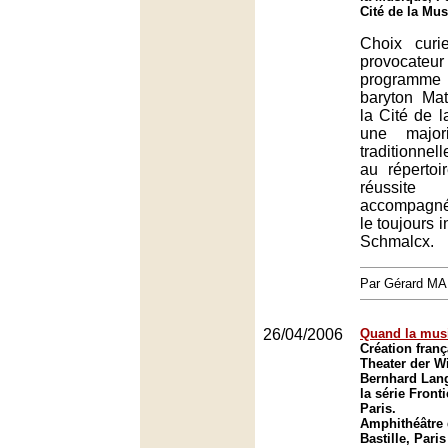
Cité de la Mus
Choix cur
provocat
programme d
baryton Ma
la Cité de 
une major
traditionne
au répertoi
réussit
accompagné
le toujours 
Schmalcx.
Par Gérard M
26/04/2006
Quand la musi
Création fran
Theater der W
Bernhard Lang
la série Front
Paris.
Amphithéâtre 
Bastille, Paris