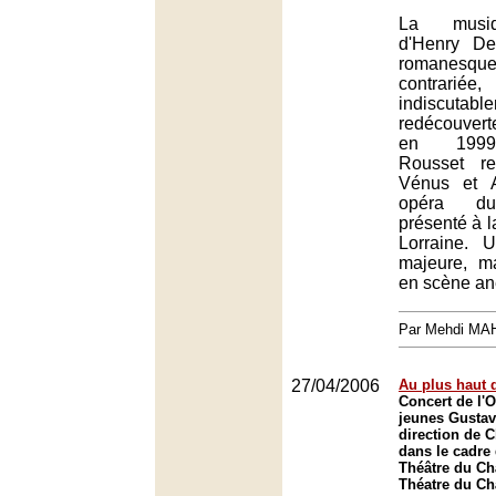
La musiq
d'Henry De
romanesqu
contrar
indiscuta
redécouver
en 1999,
Rousset r
Vénus et A
opéra du
présenté à l
Lorraine. U
majeure, m
en scène an
Par Mehdi MA
27/04/2006
Au plus haut 
Concert de l'
jeunes Gustav
direction de 
dans le cadre 
Théâtre du Châ
Théatre du Châ