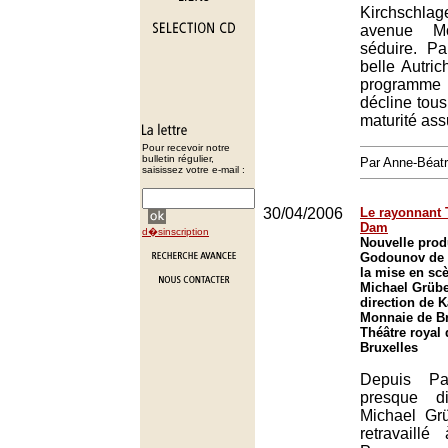
Kirchschlag
avenue Mo
séduire. Pa
belle Autri
programme
décline tous
maturité as
Pour recevoir notre
bulletin régulier,
Par Anne-Béat
saisissez votre e-mail :
30/04/2006
Le rayonnant 
Dam
d�sinscription
Nouvelle prod
Godounov de 
la mise en sc
Michael Grübe
direction de 
Monnaie de Br
Théâtre royal 
Bruxelles
Depuis Pa
presque d
Michael Grü
retravaill