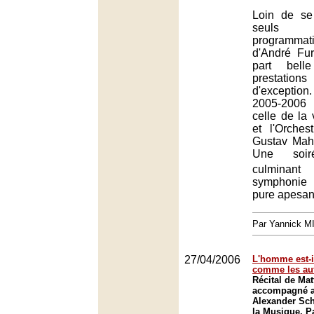
Loin de se
seuls r
programma
d'André Fur
part bell
prestation
d'exception.
2005-2006
celle de la
et l'Orche
Gustav Mahl
Une soiré
culminan
symphonie
pure apesan
Par Yannick 
27/04/2006
L'homme est-
comme les au
Récital de Ma
accompagné a
Alexander Sch
la Musique, Pa