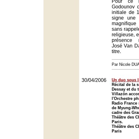
Pour ce n
Godounov d
initiale de 
signe une
magnifique
sans rappele
religieuse, e
présence 
José Van Da
titre.
Par Nicole DU
30/04/2006
Un duo sous l
Récital de la 
Dessay et du 
Villazón acc
l'Orchestre p
Radio France 
de Myung-Whu
cadre des Gra
Théâtre des 
Paris.
Théâtre des 
Paris