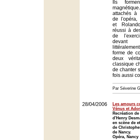
Ils forme
magnétique.
attachés à l
de l'opéra,
et Roland
réussi à des
de l'exerc
devant
littéralemen
forme de co
deux vérit
classique ch
de chanter 
fois aussi c
Par Séverine
28/04/2006
Les amours co
Vénus et Ado
Recréation de
d'Henry Desma
en scène de et
de Christophe
de Nancy.
Opéra, Nancy