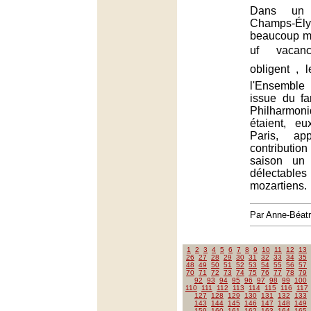
Dans un 
Champs-É
beaucoup mo
uf  vaca
obligent ,
l'Ensemble 
issue du f
Philharmon
étaient, e
Paris, ap
contribution 
saison un 
délectabl
mozartiens.
Par Anne-Béat
1
2
3
4
5
6
7
8
9
10
11
12
13
26
27
28
29
30
31
32
33
34
35
48
49
50
51
52
53
54
55
56
57
70
71
72
73
74
75
76
77
78
79
92
93
94
95
96
97
98
99
100
110
111
112
113
114
115
116
117
127
128
129
130
131
132
133
143
144
145
146
147
148
149
159
160
161
162
163
164
165