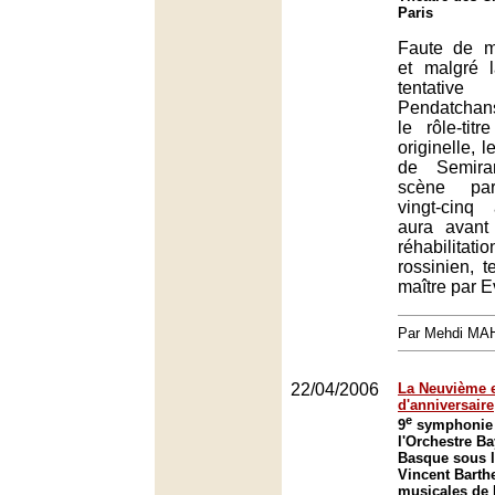
Paris
Faute de m
et malgré 
tentative
Pendatchans
le rôle-tit
originelle, l
de Semira
scène par
vingt-cinq
aura avant
réhabilitati
rossinien, 
maître par E
Par Mehdi MA
22/04/2006
La Neuvième 
d'anniversaire
e
9
symphonie 
l'Orchestre B
Basque sous l
Vincent Barthe
musicales de B