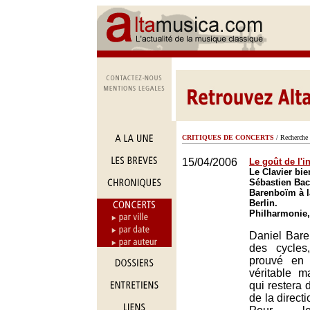
CRITIQUES DE CONCERTS
/ Recherche 
15/04/2006
Le goût de l'in
Le Clavier bi
Sébastien Bac
Barenboïm à l
Berlin.
Philharmonie,
Daniel Bare
des cycles
prouvé en
véritable 
qui restera 
de la direct