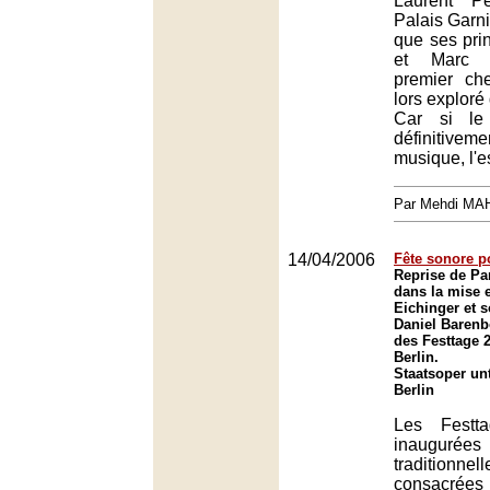
Laurent P
Palais Garni
que ses prin
et Marc 
premier che
lors exploré 
Car si le
définitiveme
musique, l'e
Par Mehdi MA
14/04/2006
Fête sonore p
Reprise de Pa
dans la mise 
Eichinger et s
Daniel Barenb
des Festtage 
Berlin.
Staatsoper un
Berlin
Les Festta
inaugurées
traditionnel
consacrées