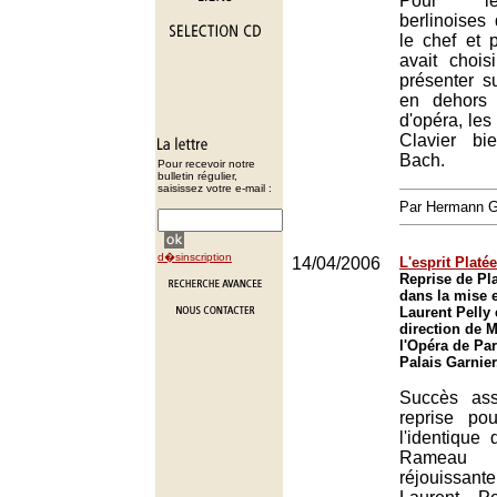
Pour le
berlinoises
le chef et p
avait chois
présenter s
en dehors
d'opéra, les
Clavier b
Bach.
Pour recevoir notre
bulletin régulier,
saisissez votre e-mail :
Par Hermann
d�sinscription
14/04/2006
L'esprit Platée
Reprise de Pl
dans la mise 
Laurent Pelly 
direction de 
l'Opéra de Par
Palais Garnier
Succès ass
reprise po
l'identique
Rameau
réjouissant