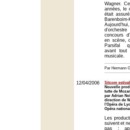
Wagner. Ce
années, le 
était assur
Barenboim-K
Aujourd'
d'orchestr
concours d'
en scène,
Parsifal q
avant tout
musicale.
Par Hermann
12/04/2006
Sitcom estiva
Nouvelle prod
tutte de Moza
par Adrian No
direction de W
l'Opéra de Ly
Opéra nationa
Les product
suivent et n
pas : apr