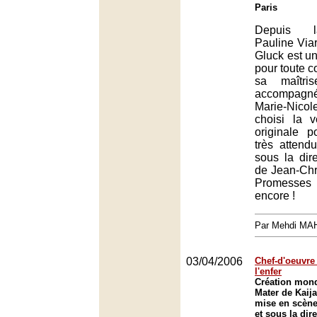
Paris
Depuis l
Pauline Viar
Gluck est u
pour toute co
sa maîtris
accompagn
Marie-Nic
choisi la v
originale 
très attend
sous la dire
de Jean-Chr
Promesses 
encore !
Par Mehdi MA
03/04/2006
Chef-d'oeuvre
l'enfer
Création mond
Mater de Kaij
mise en scène
et sous la dir