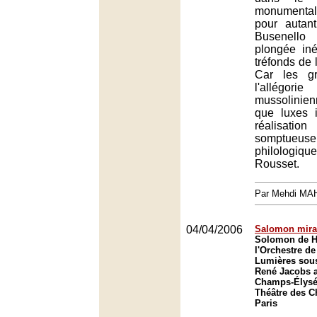
monumenta
pour autan
Busenello 
plongée in
tréfonds de
Car les g
l'allégor
mussolinie
que luxes i
réalisa
somptu
philologiqu
Rousset.
Par Mehdi MA
04/04/2006
Salomon mira
Solomon de H
l'Orchestre de
Lumières sous
René Jacobs a
Champs-Élysée
Théâtre des 
Paris