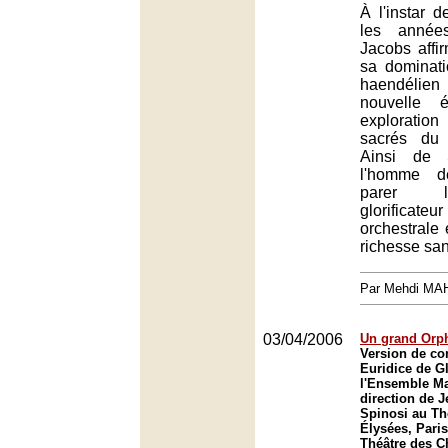
À l'instar 
les année
Jacobs affi
sa dominatio
haendéli
nouvelle 
explorati
sacrés du
Ainsi de 
l'homme d
parer l
glorificate
orchestrale 
richesse san
Par Mehdi MA
03/04/2006
Un grand Orph
Version de co
Euridice de G
l'Ensemble Ma
direction de 
Spinosi au Th
Élysées, Paris
Théâtre des 