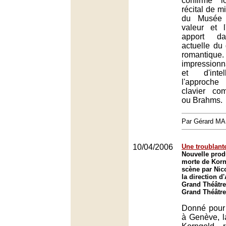
confirmé l
récital de mi
du Musée 
valeur et l
apport da
actuelle du 
romanti
impressionn
et d'inte
l'approche
clavier c
ou Brahms.
Par Gérard M
10/04/2006
Une troublant
Nouvelle produ
morte de Kor
scène par Nic
la direction 
Grand Théâtre
Grand Théâtre
Donné pour 
à Genève, l