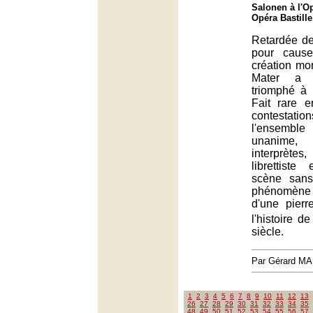
Salonen à l'Op
Opéra Bastille
Retardée de
pour caus
création mo
Mater a
triomphé à l
Fait rare 
contestatio
l'ensembl
unanime
interprète
librettist
scène sans 
phénomèn
d'une pier
l'histoire d
siècle.
Par Gérard M
1
2
3
4
5
6
7
8
9
10
11
12
13
26
27
28
29
30
31
32
33
34
35
48
49
50
51
52
53
54
55
56
57