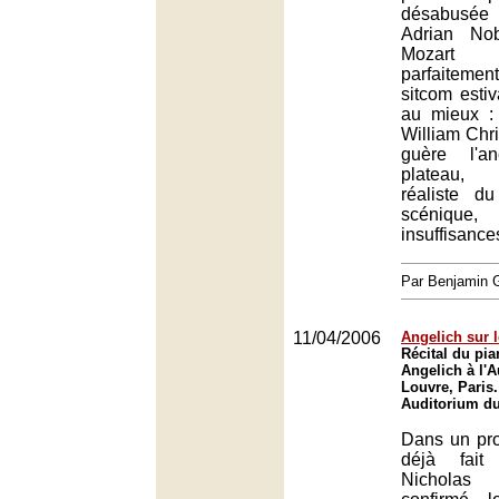
désabusée
Adrian No
Mozart q
parfaitemen
sitcom esti
au mieux : 
William Chr
guère l'a
plateau, 
réaliste d
scénique
insuffisance
Par Benjamin
11/04/2006
Angelich sur 
Récital du pia
Angelich à l'
Louvre, Paris.
Auditorium du
Dans un pr
déjà fait
Nicholas