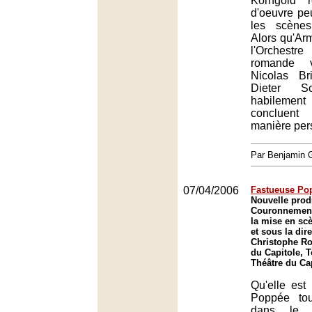
Korngold 
d'oeuvre pe
les scènes
Alors qu'Ar
l'Orchestr
romande v
Nicolas B
Dieter Sc
habilement 
concluent
manière per
Par Benjamin
07/04/2006
Fastueuse Po
Nouvelle prod
Couronnement
la mise en sc
et sous la dir
Christophe Ro
du Capitole, 
Théâtre du Ca
Qu'elle est 
Poppée tou
dans le 