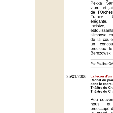
Pekka Sara
vibrer et jai
de l'Orches
France. U
élégante,
incisive,
éblouissant
s'impose c
de la coule
un concou
précieux le
Berezowski.
Par Pauline 
25/01/2006
La leçon d'un
Récital du pia
dans le cadre 
Théâtre du Châ
Théatre du Châ
Peu souven
nous, et
préoccupé d