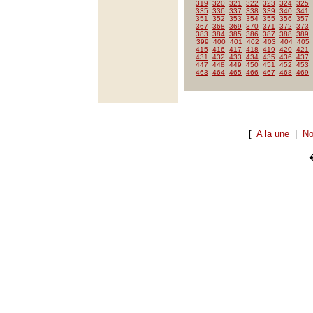
319
320
321
322
323
324
325
335
336
337
338
339
340
341
351
352
353
354
355
356
357
367
368
369
370
371
372
373
383
384
385
386
387
388
389
399
400
401
402
403
404
405
415
416
417
418
419
420
421
431
432
433
434
435
436
437
447
448
449
450
451
452
453
463
464
465
466
467
468
469
[
A la une
|
No