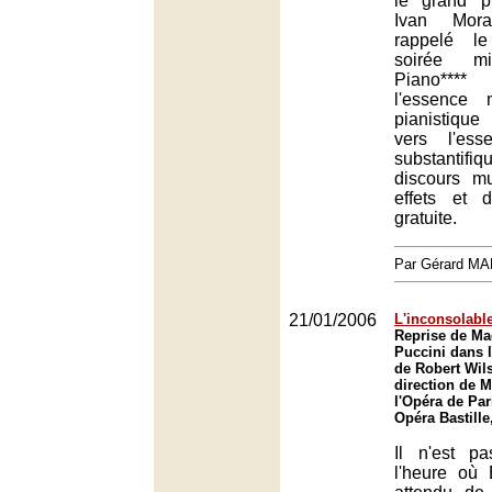
le grand p
Ivan Mor
rappelé l
soirée mi
Piano****
l'essence 
pianistique
vers l'ess
substantif
discours mu
effets et d
gratuite.
Par Gérard M
21/01/2006
L'inconsolable
Reprise de Ma
Puccini dans 
de Robert Wils
direction de M
l'Opéra de Par
Opéra Bastille
Il n'est pa
l'heure où