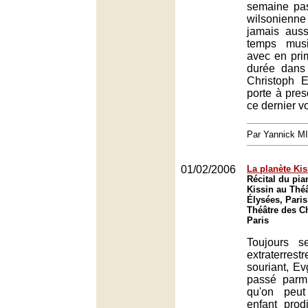
semaine pas
wilsonienne
jamais auss
temps musi
avec en pri
durée dans 
Christoph 
porte à pre
ce dernier vo
Par Yannick M
01/02/2006
La planète Kis
Récital du pia
Kissin au Thé
Élysées, Paris
Théâtre des C
Paris
Toujours s
extraterrest
souriant, Ev
passé parm
qu'on peut
enfant prod