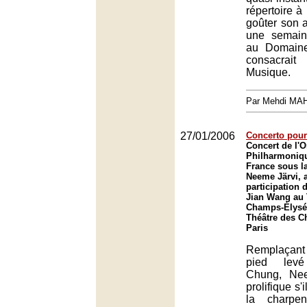
répertoire à 
goûter son a
une semain
au Domaine
consacrai
Musique.
Par Mehdi MA
27/01/2006
Concerto pour
Concert de l'O
Philharmoniq
France sous la
Neeme Järvi, a
participation 
Jian Wang au 
Champs-Élysée
Théâtre des C
Paris
Remplaçan
pied lev
Chung, Nee
prolifique s'
la charpe