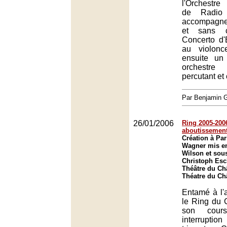
l'Orchestre
de Radio 
accompagne
et sans c
Concerto d'E
au violonc
ensuite un
orchestr
percutant et
Par Benjamin
26/01/2006
Ring 2005-2006
aboutissemen
Création à Par
Wagner mis e
Wilson et sous
Christoph Es
Théâtre du Châ
Théatre du Châ
Entamé à l'
le Ring du 
son cour
interruptio