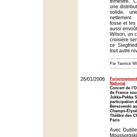
trimestre. C
une distribu
solide, un
nettement 
fosse et les
aussi envoû
Wilson, un c
croisière se
ce Siegfrie
tout autre ni
Par Yannick M
26/01/2006
Foisonnement 
National
Concert de l'O
de France sous
Jukka-Pekka Sa
participation 
Berezowski au
Champs-Élysée
Théâtre des C
Paris
Avec Dutille
Moussorgsk