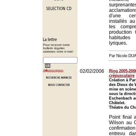
surpren
acclamatio
d'une cen
installés a
les compre
production 
habitude
lyriques.
Pour recevoir notre
bulletin régulier,
saisissez votre e-mail :
Par Nicole DU
d�sinscription
02/02/2006
Ring 2005-2006
crépusculaire
Création à Pa
des Dieux de 
mise en scène
sous la direct
Eschenbach a
Châtelet.
Théatre du Châ
Point final
Wilson au C
confirmatio
entrevu da