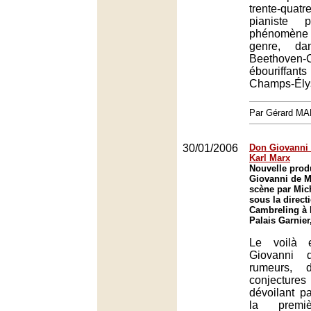
trente-qu
pianiste p
phénomène 
genre, da
Beethoven-
ébouriffant
Champs-Élys
Par Gérard M
30/01/2006
Don Giovanni 
Karl Marx
Nouvelle prod
Giovanni de M
scène par Mic
sous la direct
Cambreling à l
Palais Garnier
Le voilà 
Giovanni 
rumeurs, 
conjecture
dévoilant p
la premièr