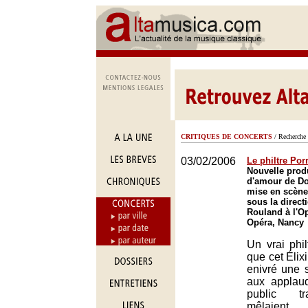
CRITIQUES DE CONCERTS
/ Recherche 
03/02/2006
Le philtre Por
Nouvelle produ
d'amour de Don
mise en scène
sous la direct
Rouland à l'O
Opéra, Nancy
Un vrai phi
que cet Élix
enivré une 
aux applau
public tr
mêlaient