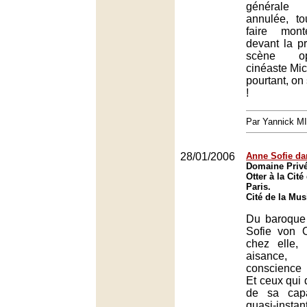
générale 
annulée, to
faire mont
devant la p
scène op
cinéaste Mi
pourtant, on
!
Par Yannick M
28/01/2006
Anne Sofie da
Domaine Privé
Otter à la Cit
Paris.
Cité de la Mus
Du baroque
Sofie von O
chez elle,
aisanc
conscience 
Et ceux qui 
de sa capa
quasi-inst