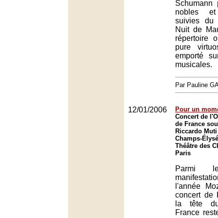
Schumann p
nobles et
suivies du
Nuit de Ma
répertoire o
pure virtuo
emporté sur
musicales.
Par Pauline 
12/01/2006
Pour un mome
Concert de l'O
de France sous
Riccardo Muti
Champs-Élysée
Théâtre des 
Paris
Parmi le
manifestatio
l'année Moz
concert de 
la tête d
France rest