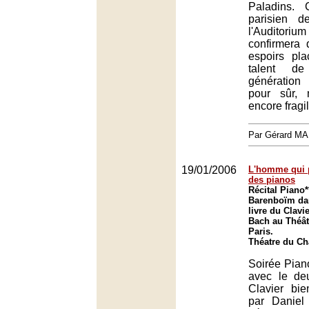
Paladins. 
parisien d
l'Auditori
confirmera 
espoirs pl
talent de
génératio
pour sûr, 
encore fragil
Par Gérard M
19/01/2006
L'homme qui pa
des pianos
Récital Piano*
Barenboïm da
livre du Clavi
Bach au Théât
Paris.
Théatre du Châ
Soirée Pian
avec le de
Clavier bi
par Daniel