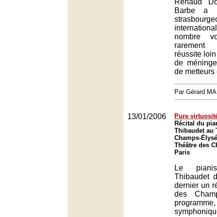
Renaud Do
Barbe a r
strasbo
internati
nombre vo
rarement
réussite loi
de méninge
de metteurs
Par Gérard M
13/01/2006
Pure virtuosit
Récital du pia
Thibaudet au 
Champs-Élysée
Théâtre des 
Paris
Le pianis
Thibaudet d
dernier un r
des Champ
programme
sympho