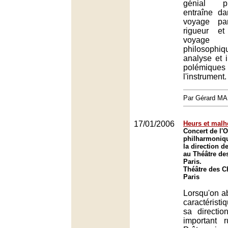
génial p
entraîne d
voyage pa
rigueur e
voyage i
philosop
analyse et i
polémiques 
l'instrument.
Par Gérard M
17/01/2006
Heurs et malh
Concert de l'O
philharmoniq
la direction d
au Théâtre de
Paris.
Théâtre des 
Paris
Lorsqu'on ab
caractéristi
sa directio
important 