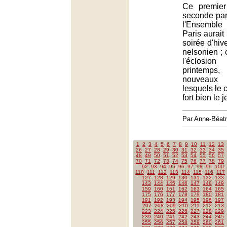
Ce premier
seconde par
l'Ensemble
Paris aurait
soirée d'hiv
nelsonien ; c
l'éclosio
printemps
nouveaux 
lesquels le c
fort bien le
Par Anne-Béat
1
2
3
4
5
6
7
8
9
10
11
12
13
26
27
28
29
30
31
32
33
34
35
48
49
50
51
52
53
54
55
56
57
70
71
72
73
74
75
76
77
78
79
92
93
94
95
96
97
98
99
100
110
111
112
113
114
115
116
117
127
128
129
130
131
132
133
143
144
145
146
147
148
149
159
160
161
162
163
164
165
175
176
177
178
179
180
181
191
192
193
194
195
196
197
207
208
209
210
211
212
213
223
224
225
226
227
228
229
239
240
241
242
243
244
245
255
256
257
258
259
260
261