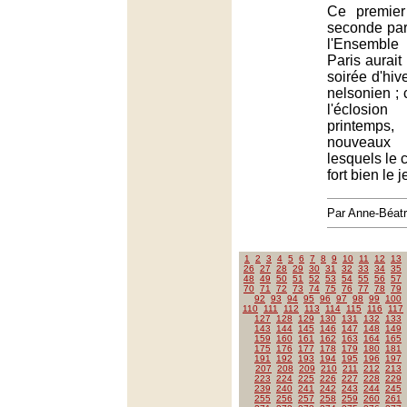
Ce premier
seconde par
l'Ensemble
Paris aurait
soirée d'hiv
nelsonien ; c
l'éclosio
printemps
nouveaux 
lesquels le c
fort bien le
Par Anne-Béat
1
2
3
4
5
6
7
8
9
10
11
12
13
26
27
28
29
30
31
32
33
34
35
48
49
50
51
52
53
54
55
56
57
70
71
72
73
74
75
76
77
78
79
92
93
94
95
96
97
98
99
100
110
111
112
113
114
115
116
117
127
128
129
130
131
132
133
143
144
145
146
147
148
149
159
160
161
162
163
164
165
175
176
177
178
179
180
181
191
192
193
194
195
196
197
207
208
209
210
211
212
213
223
224
225
226
227
228
229
239
240
241
242
243
244
245
255
256
257
258
259
260
261