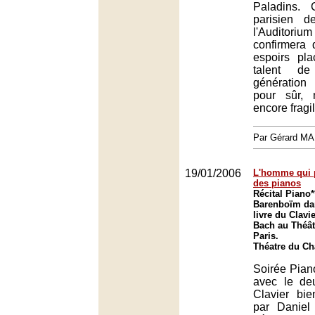
Paladins. 
parisien d
l'Auditori
confirmera 
espoirs pl
talent de
génératio
pour sûr, 
encore fragil
Par Gérard M
19/01/2006
L'homme qui pa
des pianos
Récital Piano*
Barenboïm da
livre du Clavi
Bach au Théât
Paris.
Théatre du Châ
Soirée Pian
avec le de
Clavier bi
par Daniel