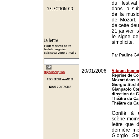
du festiva
dans la suit
de la musi
de Mozart, 
de cette deu
21 janvier, 
le signe de
simplicité.
Pour recevoir notre
bulletin régulier,
saisissez votre e-mail :
Par Pauline 
20/01/2006
Vibrant hom
d�sinscription
Reprise de Cos
Mozart dans l
Giorgio Strehl
Gianpaolo Cort
direction de C
Théâtre du Ca
Théâtre du Ca
Confié à 
scène moins
lettre que d
dernière m
Giorgio St