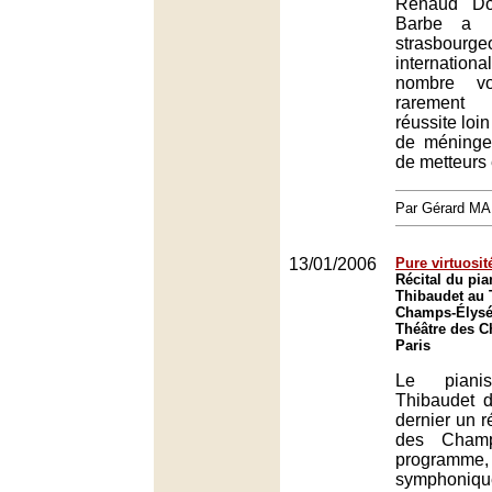
Renaud Do
Barbe a r
strasbo
internati
nombre vo
rarement
réussite loi
de méninge
de metteurs
Par Gérard M
13/01/2006
Pure virtuosit
Récital du pia
Thibaudet au 
Champs-Élysée
Théâtre des 
Paris
Le pianis
Thibaudet d
dernier un r
des Champ
programme
sympho