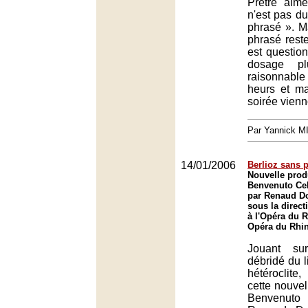
Prêtre aim
n'est pas du
phrasé ». M
phrasé reste
est questio
dosage p
raisonnabl
heurs et ma
soirée vien
Par Yannick 
14/01/2006
Berlioz sans 
Nouvelle prod
Benvenuto Cel
par Renaud Do
sous la direct
à l'Opéra du R
Opéra du Rhin
Jouant su
débridé du li
hétéroclite
cette nouvel
Benvenuto 