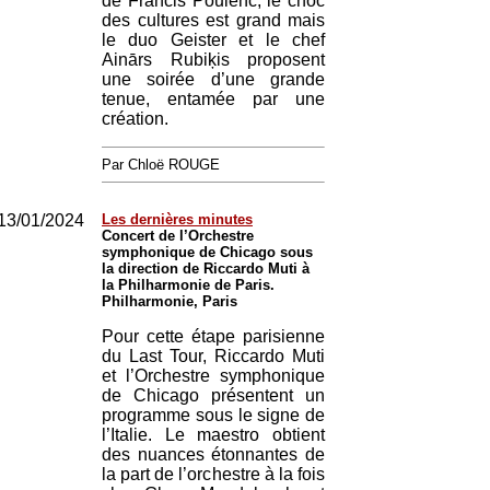
de Francis Poulenc, le choc
des cultures est grand mais
le duo Geister et le chef
Ainārs Rubiķis proposent
une soirée d’une grande
tenue, entamée par une
création.
Par Chloë ROUGE
13/01/2024
Les dernières minutes
Concert de l’Orchestre
symphonique de Chicago sous
la direction de Riccardo Muti à
la Philharmonie de Paris.
Philharmonie, Paris
Pour cette étape parisienne
du Last Tour, Riccardo Muti
et l’Orchestre symphonique
de Chicago présentent un
programme sous le signe de
l’Italie. Le maestro obtient
des nuances étonnantes de
la part de l’orchestre à la fois