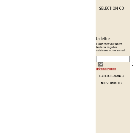
Pour recevoir notre
bulletin régulier,
saisissez votre e-mail :
d�sinscription