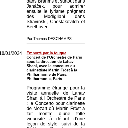
dans Brahms et surtout dans
Janáček, pour admirer
ensuite le lyrisme prégnant
des Modigliani dans
Stravinski, Chostakovitch et
Beethoven.
Par Thomas DESCHAMPS
18/01/2024
Emporté par la fougue
Concert de l’Orchestre de Paris
sous la direction de Lahav
Shani, avec le concours du
clarinettiste Martin Fröst à la
Philharmonie de Paris.
Philharmonie, Paris
Programme étrange pour la
visite annuelle de Lahav
Shani à l’Orchestre de Paris
: le Concerto pour clarinette
de Mozart où Martin Fröst a
fait montre d’une folle
virtuosité à défaut d’une
leçon de style, suivi de la