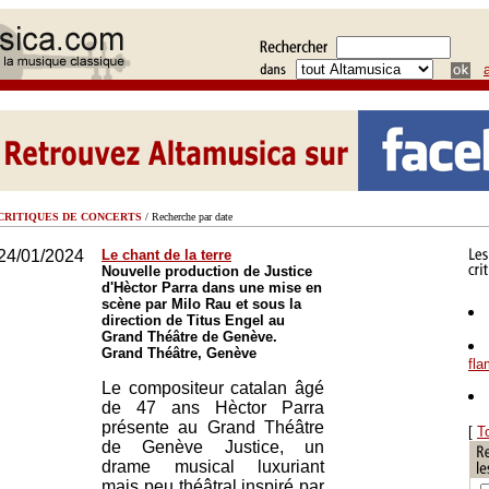
CRITIQUES DE CONCERTS
/ Recherche par date
24/01/2024
Le chant de la terre
Nouvelle production de Justice
d'Hèctor Parra dans une mise en
scène par Milo Rau et sous la
direction de Titus Engel au
Grand Théâtre de Genève.
Grand Théâtre, Genève
fl
Le compositeur catalan âgé
de 47 ans Hèctor Parra
présente au Grand Théâtre
[
T
de Genève Justice, un
drame musical luxuriant
mais peu théâtral inspiré par