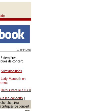
aide
07 ao�t 2026
Surexpositions
Lady Macbeth en
ammes
Retour vers le futur II
ous les concerts
]