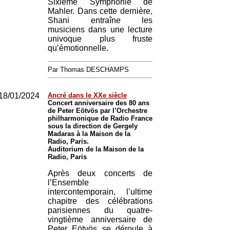
Sixième Symphonie de
Mahler. Dans cette dernière,
Shani entraîne les
musiciens dans une lecture
univoque plus fruste
qu’émotionnelle.
Par Thomas DESCHAMPS
18/01/2024
Ancré dans le XXe siècle
Concert anniversaire des 80 ans
de Peter Eötvös par l’Orchestre
philharmonique de Radio France
sous la direction de Gergely
Madaras à la Maison de la
Radio, Paris.
Auditorium de la Maison de la
Radio, Paris
Après deux concerts de
l’Ensemble
intercontemporain, l’ultime
chapitre des célébrations
parisiennes du quatre-
vingtième anniversaire de
Peter Eötvös se déroule à