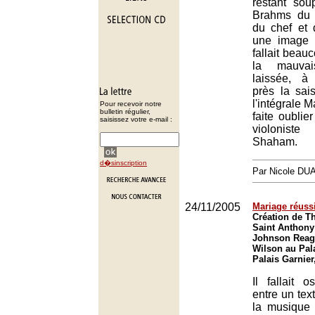
restant sou
Brahms du 
du chef et 
une image r
fallait beau
la mauvai
laissée, à
près la sai
l'intégrale M
Pour recevoir notre
bulletin régulier,
faite oublie
saisissez votre e-mail :
violoniste
Shaham.
d�sinscription
Par Nicole DU
24/11/2005
Mariage réuss
Création de T
Saint Anthony
Johnson Reag
Wilson au Pala
Palais Garnier
Il fallait 
entre un tex
la musique 