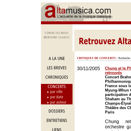
CRITIQUES DE CONCERTS
/ Recherche 
30/11/2005
Chung et le P
retrouvés
Concert Brahm
Philharmoniq
France sous la
Myung-Whun C
participation 
Shaham au Th
Champs-Élysée
Théâtre des C
Paris
Chung re
orchestre g