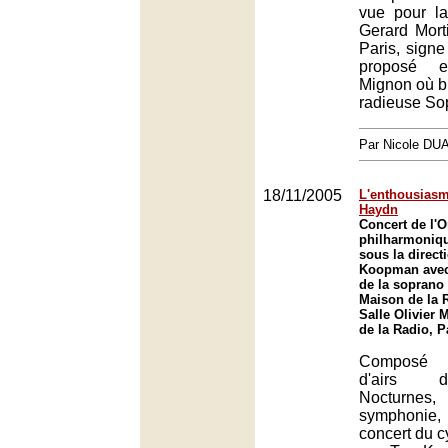
vue pour l
Gerard Mort
Paris, sign
proposé 
Mignon où bri
radieuse So
Par Nicole DU
18/11/2005
L'enthousiasm
Haydn
Concert de l'O
philharmoniqu
sous la direct
Koopman avec 
de la soprano 
Maison de la R
Salle Olivier 
de la Radio, P
Composé d
d'airs d
Nocturnes,
symphonie
concert du c