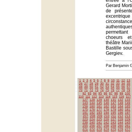
entrée à l'
Gerard Mortie
de présent
excentri
circonsta
authentique
permettant
choeurs et
théâtre Marii
Bastille sou
Gergiev.
Par Benjamin
1
2
3
4
5
6
7
8
9
10
11
12
13
26
27
28
29
30
31
32
33
34
35
48
49
50
51
52
53
54
55
56
57
70
71
72
73
74
75
76
77
78
79
92
93
94
95
96
97
98
99
100
110
111
112
113
114
115
116
117
127
128
129
130
131
132
133
143
144
145
146
147
148
149
159
160
161
162
163
164
165
175
176
177
178
179
180
181
191
192
193
194
195
196
197
207
208
209
210
211
212
213
223
224
225
226
227
228
229
239
240
241
242
243
244
245
255
256
257
258
259
260
261
271
272
273
274
275
276
277