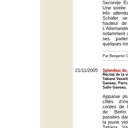
Seconde Éc
Une soirée 
très attend
Schäfer s
hauteur de
L'Allem
notamment 
ses parten
quelques ins
Par Benjamin
21/11/2005
Splendeur du 
Récital de la v
Tatiana Vassili
Gaveau, Paris
Salle Gaveau,
Apparue plu
côtés d'in
cordes de 
de Berlin
passées dan
la jeune vio
Tatiana Va