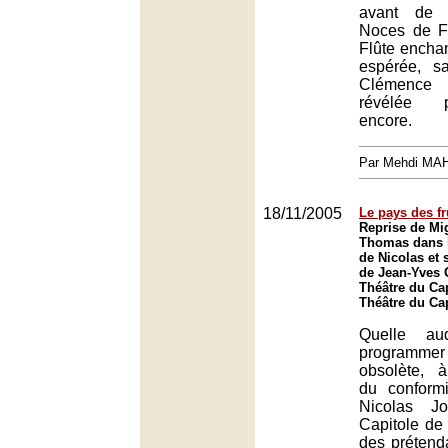
avant de s
Noces de Fi
Flûte encha
espérée, s
Clémence d
révélée p
encore.
Par Mehdi MA
18/11/2005
Le pays des fr
Reprise de M
Thomas dans 
de Nicolas et 
de Jean-Yves
Théâtre du Cap
Théâtre du Ca
Quelle a
programme
obsolète, à
du conform
Nicolas Jo
Capitole de 
des prétend