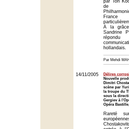
par Ton Ko
de l'O
Philharmon
France s
particulière
À la grâce
Sandrine P
répondu l
communic
hollandais.
Par Mehdi MA
14/11/2005
Délires corros
Nouvelle prod
Dimitri Chost
scène par Yuri
la troupe du T
sous la direct
Gergiev à l'Op
Opéra Bastille
Rareté su
européenn
Chostakov