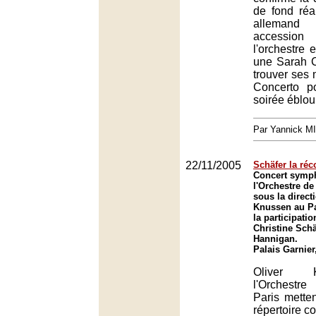
de fond réa
allemand
accession
l'orchestre
une Sarah 
trouver ses
Concerto p
soirée éblou
Par Yannick M
22/11/2005
Schäfer la réco
Concert symp
l'Orchestre de
sous la direct
Knussen au Pa
la participati
Christine Schä
Hannigan.
Palais Garnier
Oliver 
l'Orchestr
Paris metten
répertoire c