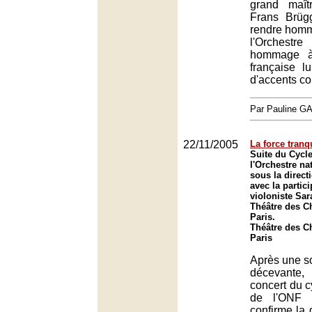
grand maît
Frans Brüg
rendre homm
l'Orchestr
hommage à
française l
d'accents co
Par Pauline 
22/11/2005
La force tranq
Suite du Cycl
l'Orchestre na
sous la direct
avec la partici
violoniste Sa
Théâtre des C
Paris.
Théâtre des C
Paris
Après une so
décevante
concert du c
de l'ONF 
confirme la q