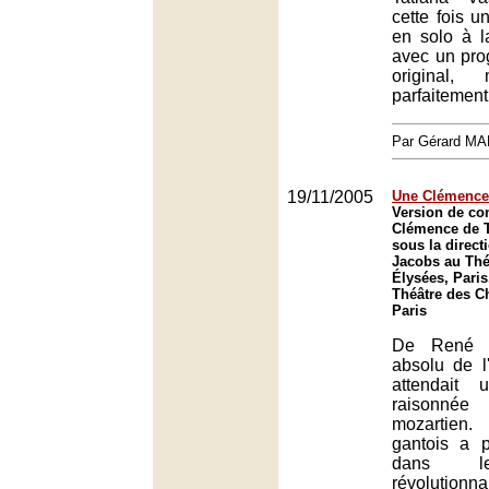
cette fois u
en solo à l
avec un prog
original, 
parfaitemen
Par Gérard M
19/11/2005
Une Clémence 
Version de con
Clémence de T
sous la direct
Jacobs au Thé
Élysées, Paris
Théâtre des C
Paris
De René J
absolu de l
attendait 
raisonnée 
mozartien.
gantois a p
dans le
révolutionnan