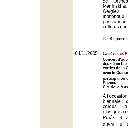
de l'Orche
Mariinski a
Gergiev
inattendue 
passionna
cultures que
Par Benjamin
04/11/2005
La sève des Pr
Concert d'ouve
deuxième bien
cordes de la 
avec le Quatuo
participation 
Planès.
Cité de la Mus
À l'occasio
biennale 
cordes, l
musique a c
Praák et 
ouvrir le 