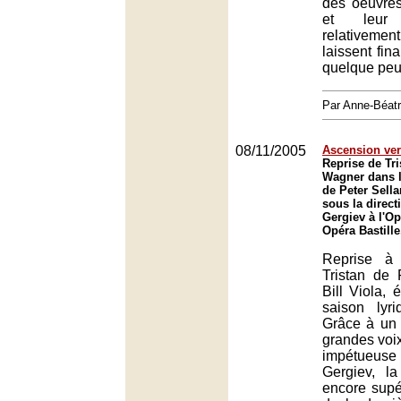
des oeuvres,
et leur i
relativem
laissent fin
quelque peu 
Par Anne-Béat
08/11/2005
Ascension ver
Reprise de Tri
Wagner dans l
de Peter Sellar
sous la direct
Gergiev à l'Op
Opéra Bastille
Reprise à 
Tristan de 
Bill Viola,
saison lyr
Grâce à un 
grandes voix 
impétueu
Gergiev, la
encore supér