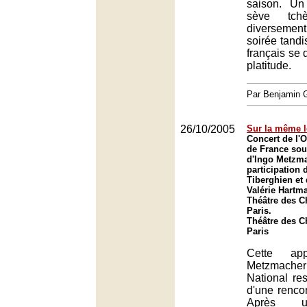
saison. Un
sève tchè
diversement 
soirée tandi
français se
platitude.
Par Benjamin
26/10/2005
Sur la même 
Concert de l'O
de France sous
d'Ingo Metzma
participation 
Tiberghien et 
Valérie Hartm
Théâtre des 
Paris.
Théâtre des 
Paris
Cette app
Metzmache
National rest
d'une renco
Après u