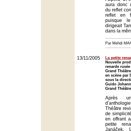
aura donc 
du reflet co
reflet en 
puisque le
dirigeait Ta
dans la mêm
Par Mehdi MA
13/11/2005
La petite ren
Nouvelle prod
renarde rusée
Grand Théâtr
en scène par D
sous la direc
Guido Johann
Grand Théâtre
Après
d'antholo
Théâtre rev
de simplicit
en offrant 
petite re
Janáček. 