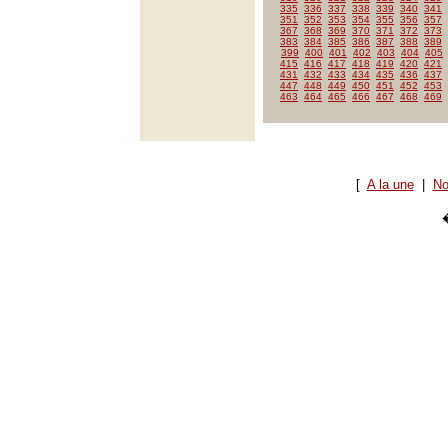
335
336
337
338
339
340
341
351
352
353
354
355
356
357
367
368
369
370
371
372
373
383
384
385
386
387
388
389
399
400
401
402
403
404
405
415
416
417
418
419
420
421
431
432
433
434
435
436
437
447
448
449
450
451
452
453
463
464
465
466
467
468
469
[
A la une
|
No