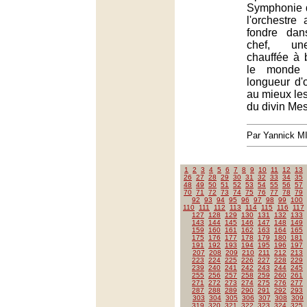
Symphonie 
l'orchestr
fondre dan
chef, une
chauffée à 
le monde
longueur d'
au mieux les
du divin Me
Par Yannick 
1
2
3
4
5
6
7
8
9
10
11
12
13
26
27
28
29
30
31
32
33
34
35
48
49
50
51
52
53
54
55
56
57
70
71
72
73
74
75
76
77
78
79
92
93
94
95
96
97
98
99
100
110
111
112
113
114
115
116
117
127
128
129
130
131
132
133
143
144
145
146
147
148
149
159
160
161
162
163
164
165
175
176
177
178
179
180
181
191
192
193
194
195
196
197
207
208
209
210
211
212
213
223
224
225
226
227
228
229
239
240
241
242
243
244
245
255
256
257
258
259
260
261
271
272
273
274
275
276
277
287
288
289
290
291
292
293
303
304
305
306
307
308
309
319
320
321
322
323
324
325