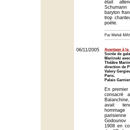
était att
Schumann
baryton fran
trop chante
poète.
Par Mehdi MA
06/11/2005
Avantage à la
Soirée de gal
Mariinski avec
Théâtre Mariin
direction de P
Valery Gergiev
Paris.
Palais Garnier
En premier 
consacré 
Balanchine,
avait te
hommage à
parisien
Godounov 
1908 en con