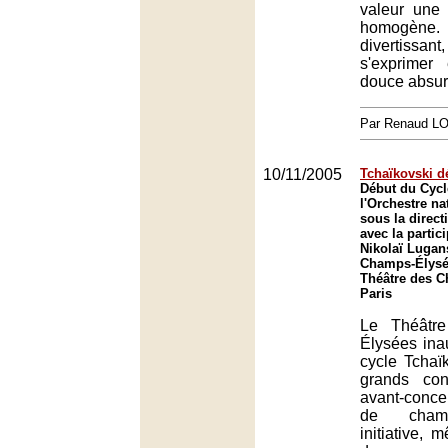
valeur une d
homogène.
divertiss
s'exprimer
douce absur
Par Renaud 
10/11/2005
Tchaïkovski 
Début du Cycl
l'Orchestre na
sous la direct
avec la partic
Nikolaï Lugan
Champs-Élysée
Théâtre des 
Paris
Le Théâtr
Élysées ina
cycle Tchaï
grands con
avant-conc
de chamb
initiative, 