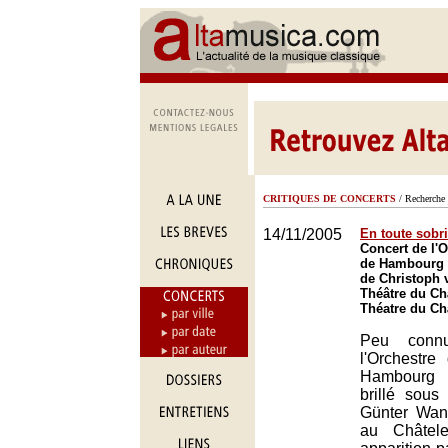
CRITIQUES DE CONCERTS
/ Recherche 
14/11/2005
En toute sobri
Concert de l'
de Hambourg s
de Christoph 
Théâtre du Châ
Théatre du Châ
Peu conn
l'Orchestr
Hambourg 
brillé sous
Günter Wand
au Châtel