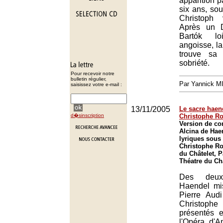
apparition p
six ans, sou
Christoph
Après un D
Bartók l
angoisse, l
trouve sa
sobriété.
Pour recevoir notre
bulletin régulier,
Par Yannick 
saisissez votre e-mail :
13/11/2005
Le sacre haen
d�sinscription
Christophe R
Version de co
Alcina de Hae
lyriques sous 
Christophe Ro
du Châtelet, P
Théatre du Châ
Des deu
Haendel mi
Pierre Audi
Christop
présentés 
l'Opéra d'A