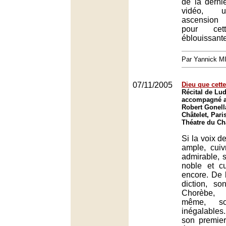
de la derni
vidéo, u
ascension
pour cett
éblouissante
Par Yannick 
07/11/2005
Dieu que cette
Récital de Lud
accompagné a
Robert Gonell
Châtelet, Pari
Théatre du Châ
Si la voix d
ample, cuivr
admirable, s
noble et cul
encore. De
diction, s
Chorèbe, 
même, so
inégalables
son premier 