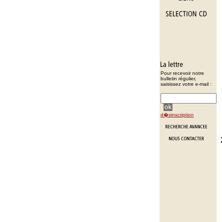
Pour recevoir notre
bulletin régulier,
saisissez votre e-mail :
d�sinscription