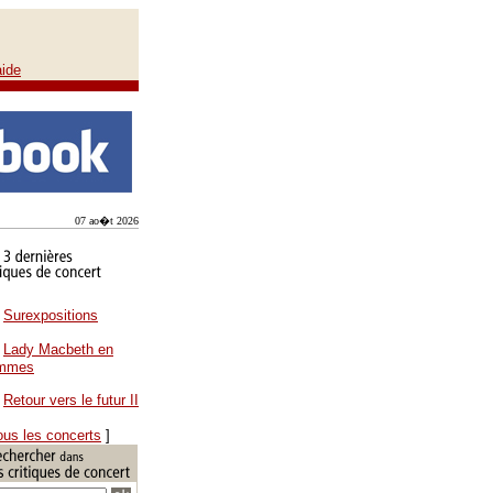
aide
07 ao�t 2026
Surexpositions
Lady Macbeth en
ammes
Retour vers le futur II
ous les concerts
]