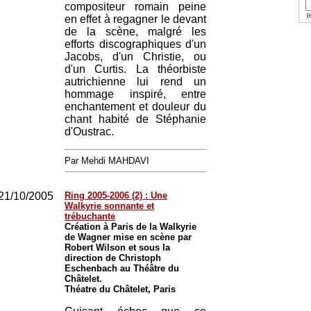
compositeur romain peine
(e
en effet à regagner le devant
de la scène, malgré les
efforts discographiques d'un
Jacobs, d'un Christie, ou
d'un Curtis. La théorbiste
autrichienne lui rend un
hommage inspiré, entre
enchantement et douleur du
chant habité de Stéphanie
d'Oustrac.
Par Mehdi MAHDAVI
21/10/2005
Ring 2005-2006 (2) : Une
Walkyrie sonnante et
trébuchante
Création à Paris de la Walkyrie
de Wagner mise en scène par
Robert Wilson et sous la
direction de Christoph
Eschenbach au Théâtre du
Châtelet.
Théatre du Châtelet, Paris