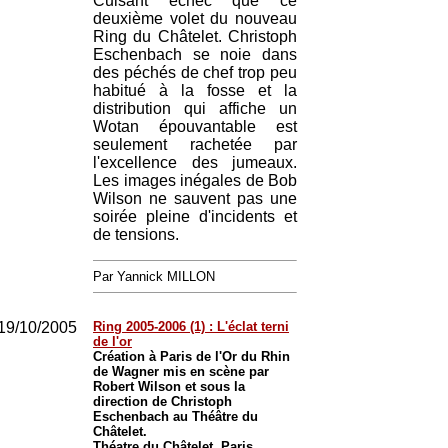
Cuisant échec que ce
deuxième volet du nouveau
Ring du Châtelet. Christoph
Eschenbach se noie dans
des péchés de chef trop peu
habitué à la fosse et la
distribution qui affiche un
Wotan épouvantable est
seulement rachetée par
l'excellence des jumeaux.
Les images inégales de Bob
Wilson ne sauvent pas une
soirée pleine d'incidents et
de tensions.
Par Yannick MILLON
19/10/2005
Ring 2005-2006 (1) : L'éclat terni
de l'or
Création à Paris de l'Or du Rhin
de Wagner mis en scène par
Robert Wilson et sous la
direction de Christoph
Eschenbach au Théâtre du
Châtelet.
Théatre du Châtelet, Paris