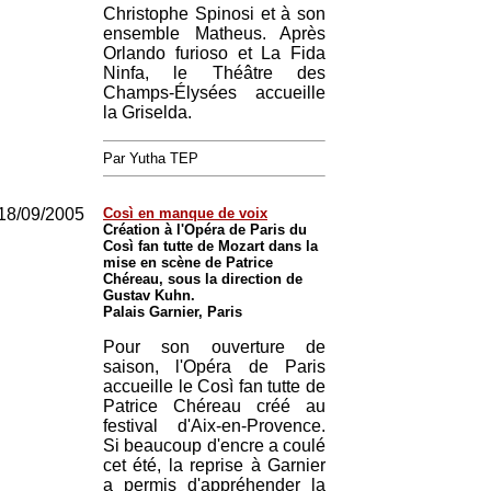
Christophe Spinosi et à son
ensemble Matheus. Après
Orlando furioso et La Fida
Ninfa, le Théâtre des
Champs-Élysées accueille
la Griselda.
Par Yutha TEP
18/09/2005
Così en manque de voix
Création à l'Opéra de Paris du
Così fan tutte de Mozart dans la
mise en scène de Patrice
Chéreau, sous la direction de
Gustav Kuhn.
Palais Garnier, Paris
Pour son ouverture de
saison, l'Opéra de Paris
accueille le Così fan tutte de
Patrice Chéreau créé au
festival d'Aix-en-Provence.
Si beaucoup d'encre a coulé
cet été, la reprise à Garnier
a permis d'appréhender la