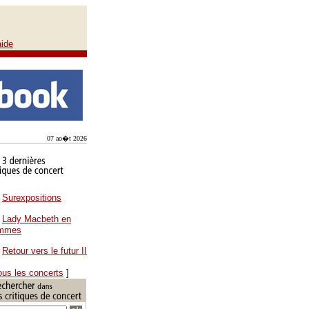
aide
07 ao�t 2026
Surexpositions
Lady Macbeth en
ammes
Retour vers le futur II
ous les concerts
]