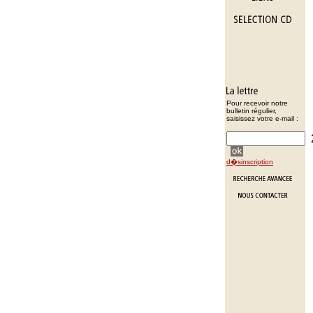
Pour recevoir notre
bulletin régulier,
saisissez votre e-mail :
d�sinscription