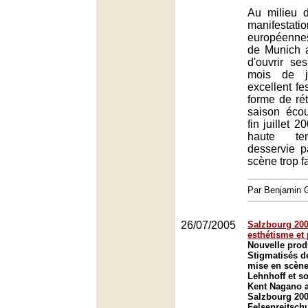
Au milieu 
manifestat
européennes
de Munich a 
d'ouvrir se
mois de j
excellent fe
forme de rét
saison écou
fin juillet 
haute te
desservie 
scène trop fa
Par Benjamin
26/07/2005
Salzbourg 2005
esthétisme et
Nouvelle prod
Stigmatisés d
mise en scène
Lehnhoff et so
Kent Nagano a
Salzbourg 200
Felsenreitsch