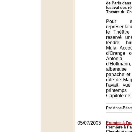
de Paris dans
festival des r
Théatre du Châ
Pour s
représentati
le Théâtre
réservé un
tendre hir
Mula. Accour
d'Orange o
Antonia
d'Hoffman
albanaise 
panache et 
rôle de Mag
l'avait vu
printemps
Capitole de
Par Anne-Béat
05/07/2005
Promise à l'ou
Première à Pa
Cherubini dan