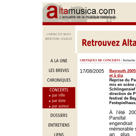
CRITIQUES DE CONCERTS
/ Recherche 
17/08/2005
Bayreuth 2005 
et à dia
Reprise du Pa
mis en scène 
Schlingensief 
direction de P
festival de Ba
Festspielhaus
À l'été 20
Parsifal
engendrai
mémorable su
an plus t