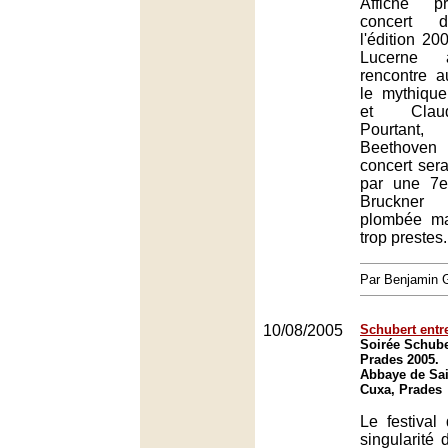
Affiche p
concert d
l'édition 20
Lucerne 
rencontre 
le mythique
et Clau
Pourtan
Beethoven 
concert ser
par une 7
Bruckner 
plombée ma
trop prestes.
Par Benjamin
10/08/2005
Schubert entr
Soirée Schuber
Prades 2005.
Abbaye de Sai
Cuxa, Prades
Le festival
singularité 