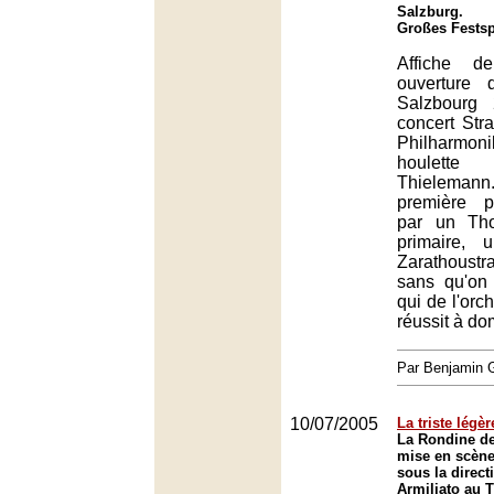
Salzburg.
Großes Festsp
Affiche d
ouverture 
Salzbourg
concert Str
Philharmo
houlette 
Thieleman
première p
par un Th
primaire, 
Zarathoust
sans qu'on
qui de l'orc
réussit à dom
Par Benjamin
10/07/2005
La triste légèr
La Rondine de
mise en scène
sous la direc
Armiliato au T