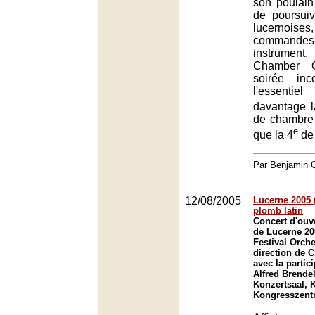
son poulain
de poursuivr
lucern
comman
instrumen
Chamber O
soirée inc
l'essent
davantage l
de chambre
e
que la 4
de 
Par Benjamin
12/08/2005
Lucerne 2005 (
plomb latin
Concert d'ouve
de Lucerne 20
Festival Orche
direction de 
avec la partic
Alfred Brendel
Konzertsaal, 
Kongresszent