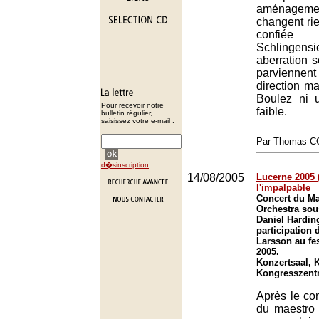
aménag
changent rie
confiée 
Schlingen
aberration 
parviennent
direction m
Boulez ni 
Pour recevoir notre
faible.
bulletin régulier,
saisissez votre e-mail :
Par Thomas 
d�sinscription
14/08/2005
Lucerne 2005 (
l'impalpable
Concert du M
Orchestra sous
Daniel Harding
participation 
Larsson au fe
2005.
Konzertsaal, 
Kongresszent
Après le con
du maestro 