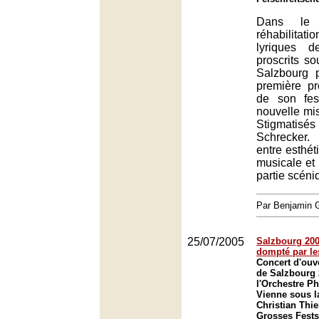
Dans le 
réhabilita
lyriques d
proscrits so
Salzbourg
première pr
de son fes
nouvelle mi
Stigmati
Schrecker.
entre esthét
musicale et 
partie scéni
Par Benjamin
25/07/2005
Salzbourg 200
dompté par le
Concert d'ouve
de Salzbourg 
l'Orchestre P
Vienne sous l
Christian Thi
Grosses Fests