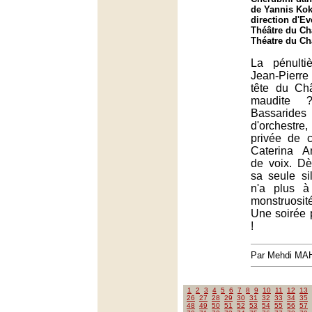
de Yannis Kok
direction d'Ev
Théâtre du Châ
Théatre du Châ
La pénult
Jean-Pierre
tête du Chât
maudite 
Bassari
d'orchestr
privée de c
Caterina A
de voix. Dè
sa seule si
n'a plus à
monstruosi
Une soirée p
!
Par Mehdi MA
1
2
3
4
5
6
7
8
9
10
11
12
13
26
27
28
29
30
31
32
33
34
35
48
49
50
51
52
53
54
55
56
57