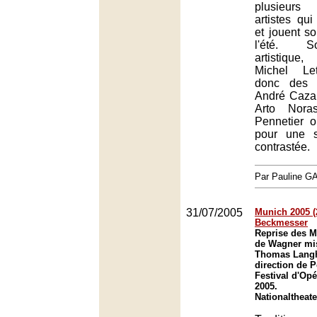
plusieur
artistes qu
et jouent s
l'été. S
artistique, 
Michel Let
donc des 
André Cazal
Arto Nora
Pennetier 
pour une s
contrastée.
Par Pauline 
31/07/2005
Munich 2005 (
Beckmesser
Reprise des M
de Wagner mis
Thomas Langho
direction de 
Festival d'Op
2005.
Nationaltheat