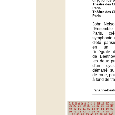
direction de 
Théâtre des 
Paris.
Théâtre des 
Paris
John Nelso
l'Ensemble
Paris, cr
symphoniq
d'été paris
en un t
l'intégrale
de Beethov
les deux pr
d'un cycl
démarré su
de roue, po
à fond de tra
Par Anne-Béat
1
2
3
4
5
6
7
8
9
10
11
12
13
26
27
28
29
30
31
32
33
34
35
48
49
50
51
52
53
54
55
56
57
70
71
72
73
74
75
76
77
78
79
92
93
94
95
96
97
98
99
100