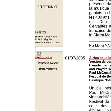
présence da
la musique 
gantois a ch
les 400 ans 
du Don Q
Cervantès a
française d
in Sierra Mo
Pour recevoir notre
bulletin régulier,
saisissez votre e-mail :
Par Mehdi MA
d�sinscription
01/07/2005
Alcina sous le
Version de co
Haendel par l
and Players so
Paul McCreesh
Festival de B
Basilique Not
Un ciel hés
Paul McCre
vingt-trois
Festival de
cour des 
étoiles n