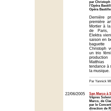
par Christoph
l'Opéra Bastill
Opéra Bastille
Dernière p
première a
Mortier à la
de Paris, 
Elektra vien
saison en b
baguette 
Christoph 
un trio fém
production
Matthias
tendance à s
la musique.
Par Yannick 
22/06/2005
San Marco à S
Vêpres Solenn
Marco, de Cla
par le Concert
direction de 