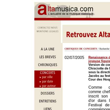
CRITIQUES DE CONCERTS
/ Recherche 
02/07/2005
Renaissance d
joyeuse figure
Version de co
Chisciotte de
sous la direc
Jacobs au fes
Cour des Hos
Comme ch
comme chef
inscrit son
d'or dans 
Festival d
commémore