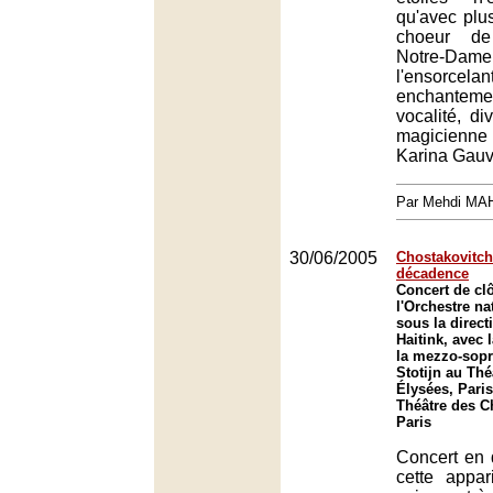
qu'avec plus
choeur de
Notre-Dam
l'ensorcel
enchante
vocalité, di
magicienne
Karina Gauv
Par Mehdi MA
30/06/2005
Chostakovitch
décadence
Concert de cl
l'Orchestre na
sous la direct
Haitink, avec 
la mezzo-sopr
Stotijn au Th
Élysées, Paris
Théâtre des 
Paris
Concert en 
cette appar