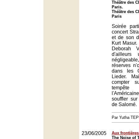
Théâtre des 
Paris.
Théâtre des 
Paris
Soirée part
concert Str
et de son d
Kurt Masur.
Deborah Vo
d'ailleur
négligeabl
réserves n
dans les Q
Lieder. Ma
compter su
tempête
l'Américai
souffler sur
de Salomé.
Par Yutha TEP
23/06/2005
Aux frontières
The Noise of 