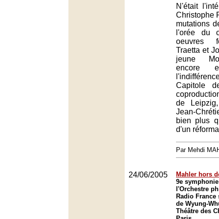
N'était l'int
Christophe 
mutations de
l'orée du c
oeuvres f
Traetta et J
jeune Moz
encore 
l'indiffére
Capitole 
coproducti
de Leipzig
Jean-Chrét
bien plus 
d'un réforma
Par Mehdi MA
24/06/2005
Mahler hors d
9e symphonie 
l'Orchestre p
Radio France 
de Wyung-Wh
Théâtre des 
Paris.