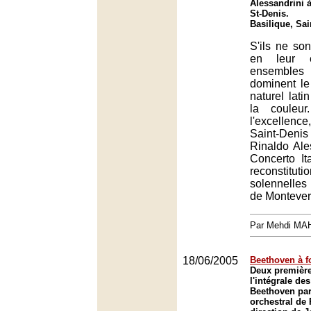
Alessandrini à
St-Denis.
Basilique, Sai
S'ils ne so
en leur 
ensembles
dominent le
naturel lati
la couleu
l'excellence
Saint-Den
Rinaldo Ale
Concerto It
reconstitu
solennelle
de Montever
Par Mehdi MA
18/06/2005
Beethoven à f
Deux première
l'intégrale d
Beethoven par
orchestral de 