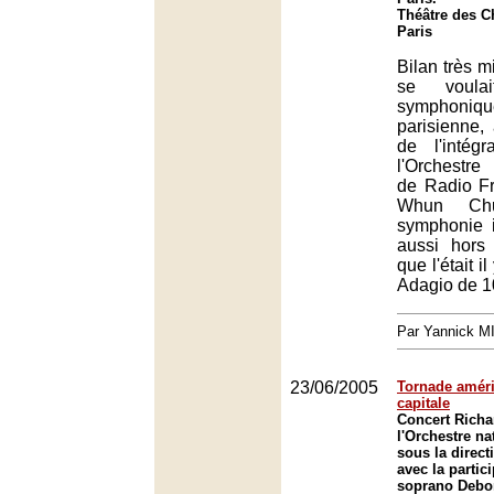
Théâtre des 
Paris
Bilan très m
se voulai
symphoniqu
parisienne,
de l'intég
l'Orchestre
de Radio F
Whun Ch
symphonie in
aussi hors
que l'était i
Adagio de 10
Par Yannick 
23/06/2005
Tornade améri
capitale
Concert Richa
l'Orchestre na
sous la direct
avec la partic
soprano Debor