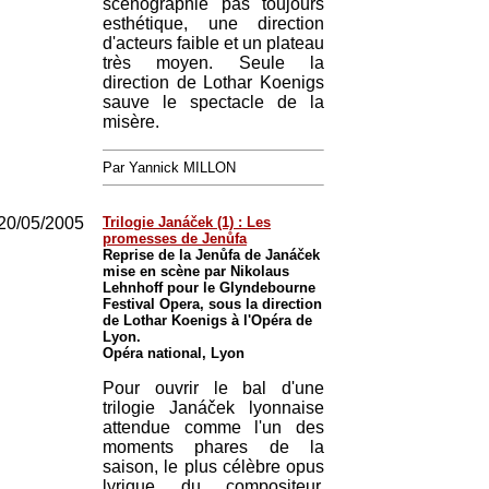
scénographie pas toujours
esthétique, une direction
d'acteurs faible et un plateau
très moyen. Seule la
direction de Lothar Koenigs
sauve le spectacle de la
misère.
Par Yannick MILLON
20/05/2005
Trilogie Janáček (1) : Les
promesses de Jenůfa
Reprise de la Jenůfa de Janáček
mise en scène par Nikolaus
Lehnhoff pour le Glyndebourne
Festival Opera, sous la direction
de Lothar Koenigs à l'Opéra de
Lyon.
Opéra national, Lyon
Pour ouvrir le bal d'une
trilogie Janáček lyonnaise
attendue comme l'un des
moments phares de la
saison, le plus célèbre opus
lyrique du compositeur,