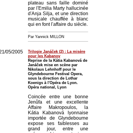
plateau sans faille dominé
par l'Emilia Marty hallucinée
d'Anja Silja, et une direction
musicale chauffée à blanc
qui en font l'affaire du siècle.
Par Yannick MILLON
21/05/2005
Trilogie Janáček (2) : La misère
pour les Kabanov
Reprise de la Kátia Kabanová de
Janáček mise en scène par
Nikolaus Lehnhoff pour le
Glyndebourne Festival Opera,
sous la direction de Lothar
Koenigs à l'Opéra de Lyon.
Opéra national, Lyon
Coincée entre une bonne
Jenůfa et une excellente
Affaire Makropoulos, la
Kátia Kabanová lyonnaise
importée de Glyndebourne
expose ses faiblesses au
grand jour, entre une