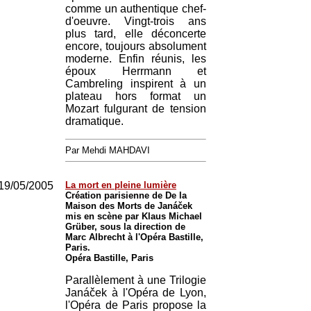
comme un authentique chef-
d'oeuvre. Vingt-trois ans
plus tard, elle déconcerte
encore, toujours absolument
moderne. Enfin réunis, les
époux Herrmann et
Cambreling inspirent à un
plateau hors format un
Mozart fulgurant de tension
dramatique.
Par Mehdi MAHDAVI
19/05/2005
La mort en pleine lumière
Création parisienne de De la
Maison des Morts de Janáček
mis en scène par Klaus Michael
Grüber, sous la direction de
Marc Albrecht à l'Opéra Bastille,
Paris.
Opéra Bastille, Paris
Parallèlement à une Trilogie
Janáček à l'Opéra de Lyon,
l'Opéra de Paris propose la