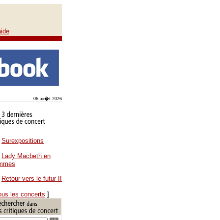
aide
06 ao�t 2026
Surexpositions
Lady Macbeth en
ammes
Retour vers le futur II
ous les concerts
]