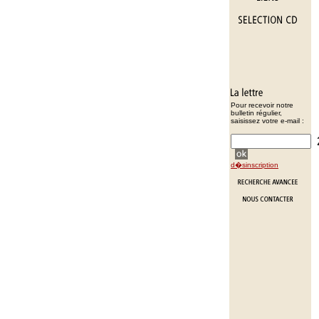
Pour recevoir notre
bulletin régulier,
saisissez votre e-mail :
d�sinscription