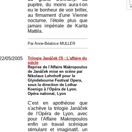
pupitre, du moins aura-t-on
(e
eu le bonheur de voir briller,
au firmament d'une Vienne
nocturne, l'étoile plus que
jamais impériale de Karita
Mattila.
Par Anne-Béatrice MULLER
22/05/2005
Trilogie Janáček (3) : L'affaire du
siècle
Reprise de l'Affaire Makropoulos
de Janáček mise en scène par
Nikolaus Lehnhoff pour le
Glyndebourne Festival Opera,
sous la direction de Lothar
Koenigs à l'Opéra de Lyon.
Opéra national, Lyon
C'est en apothéose que
s'achève la trilogie Janáček
de l'Opéra de Lyon, avec
pour l'Affaire Makropoulos
enfin un travail scénique
stimulant et imaginatif, un