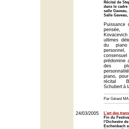
Récital de St
dans le cadre 
salle Gaveau, 
Salle Gaveau,
Puissance 
pensée
Kovacevic
ultimes dét
du piano
personnel
consensuel i
prédomine a
des pl
personnalit
piano, pou
récital 
Schubert à l
Par Gérard M
24/03/2005
L'art des trans
Fin du Festiv
l'Orchestre de
Eschenbach a