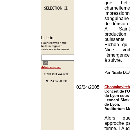
que bell
charnelleme
impression
sanguinaire 
de dérision 
A Saint-
productio
puissante
Pour recevoir notre
Pichon qui
bulletin régulier,
Nice vo
saisissez votre e-mail :
l'émergence
à suivre.
d�sinscription
Par Nicole DU
02/04/2005
Chostakovitch
Concert de l'O
de Lyon sous 
Leonard Slatk
de Lyon.
Auditorium Ma
Alors qu
approche p
terme, l'Audi