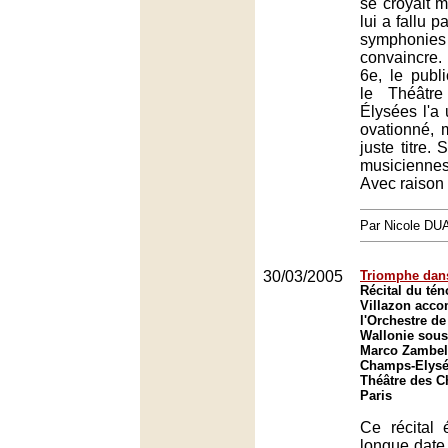
se croyait m
lui a fallu 
symphonie
convaincre.
6e, le publi
le Théâtr
Élysées l'a 
ovationné, m
juste titre.
musicienn
Avec raison 
Par Nicole DU
30/03/2005
Triomphe dans
Récital du té
Villazon acc
l'Orchestre de
Wallonie sous 
Marco Zambell
Champs-Elysée
Théâtre des 
Paris
Ce récital 
longue date,