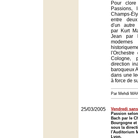
Pour clor
Passions, 
Champs-Ély
entre deux
d'un autre
par Kurt Ma
Jean par l
moder
historiquem
l'Orchestr
Cologne, 
direction in
baroqueux A
dans une le
à force de su
Par Mehdi MA
25/03/2005
Vendredi sans 
Passion selon
Bach par le C
Bourgogne et
sous la direct
l'Auditorium 
Lyon.