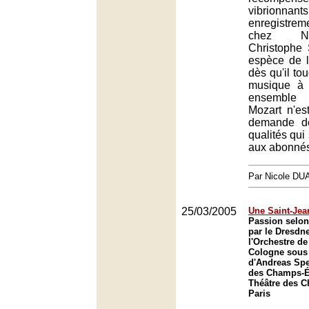
vibrionnants
enregistr
chez Na
Christophe 
espèce de l
dès qu'il to
musique à 
ensemble 
Mozart n'est
demande de
qualités qui
aux abonnés
Par Nicole DU
25/03/2005
Une Saint-Jea
Passion selon
par le Dresdn
l'Orchestre d
Cologne sous 
d'Andreas Spe
des Champs-Él
Théâtre des 
Paris