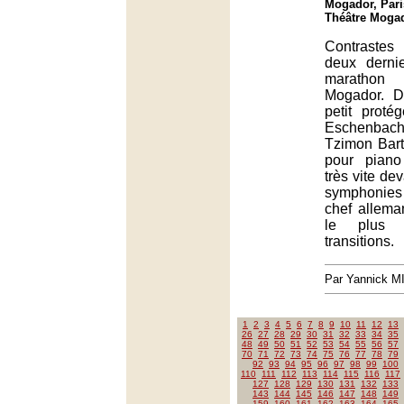
Mogador, Pari
Théâtre Mogad
Contrastes
deux derni
maratho
Mogador. D
petit proté
Eschenbac
Tzimon Bart
pour piano
très vite de
symphonies
chef allema
le plus 
transitions.
Par Yannick 
1
2
3
4
5
6
7
8
9
10
11
12
13
26
27
28
29
30
31
32
33
34
35
48
49
50
51
52
53
54
55
56
57
70
71
72
73
74
75
76
77
78
79
92
93
94
95
96
97
98
99
100
110
111
112
113
114
115
116
117
127
128
129
130
131
132
133
143
144
145
146
147
148
149
159
160
161
162
163
164
165