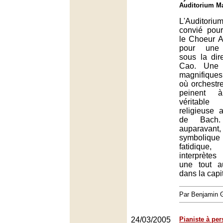
Auditorium Ma
L'Auditoriu
convié pour
le Choeur 
pour une 
sous la dir
Cao. Une 
magnifiques
où orchest
peinent 
véritabl
religieuse 
de Bach.
auparavant
symboli
fatidiqu
interprètes
une tout a
dans la capi
Par Benjamin
24/03/2005
Pianiste à per