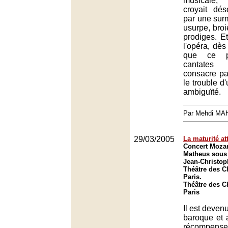
musicale, 
croyait dé
par une surm
usurpe, broi
prodiges. Et
l'opéra, dès
que ce p
cantates
consacre par
le trouble d
ambiguïté.
Par Mehdi MA
29/03/2005
La maturité at
Concert Mozar
Matheus sous 
Jean-Christop
Théâtre des 
Paris.
Théâtre des 
Paris
Il est deven
baroque et 
récompen