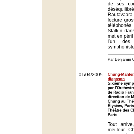
de ses con
déséquili
Rautavaara
lecture gros
téléphoné
Slatkin dan
met en péril
l'un des
symphoniste
Par Benjamin
01/04/2005
Chung-Mahler,
diapason
Sixième symp
par l'Orchest
de Radio Fran
direction de
Chung au Thé
Élysées, Paris
Théâtre des 
Paris
Tout arriv
meilleur. C