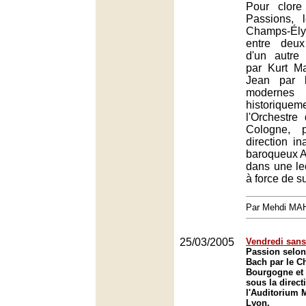
Pour clor
Passions, 
Champs-Ély
entre deux
d'un autre
par Kurt Ma
Jean par l
moder
historiquem
l'Orchestr
Cologne, 
direction in
baroqueux A
dans une le
à force de su
Par Mehdi MA
25/03/2005
Vendredi sans 
Passion selon
Bach par le C
Bourgogne et
sous la direct
l'Auditorium 
Lyon.