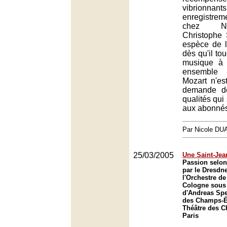
vibrionnants
enregistr
chez Na
Christophe 
espèce de l
dès qu'il to
musique à 
ensemble 
Mozart n'est
demande de
qualités qui
aux abonnés
Par Nicole DU
25/03/2005
Une Saint-Jea
Passion selon
par le Dresdn
l'Orchestre d
Cologne sous 
d'Andreas Spe
des Champs-Él
Théâtre des 
Paris