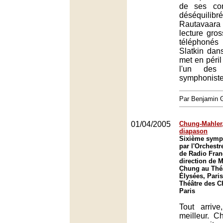
de ses con
déséquili
Rautavaara
lecture gros
téléphoné
Slatkin dan
met en péril
l'un des
symphoniste
Par Benjamin
01/04/2005
Chung-Mahler,
diapason
Sixième symp
par l'Orchest
de Radio Fran
direction de
Chung au Thé
Élysées, Paris
Théâtre des 
Paris
Tout arriv
meilleur. C