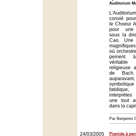
Auditorium Ma
L'Auditoriu
convié pour
le Choeur 
pour une 
sous la dir
Cao. Une 
magnifiques
où orchest
peinent 
véritabl
religieuse 
de Bach.
auparavant
symboli
fatidiqu
interprètes
une tout a
dans la capi
Par Benjamin
24/03/2005
Pianiste à per