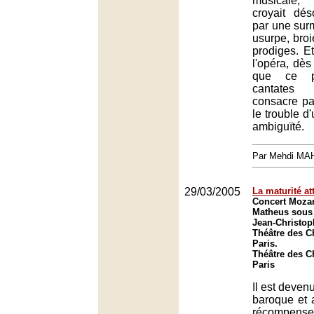
musicale, 
croyait dé
par une surm
usurpe, broi
prodiges. Et
l'opéra, dès
que ce p
cantates
consacre par
le trouble d
ambiguïté.
Par Mehdi MA
29/03/2005
La maturité at
Concert Mozar
Matheus sous 
Jean-Christop
Théâtre des 
Paris.
Théâtre des 
Paris
Il est deven
baroque et 
récompen