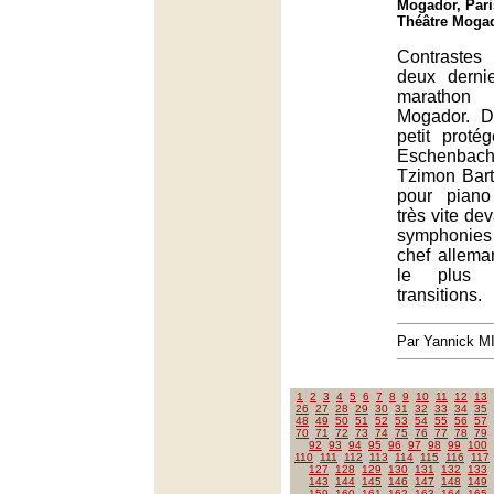
Mogador, Pari
Théâtre Mogad
Contrastes
deux derni
maratho
Mogador. D
petit proté
Eschenbac
Tzimon Bart
pour piano
très vite de
symphonies
chef allema
le plus 
transitions.
Par Yannick 
1
2
3
4
5
6
7
8
9
10
11
12
13
26
27
28
29
30
31
32
33
34
35
48
49
50
51
52
53
54
55
56
57
70
71
72
73
74
75
76
77
78
79
92
93
94
95
96
97
98
99
100
110
111
112
113
114
115
116
117
127
128
129
130
131
132
133
143
144
145
146
147
148
149
159
160
161
162
163
164
165