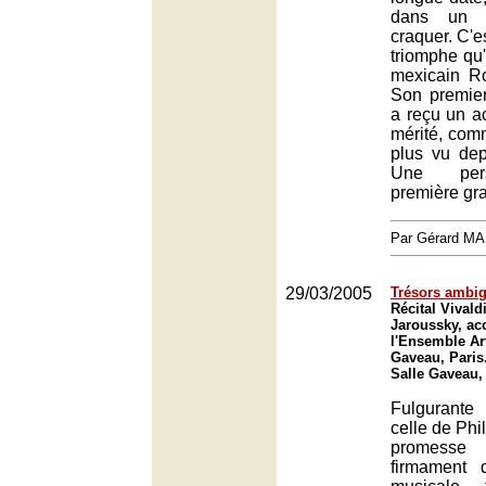
dans un 
craquer. C'
triomphe qu'
mexicain Ro
Son premier 
a reçu un ac
mérité, com
plus vu dep
Une pers
première gr
Par Gérard M
29/03/2005
Trésors ambi
Récital Vivald
Jaroussky, a
l'Ensemble Art
Gaveau, Paris
Salle Gaveau,
Fulgurante
celle de Phi
promesse
firmament d