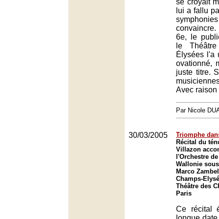
se croyait m
lui a fallu 
symphonie
convaincre.
6e, le publi
le Théâtr
Élysées l'a 
ovationné, m
juste titre.
musicienn
Avec raison 
Par Nicole DU
30/03/2005
Triomphe dans
Récital du té
Villazon acc
l'Orchestre de
Wallonie sous 
Marco Zambell
Champs-Elysée
Théâtre des 
Paris
Ce récital 
longue date,