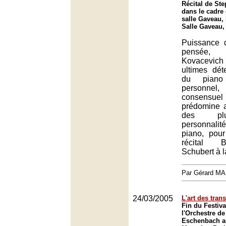
Récital de St
dans le cadre 
salle Gaveau, 
Salle Gaveau,
Puissance 
pensée
Kovacevic
ultimes dét
du piano
personnel
consensuel i
prédomine a
des pl
personnalit
piano, pou
récital 
Schubert à l
Par Gérard M
24/03/2005
L'art des trans
Fin du Festiv
l'Orchestre de
Eschenbach a