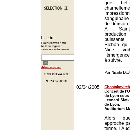
que bell
charnelleme
impression
sanguinaire 
de dérision 
A Saint-
productio
puissante
Pour recevoir notre
Pichon qui
bulletin régulier,
Nice vo
saisissez votre e-mail :
l'émergence
à suivre.
d�sinscription
Par Nicole DU
02/04/2005
Chostakovitch
Concert de l'O
de Lyon sous 
Leonard Slatk
de Lyon.
Auditorium Ma
Alors qu
approche p
terme, l'Audi