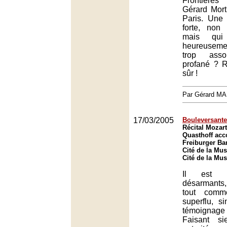
Frontières
Gérard Mort
Paris. Une 
forte, non 
mais qui 
heureuseme
trop asso
profané ? R
sûr !
Par Gérard M
17/03/2005
Bouleversante
Récital Mozar
Quasthoff acc
Freiburger Ba
Cité de la Mus
Cité de la Mus
Il est d
désarmants
tout comm
superflu, s
témoignage
Faisant s