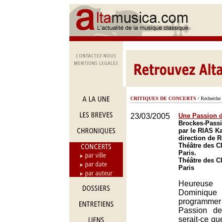
CRITIQUES DE CONCERTS
/ Recherche 
23/03/2005
Une Passion d
Brockes-Pass
par le RIAS K
direction de 
Théâtre des 
Paris.
Théâtre des 
Paris
Heureuse 
Dominique
programmer 
Passion d
serait-ce que