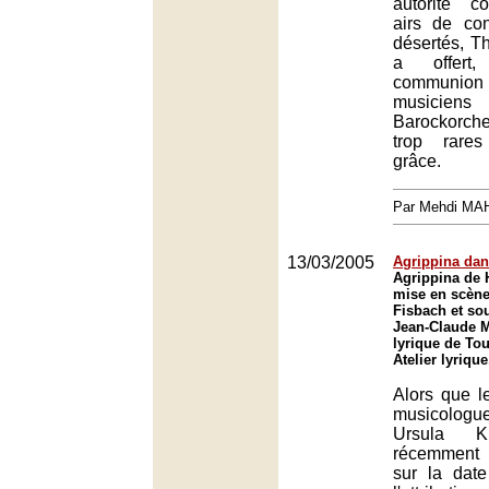
autorité c
airs de co
désertés, T
a offert,
communi
musiciens
Barockorche
trop rare
grâce.
Par Mehdi MA
13/03/2005
Agrippina dans
Agrippina de 
mise en scène
Fisbach et sou
Jean-Claude Ma
lyrique de To
Atelier lyriqu
Alors que l
musicolog
Ursula Ki
récemment
sur la date