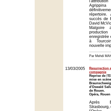
l'attributio
Agripp
définitive
répertoire. 
succès de 
David McVic
Malgoire 
producti
enregistrée 
à Tourco
nouvelle imp
Par Mehdi MA
13/03/2005
Resurrection 
compagnie
Reprise de l'E
mise en scène
Braunschweig 
d'Oswald Sall
de Rouen.
Opéra, Rouen
Après B
Strasbourg, c