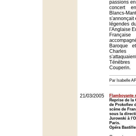
passions en
concert e
Blancs-Man
s'annonçait
légendes du
l'Anglaise E
Française
accompagn
Baroque e
Charle
s'attaquaie
Ténèbres
Couperin.
Par Isabelle
21/03/2005
Flamboyante r
Reprise de la 
de Prokofiev 
scène de Fran
sous la direct
Jurowski à l'O
Paris.
Opéra Bastille