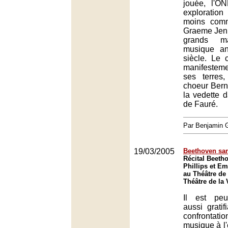
jouée, l'O
exploration
moins comm
Graeme Jenki
grands m
musique a
siècle. Le 
manifesteme
ses terres
choeur Berna
la vedette 
de Fauré.
Par Benjamin
19/03/2005
Beethoven sa
Récital Beeth
Phillips et E
au Théâtre de l
Théâtre de la V
Il est peu
aussi gratif
confronta
musique à l'é