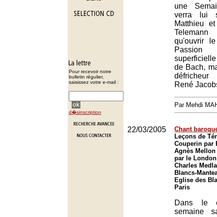
une Semai
verra lui 
Matthieu et
Telemann
qu'ouvrir le
Passio
superficiel
de Bach, mal
Pour recevoir notre
défricheur
bulletin régulier,
saisissez votre e-mail :
René Jacob
Par Mehdi MA
d�sinscription
22/03/2005
Chant baroqu
Leçons de Té
Couperin par
Agnès Mellon
par le London
Charles Medla
Blancs-Mantea
Eglise des Bl
Paris
Dans le c
semaine s