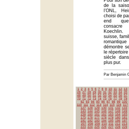
Pour son d
de la sais
l'ONL, He
choisi de pa
end que 
consacr
Koechlin.
suisse, famil
romantiq
démontre se
le répertoir
siècle dan
plus pur.
Par Benjamin
1
2
3
4
5
6
7
8
9
10
11
12
13
26
27
28
29
30
31
32
33
34
35
48
49
50
51
52
53
54
55
56
57
70
71
72
73
74
75
76
77
78
79
92
93
94
95
96
97
98
99
100
110
111
112
113
114
115
116
117
127
128
129
130
131
132
133
143
144
145
146
147
148
149
159
160
161
162
163
164
165
175
176
177
178
179
180
181
191
192
193
194
195
196
197
207
208
209
210
211
212
213
223
224
225
226
227
228
229