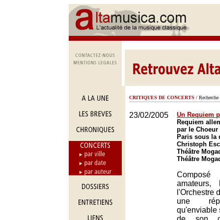
CRITIQUES DE CONCERTS
/ Recherche 
23/02/2005
Un Requiem p
Requiem alle
par le Choeur 
Paris sous la 
Christoph Es
Théâtre Mogad
Théâtre Mogad
Composé 
amateurs,
l'Orchestre 
une répu
qu'enviable 
de son cr