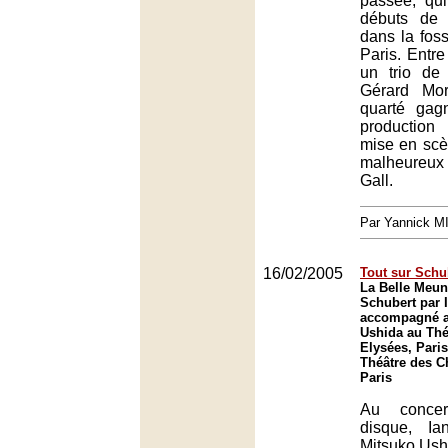
passée, qui
débuts de 
dans la fos
Paris. Entre
un trio de 
Gérard Mor
quarté gag
production
mise en scèn
malheureux 
Gall.
Par Yannick 
16/02/2005
Tout sur Schu
La Belle Meun
Schubert par 
accompagné a
Ushida au Th
Elysées, Paris
Théâtre des 
Paris
Au conce
disque, Ia
Mitsuko Ush