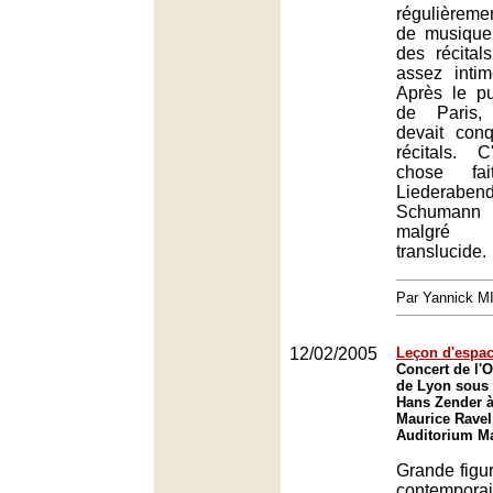
régulièreme
de musique
des récital
assez inti
Après le pu
de Paris,
devait conq
récitals. 
chose fa
Liederabe
Schumann 
malgré 
translucide.
Par Yannick 
12/02/2005
Leçon d'espa
Concert de l'O
de Lyon sous 
Hans Zender à
Maurice Ravel
Auditorium Ma
Grande figu
contempora