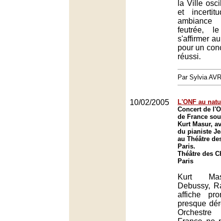
la Ville osci
et incerti
ambiance 
feutrée, l
s'affirmer au
pour un con
réussi.
Par Sylvia 
10/02/2005
L'ONF au natu
Concert de l'O
de France sous
Kurt Masur, av
du pianiste J
au Théâtre de
Paris.
Théâtre des 
Paris
Kurt Mas
Debussy, Ra
affiche pr
presque dér
Orchestre