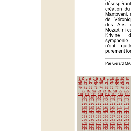
désespérante
création du
Mantovani, ni
de Véroni
des Airs 
Mozart, ni 
Krivine
symphonie
n'ont qui
purement for
Par Gérard M
1
2
3
4
5
6
7
8
9
10
11
12
13
26
27
28
29
30
31
32
33
34
35
48
49
50
51
52
53
54
55
56
57
70
71
72
73
74
75
76
77
78
79
92
93
94
95
96
97
98
99
100
110
111
112
113
114
115
116
117
127
128
129
130
131
132
133
143
144
145
146
147
148
149
159
160
161
162
163
164
165
175
176
177
178
179
180
181
191
192
193
194
195
196
197
207
208
209
210
211
212
213
223
224
225
226
227
228
229
239
240
241
242
243
244
245
255
256
257
258
259
260
261
271
272
273
274
275
276
277
287
288
289
290
291
292
293