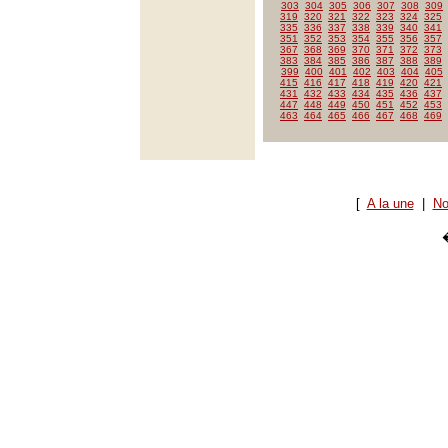
303
304
305
306
307
308
309
319
320
321
322
323
324
325
335
336
337
338
339
340
341
351
352
353
354
355
356
357
367
368
369
370
371
372
373
383
384
385
386
387
388
389
399
400
401
402
403
404
405
415
416
417
418
419
420
421
431
432
433
434
435
436
437
447
448
449
450
451
452
453
463
464
465
466
467
468
469
[
A la une
|
No