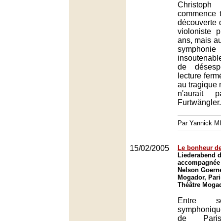
Christop
commence tr
découverte d
violoniste 
ans, mais a
symphon
insoutenabl
de désesp
lecture ferm
au tragique
n'aurait 
Furtwängler.
Par Yannick 
15/02/2005
Le bonheur d
Liederabend 
accompagnée 
Nelson Goerne
Mogador, Pari
Théâtre Mogad
Entre s
symphoniqu
de Pari