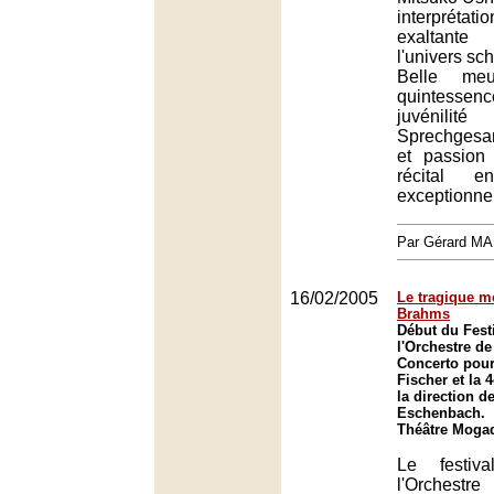
interpréta
exaltante
l'univers sc
Belle meu
quintess
juvénilité
Sprechgesan
et passion
récital e
exceptionnel
Par Gérard M
16/02/2005
Le tragique 
Brahms
Début du Fest
l'Orchestre de
Concerto pour
Fischer et la
la direction d
Eschenbach.
Théâtre Mogad
Le festiv
l'Orchest