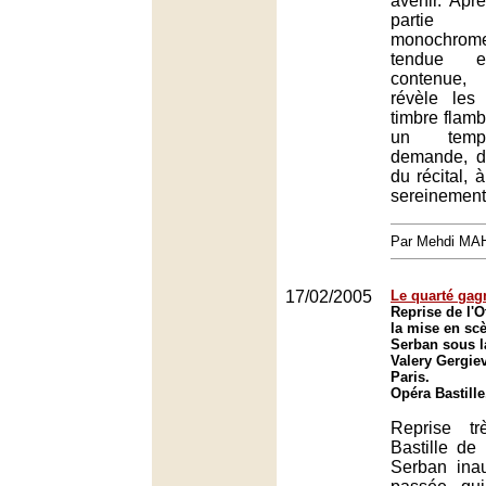
avenir. Apr
partie 
monochro
tendue et
contenue,
révèle les 
timbre flamb
un temp
demande, da
du récital, 
sereinement
Par Mehdi MA
17/02/2005
Le quarté gag
Reprise de l'O
la mise en sc
Serban sous l
Valery Gergiev
Paris.
Opéra Bastille
Reprise t
Bastille de 
Serban ina