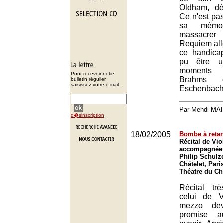
Oldham, d
Ce n'est pas
sa mémo
massacr
Requiem all
ce handicap
pu être u
moments 
Pour recevoir notre
Brahms d
bulletin régulier,
saisissez votre e-mail :
Eschenbach
Par Mehdi MA
d�sinscription
18/02/2005
Bombe à reta
Récital de Vi
accompagnée 
Philip Schulz
Châtelet, Pari
Théatre du Châ
Récital tr
celui de V
mezzo dev
promise a