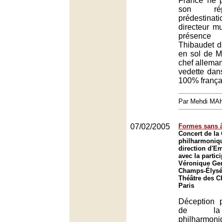
France ne p
son rép
prédestin
directeur mu
présence 
Thibaudet d
en sol de M
chef alleman
vedette da
100% frança
Par Mehdi MA
07/02/2005
Formes sans 
Concert de la
philharmoniqu
direction d'E
avec la partic
Véronique Gen
Champs-Élysée
Théâtre des 
Paris
Déception 
de la
philharm