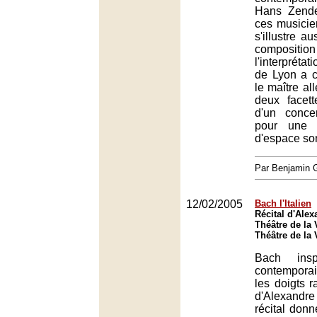
Hans Zender
ces musicie
s'illustre a
composit
l'interprétat
de Lyon a c
le maître a
deux facett
d'un concer
pour une v
d'espace so
Par Benjamin
12/02/2005
Bach l'Italien
Récital d'Ale
Théâtre de la V
Théâtre de la V
Bach ins
contemporai
les doigts r
d'Alexand
récital don