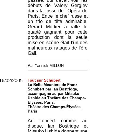
passée, qui devait voir les
débuts de Valery Gergiev
dans la fosse de l'Opéra de
Paris. Entre le chef russe et
un trio de tête admirable,
Gérard Mortier a raflé le
quarté gagnant pour cette
production dont la seule
mise en scène était l'un des
malheureux ratages de l'ère
Gall.
Par Yannick MILLON
16/02/2005
Tout sur Schubert
La Belle Meunière de Franz
Schubert par Ian Bostridge,
accompagné au par Mitsuko
Ushida au Théâtre des Champs-
Elysées, Paris.
Théâtre des Champs-Élysées,
Paris
Au concert comme au
disque, Ian Bostridge et
Mitsuko Ushida donnent une