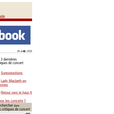
aide
06 ao�t 2026
Surexpositions
Lady Macbeth en
ammes
Retour vers le futur II
ous les concerts
]