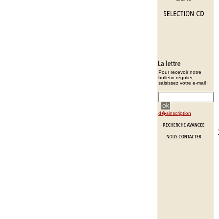
Pour recevoir notre
bulletin régulier,
saisissez votre e-mail :
d�sinscription