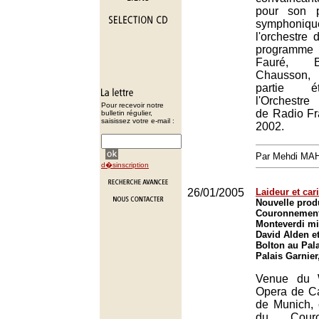
pour son p
symphoniqu
l'orchestre
programm
Fauré, B
Chausson
partie é
l'Orchestre
Pour recevoir notre
de Radio Fr
bulletin régulier,
saisissez votre e-mail :
2002.
Par Mehdi MA
d�sinscription
26/01/2005
Laideur et car
Nouvelle prod
Couronnement
Monteverdi mi
David Alden et
Bolton au Pala
Palais Garnier
Venue du W
Opera de Car
de Munich, 
du Cour