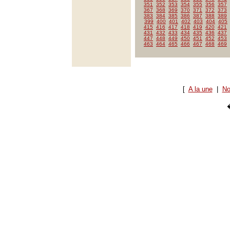
351
352
353
354
355
356
357
367
368
369
370
371
372
373
383
384
385
386
387
388
389
399
400
401
402
403
404
405
415
416
417
418
419
420
421
431
432
433
434
435
436
437
447
448
449
450
451
452
453
463
464
465
466
467
468
469
[
A la une
|
No