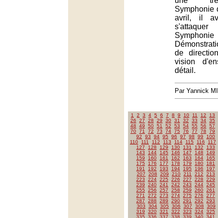
une trè
Symphonie 
avril, il 
s'attaquer
Symphoni
Démonstrat
de direction
vision d'e
détail.
Par Yannick M
1
2
3
4
5
6
7
8
9
10
11
12
13
26
27
28
29
30
31
32
33
34
35
48
49
50
51
52
53
54
55
56
57
70
71
72
73
74
75
76
77
78
79
92
93
94
95
96
97
98
99
100
110
111
112
113
114
115
116
117
127
128
129
130
131
132
133
143
144
145
146
147
148
149
159
160
161
162
163
164
165
175
176
177
178
179
180
181
191
192
193
194
195
196
197
207
208
209
210
211
212
213
223
224
225
226
227
228
229
239
240
241
242
243
244
245
255
256
257
258
259
260
261
271
272
273
274
275
276
277
287
288
289
290
291
292
293
303
304
305
306
307
308
309
319
320
321
322
323
324
325
335
336
337
338
339
340
341