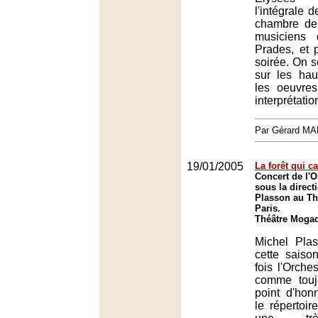
l'intégrale 
chambre de
musiciens 
Prades, et 
soirée. On s
sur les hau
les oeuvre
interprétatio
Par Gérard M
19/01/2005
La forêt qui ca
Concert de l'O
sous la direct
Plasson au Th
Paris.
Théâtre Mogad
Michel Pla
cette saiso
fois l'Orche
comme touj
point d'hon
le répertoir