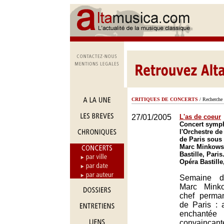
CRITIQUES DE CONCERTS
/ Recherche 
27/01/2005
L'as de coeur
Concert symp
l'Orchestre de
de Paris sous 
Marc Minkowsk
Bastille, Paris
Opéra Bastille
Semaine d
Marc Minko
chef perma
de Paris : 
encha
convaincan