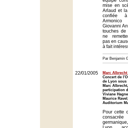
équipe cont
mise en sc
Arlaud et la
confiée à
Armonico
Giovanni An
touches de 
ne remette
pas en cause
à fait intére
Par Benjamin
22/01/2005
Marc Albrecht 
Concert de l'O
de Lyon sous l
Marc Albrecht,
participation d
Viviane Hagne
Maurice Ravel
Auditorium Ma
Pour cette 
consacrée 
germanique,
Lyon accu