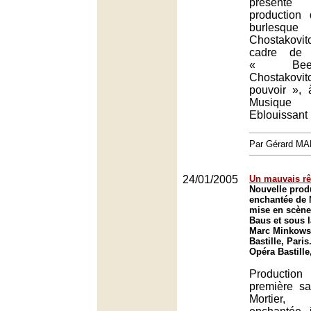
présenté
production
burlesq
Chostakov
cadre de 
« Beet
Chostakov
pouvoir », 
Musique
Eblouissant 
Par Gérard M
24/01/2005
Un mauvais r
Nouvelle produ
enchantée de 
mise en scène
Baus et sous l
Marc Minkowsk
Bastille, Paris
Opéra Bastille
Productio
première s
Mortier,