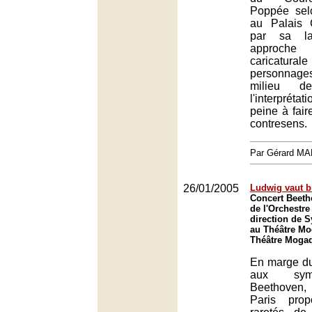
Poppée sel
au Palais 
par sa la
approche
caricatura
personnage
milieu d
l'interpré
peine à fair
contresens.
Par Gérard M
26/01/2005
Ludwig vaut b
Concert Beeth
de l'Orchestre
direction de 
au Théâtre Mo
Théâtre Mogad
En marge du
aux sym
Beethoven,
Paris prop