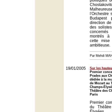
politiques 
Chostakovit
Malheure
l'Orchestre
Budapest 
direction de
des soliste
concerné
montrés à 
cette mise
ambitieuse.
Par Mehdi MA
19/01/2005
Sur les haute
Premier concer
Prades aux C
dédiée à la m
de Mozart au 
Champs-Élysée
Théâtre des C
Paris
Premier con
du Théâtr
Élysées 