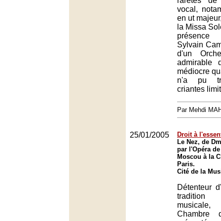
raretés de
vocal, not
en ut majeur,
la Missa Sol
présence
Sylvain Camb
d'un Orche
admirable 
médiocre qua
n'a pu tr
criantes limi
Par Mehdi MA
25/01/2005
Droit à l'essen
Le Nez, de Dmi
par l'Opéra d
Moscou à la C
Paris.
Cité de la Mus
Détenteur d
tradition
musicale
Chambre 