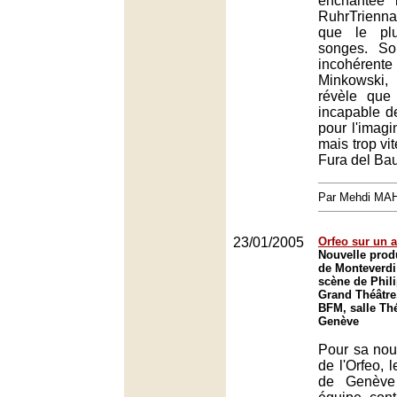
enchantée 
RuhrTrienn
que le pl
songes. So
incohére
Minkowski,
révèle que 
incapable de 
pour l'imagi
mais trop vit
Fura del Ba
Par Mehdi MA
23/01/2005
Orfeo sur un a
Nouvelle produ
de Monteverdi
scène de Phil
Grand Théâtre
BFM, salle Thé
Genève
Pour sa nou
de l'Orfeo, 
de Genève