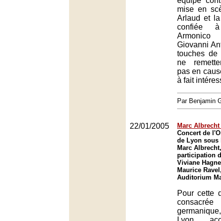
équipe cont
mise en sc
Arlaud et la
confiée à
Armonico
Giovanni An
touches de 
ne remette
pas en cause
à fait intére
Par Benjamin
22/01/2005
Marc Albrecht 
Concert de l'O
de Lyon sous l
Marc Albrecht,
participation d
Viviane Hagne
Maurice Ravel
Auditorium Ma
Pour cette 
consacrée 
germanique,
Lyon accu