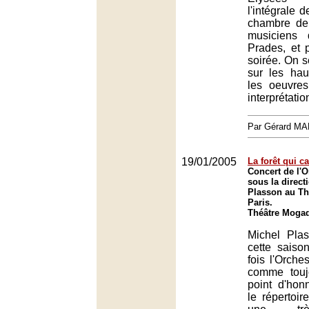
l'intégrale 
chambre de
musiciens 
Prades, et 
soirée. On s
sur les hau
les oeuvre
interprétatio
Par Gérard M
19/01/2005
La forêt qui ca
Concert de l'O
sous la direct
Plasson au Th
Paris.
Théâtre Mogad
Michel Pla
cette saiso
fois l'Orche
comme touj
point d'hon
le répertoir