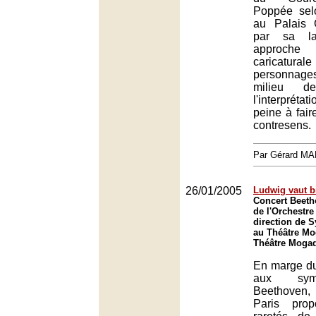
Poppée sel
au Palais 
par sa la
approche
caricatura
personnage
milieu d
l'interpré
peine à fair
contresens.
Par Gérard M
26/01/2005
Ludwig vaut b
Concert Beeth
de l'Orchestre
direction de 
au Théâtre Mo
Théâtre Mogad
En marge du
aux sym
Beethoven,
Paris prop