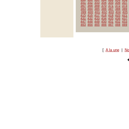
351
352
353
354
355
356
357
367
368
369
370
371
372
373
383
384
385
386
387
388
389
399
400
401
402
403
404
405
415
416
417
418
419
420
421
431
432
433
434
435
436
437
447
448
449
450
451
452
453
463
464
465
466
467
468
469
[
A la une
|
No