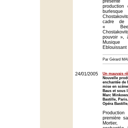
présenté
production
burlesq
Chostakov
cadre de 
« Beet
Chostakov
pouvoir », 
Musique
Eblouissant 
Par Gérard M
24/01/2005
Un mauvais r
Nouvelle produ
enchantée de 
mise en scène
Baus et sous l
Marc Minkowsk
Bastille, Paris
Opéra Bastille
Productio
première s
Mortier,