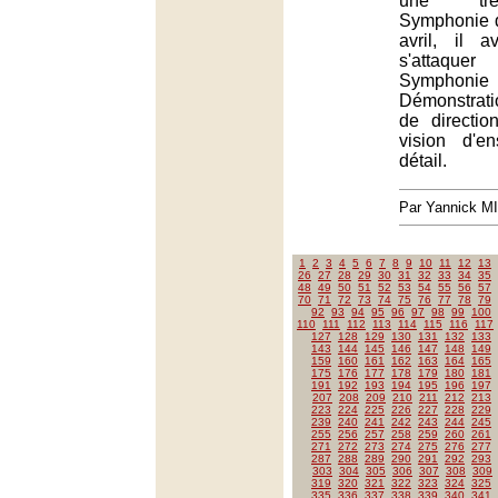
une trè
Symphonie 
avril, il 
s'attaquer
Symphoni
Démonstrat
de direction
vision d'e
détail.
Par Yannick M
1
2
3
4
5
6
7
8
9
10
11
12
13
26
27
28
29
30
31
32
33
34
35
48
49
50
51
52
53
54
55
56
57
70
71
72
73
74
75
76
77
78
79
92
93
94
95
96
97
98
99
100
110
111
112
113
114
115
116
117
127
128
129
130
131
132
133
143
144
145
146
147
148
149
159
160
161
162
163
164
165
175
176
177
178
179
180
181
191
192
193
194
195
196
197
207
208
209
210
211
212
213
223
224
225
226
227
228
229
239
240
241
242
243
244
245
255
256
257
258
259
260
261
271
272
273
274
275
276
277
287
288
289
290
291
292
293
303
304
305
306
307
308
309
319
320
321
322
323
324
325
335
336
337
338
339
340
341