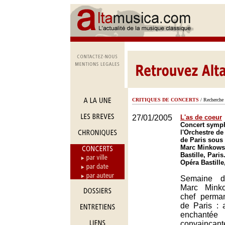
CRITIQUES DE CONCERTS
/ Recherche 
27/01/2005
L'as de coeur
Concert symp
l'Orchestre de
de Paris sous 
Marc Minkowsk
Bastille, Paris
Opéra Bastille
Semaine d
Marc Minko
chef perma
de Paris : 
encha
convaincan