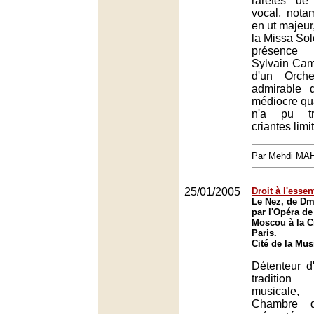
raretés de
vocal, not
en ut majeur,
la Missa Sol
présence
Sylvain Camb
d'un Orche
admirable 
médiocre qua
n'a pu tr
criantes limi
Par Mehdi MA
25/01/2005
Droit à l'essen
Le Nez, de Dmi
par l'Opéra d
Moscou à la C
Paris.
Cité de la Mus
Détenteur d
tradition
musicale
Chambre 