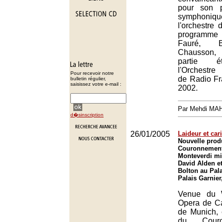
pour son p
symphoniqu
l'orchestre
programm
Fauré, B
Chausson
partie é
l'Orchestre
Pour recevoir notre
de Radio Fr
bulletin régulier,
saisissez votre e-mail :
2002.
Par Mehdi MA
d�sinscription
26/01/2005
Laideur et car
Nouvelle prod
Couronnement
Monteverdi mi
David Alden et
Bolton au Pala
Palais Garnier
Venue du W
Opera de Car
de Munich, 
du Cour