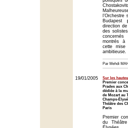
politiques 
Chostakovit
Malheure
l'Orchestre
Budapest 
direction de
des soliste
concerné
montrés à 
cette mise
ambitieuse.
Par Mehdi MA
19/01/2005
Sur les haute
Premier concer
Prades aux C
dédiée à la m
de Mozart au 
Champs-Élysée
Théâtre des C
Paris
Premier con
du Théâtr
Élysées 