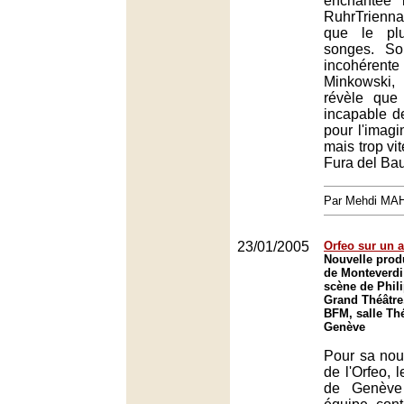
enchantée 
RuhrTrienn
que le pl
songes. So
incohére
Minkowski,
révèle que 
incapable de 
pour l'imagi
mais trop vit
Fura del Ba
Par Mehdi MA
23/01/2005
Orfeo sur un a
Nouvelle produ
de Monteverdi
scène de Phil
Grand Théâtre
BFM, salle Thé
Genève
Pour sa nou
de l'Orfeo, 
de Genève