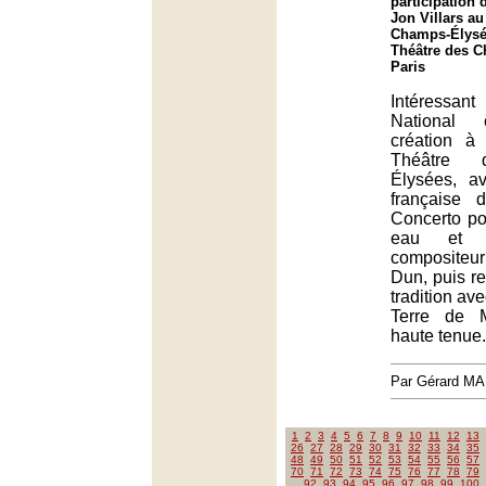
participation 
Jon Villars au
Champs-Élysée
Théâtre des 
Paris
Intéressa
National 
création à 
Théâtre 
Élysées, a
française d
Concerto po
eau et o
composite
Dun, puis re
tradition av
Terre de 
haute tenue.
Par Gérard M
1
2
3
4
5
6
7
8
9
10
11
12
13
26
27
28
29
30
31
32
33
34
35
48
49
50
51
52
53
54
55
56
57
70
71
72
73
74
75
76
77
78
79
92
93
94
95
96
97
98
99
100