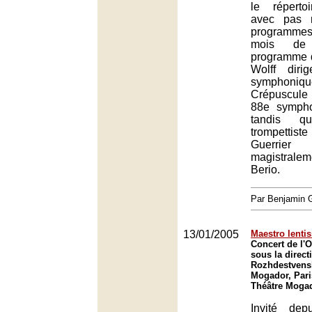
le réperto
avec pas 
programme
mois de 
programme d
Wolff diri
sympho
Crépuscule 
88e symph
tandis q
trompettist
Guerri
magistrale
Berio.
Par Benjamin
13/01/2005
Maestro lenti
Concert de l'O
sous la direc
Rozhdestvens
Mogador, Pari
Théâtre Mogad
Invité dep