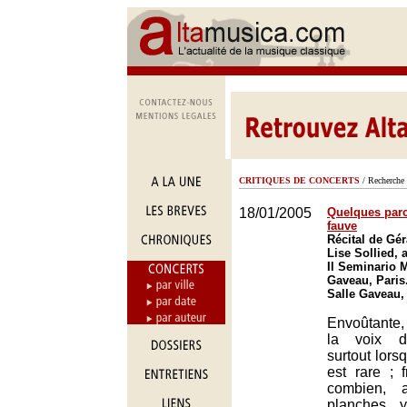
CRITIQUES DE CONCERTS
/ Recherche 
18/01/2005
Quelques parc
fauve
Récital de Gé
Lise Sollied,
Il Seminario M
Gaveau, Paris
Salle Gaveau,
Envoûtante,
la voix de
surtout lors
est rare ; f
combien, a
planches, y