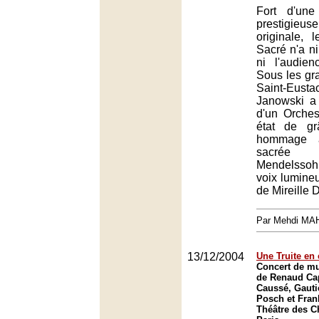
Fort d'une
prestigie
originale, l
Sacré n'a n
ni l'audien
Sous les gr
Saint-Eus
Janowski a 
d'un Orches
état de gr
hommage 
sacrée
Mendelssohn
voix lumine
de Mireille 
Par Mehdi MA
13/12/2004
Une Truite en 
Concert de m
de Renaud Ca
Caussé, Gauti
Posch et Fran
Théâtre des 