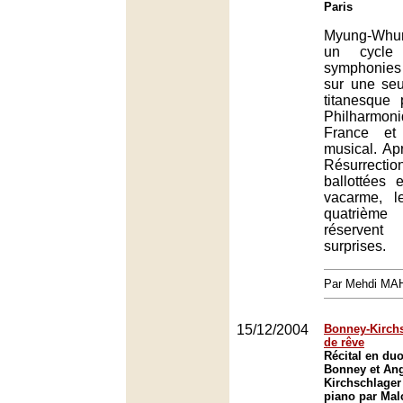
Paris
Myung-Whun
un cycle
symphonies 
sur une seu
titanesque 
Philharmo
France et
musical. Ap
Résurrect
ballottées 
vacarme, l
quatrièm
réserve
surprises.
Par Mehdi MA
15/12/2004
Bonney-Kirchs
de rêve
Récital en du
Bonney et Ang
Kirchschlage
piano par Mal