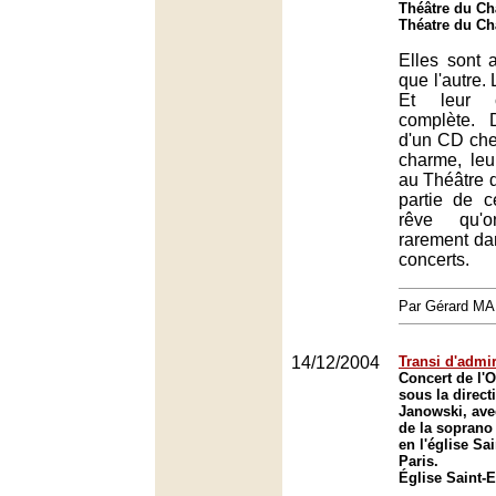
Théâtre du Châ
Théatre du Châ
Elles sont a
que l'autre. 
Et leur c
complète. 
d'un CD che
charme, leu
au Théâtre d
partie de 
rêve qu'
rarement da
concerts.
Par Gérard M
14/12/2004
Transi d'admir
Concert de l'O
sous la direc
Janowski, avec
de la soprano
en l'église Sa
Paris.
Église Saint-E