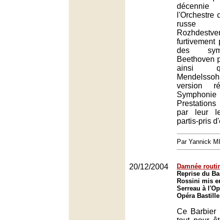
décenni
l'Orchestre 
russe 
Rozhdestv
furtivement p
des sym
Beethoven p
ainsi q
Mendelss
version r
Symphoni
Prestations
par leur l
partis-pris 
Par Yannick 
20/12/2004
Damnée routin
Reprise du Bar
Rossini mis e
Serreau à l'Op
Opéra Bastille
Ce Barbier 