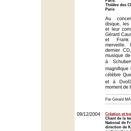
Paris.
Théâtre des 
Paris
Au conce
disque, les
et leur com
Gérard Caus
et Frank
merveille.
dernier CD
musique de
à Schuber
magnifique i
célèbre Quin
et à Dvoř
moment de 
Par Gérard M
09/12/2004
Création et tr
Chant de la te
National de F
direction de K