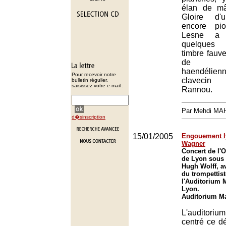
élan de mâ
Gloire d'
encore pio
Lesne a 
quelques 
timbre fauve
de ful
haendélie
Pour recevoir notre
clavecin
bulletin régulier,
saisissez votre e-mail :
Rannou.
Par Mehdi MA
d�sinscription
15/01/2005
Engouement l
Wagner
Concert de l'O
de Lyon sous 
Hugh Wolff, av
du trompettist
l'Auditorium 
Lyon.
Auditorium Ma
L'auditor
centré ce d