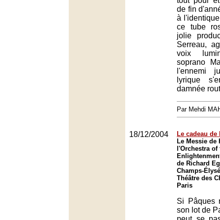
tout pour ê
de fin d'anné
à l'identiqu
ce tube ro
jolie produ
Serreau, a
voix lum
soprano Ma
l'ennemi j
lyrique s
damnée rout
Par Mehdi MA
18/12/2004
Le cadeau de
Le Messie de 
l'Orchestra of
Enlightenment
de Richard Eg
Champs-Élysée
Théâtre des 
Paris
Si Pâques 
son lot de P
peut se pa