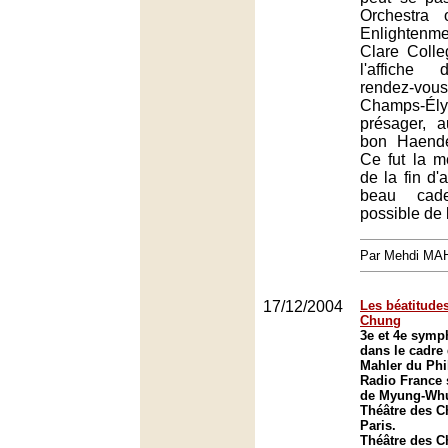
Orchestra
Enlightenm
Clare Coll
l'affiche 
rendez-vous
Champs-Élys
présager, 
bon Haende
Ce fut la me
de la fin d'
beau cad
possible de 
Par Mehdi MA
17/12/2004
Les béatitud
Chung
3e et 4e symp
dans le cadre 
Mahler du Ph
Radio France 
de Myung-Wh
Théâtre des 
Paris.
Théâtre des 