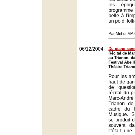
les époq
programme 
belle à l'im
un po di folli
Par Mehdi MA
06/12/2004
Du piano sans 
Récital de Ma
au Trianon, d
Festival Abeil
Théâtre Triano
Pour les am
haut de gamm
de questi
récital du p
Marc-Andr
Trianon de
cadre du F
Musique. S
se produit d
souvent da
c'était un