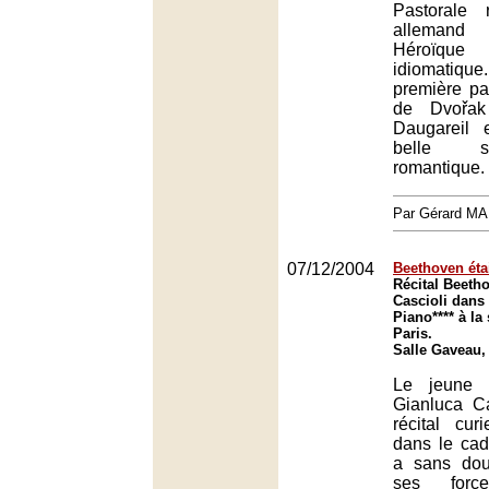
Pastorale 
alleman
Héroïqu
idiomati
première pa
de Dvořak
Daugareil 
belle s
romantique.
Par Gérard M
07/12/2004
Beethoven éta
Récital Beeth
Cascioli dans 
Piano**** à la
Paris.
Salle Gaveau,
Le jeune p
Gianluca Ca
récital cu
dans le cad
a sans do
ses for