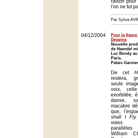
raison pour s
l'on ne fut p
Par Sylvia 
04/12/2004
Pour la figur
Dejanira
Nouvelle prod
de Haendel mi
Luc Bondy au 
Paris.
Palais Garnier
De cet
H
restera, g
seule imag
voix, cell
exorbitée, 
danse, s
macabre dé
que, l'esp
shall I Fly
voies dé
parallèle
William C