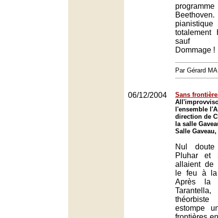
programm
Beethov
pianistiqu
totalement 
sauf be
Dommage !
Par Gérard M
06/12/2004
Sans frontière
All'improvviso
l'ensemble l'A
direction de C
la salle Gavea
Salle Gaveau,
Nul doute
Pluhar et 
allaient de
le feu à l
Après la 
Tarantella,
théorbist
estompe u
frontières en