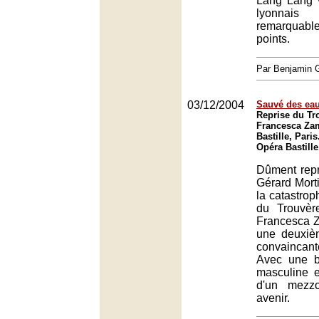
Lang Lang v
lyonnais
remarquab
points.
Par Benjamin
03/12/2004
Sauvé des ea
Reprise du Tr
Francesca Zam
Bastille, Paris
Opéra Bastille
Dûment repr
Gérard Mort
la catastrop
du Trouvèr
Francesca Z
une deuxiè
convainca
Avec une be
masculine e
d'un mezz
avenir.