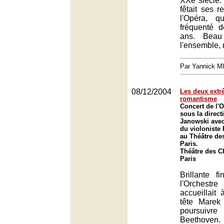
XXe siècle. 
fêtait ses r
l'Opéra, qu
fréquenté d
ans. Beau
l'ensemble, 
Par Yannick 
08/12/2004
Les deux ext
romantisme
Concert de l'O
sous la direc
Janowski avec 
du violoniste
au Théâtre de
Paris.
Théâtre des 
Paris
Brillante f
l'Orchestr
accueillait
tête Marek
poursuivr
Beethove