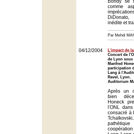
Bondy se s
comme asp
imprécati
DiDonato,
inédite et tr
Par Mehdi MA
04/12/2004
L'impact de la
Concert de l'O
de Lyon sous 
Manfred Honec
participation 
Lang à l'Audi
Ravel, Lyon.
Auditorium Ma
Après un c
bien déce
Honeck pre
l'ONL dan
consacré à
Tchaïkovsk
pathétique
coopération 