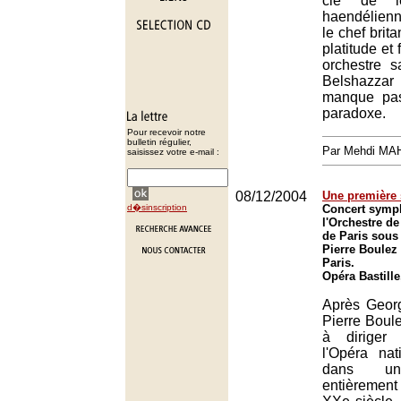
clé de le
haendélienn
le chef brit
platitude et 
orchestre s
Belshazza
manque pas
paradoxe.
Pour recevoir notre
bulletin régulier,
Par Mehdi MA
saisissez votre e-mail :
08/12/2004
Une première 
d�sinscription
Concert symp
l'Orchestre de
de Paris sous 
Pierre Boulez 
Paris.
Opéra Bastille
Après Georg
Pierre Boulez
à diriger 
l'Opéra nat
dans un
entièreme