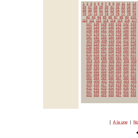
1
2
3
4
5
6
7
8
9
10
11
12
13
26
27
28
29
30
31
32
33
34
35
48
49
50
51
52
53
54
55
56
57
70
71
72
73
74
75
76
77
78
79
92
93
94
95
96
97
98
99
100
110
111
112
113
114
115
116
117
127
128
129
130
131
132
133
143
144
145
146
147
148
149
159
160
161
162
163
164
165
175
176
177
178
179
180
181
191
192
193
194
195
196
197
207
208
209
210
211
212
213
223
224
225
226
227
228
229
239
240
241
242
243
244
245
255
256
257
258
259
260
261
271
272
273
274
275
276
277
287
288
289
290
291
292
293
303
304
305
306
307
308
309
319
320
321
322
323
324
325
335
336
337
338
339
340
341
351
352
353
354
355
356
357
367
368
369
370
371
372
373
383
384
385
386
387
388
389
399
400
401
402
403
404
405
415
416
417
418
419
420
421
431
432
433
434
435
436
437
447
448
449
450
451
452
453
463
464
465
466
467
468
469
[
A la une
|
No